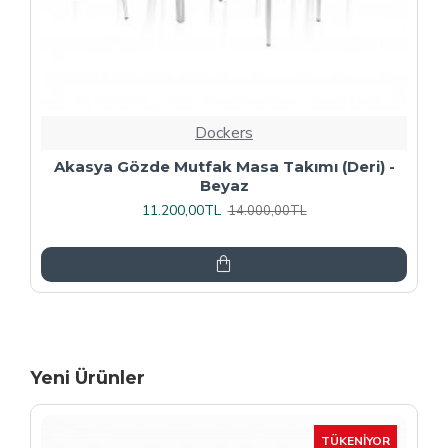
Dockers
Premıum - Gözde Mutfak Masa Takımı -
Füme
13.600,00TL
17.000,00TL
Yeni Ürünler
-15 %