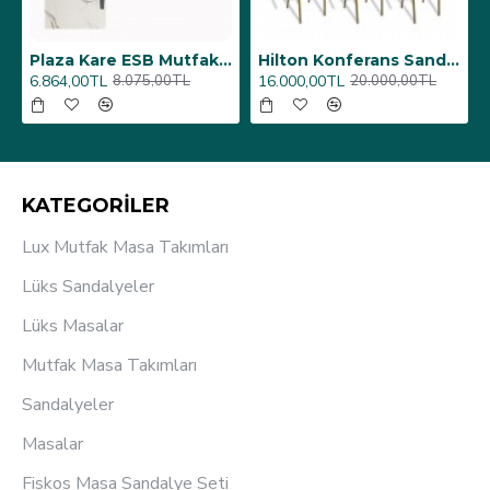
6 Adet)
Üst Üste Konan Hilton Konferans Sandalye - (4 Adet)
Porselen Masa Tablası 80X160
12.000,00TL
26.350,00TL
15.000,00TL
31.000,00TL
KATEGORİLER
Lux Mutfak Masa Takımları
Lüks Sandalyeler
Lüks Masalar
Mutfak Masa Takımları
Sandalyeler
Masalar
Fiskos Masa Sandalye Seti