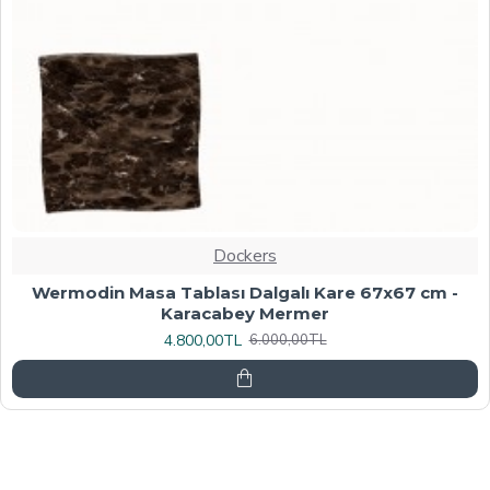
Dockers
Werzalit, Allzalit veya Wermodin Masa Tablası
70X120 - Afyon Mermer
6.080,00TL
7.600,00TL