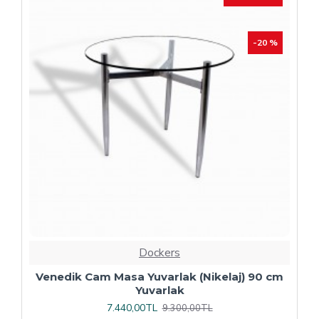
Dockers
Plaza Kare ESB Mutfak Masası (Werzalit,
Allzalit veya Wermodin Tablalı 80X80) -
Afyon Mermer