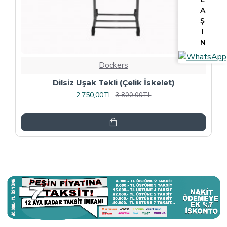
A
Ş
I
N
Dockers
Tv Lcd Standı 5484
3.375,00TL
4.500,00TL