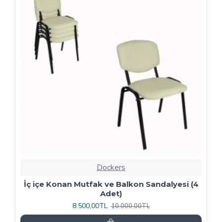
-20 %
Dockers
4
Kapitoneli Sandalye (Deri) (4 Adet) - Yeşil
9.600,00TL
12.000,00TL