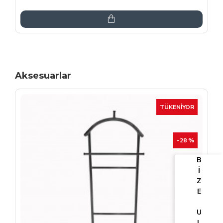
6.864,00TL
8.075,00TL
Aksesuarlar
TÜKENIYOR
-25 %
B
İ
Z
E
U
L