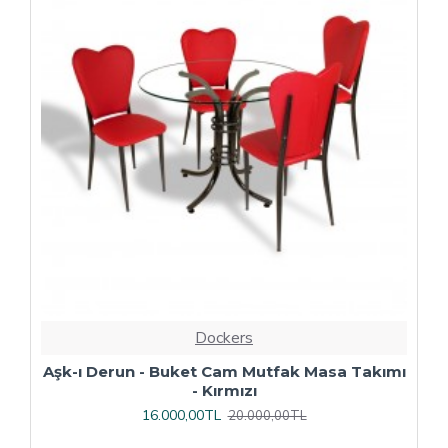
Dockers
ı
Çipa Döküm Ayak - Play Polipropilen Masa
Takımı - 70x120 (Werzalit, Wermodin veya
Allzalit Tabla) - Afyon Mermer-Antrasit
16.800,00TL
21.000,00TL