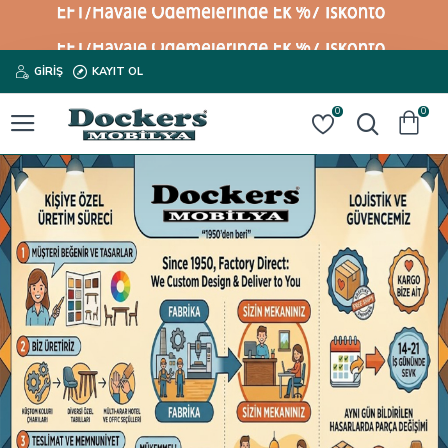
GIRIŞ
KAYIT OL
0
0