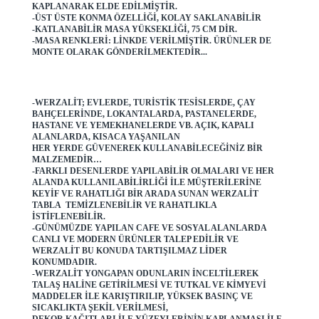
KAPLANARAK ELDE EDILMIŞTIR.
-ÜST ÜSTE KONMA ÖZELLIĞI, KOLAY SAKLANABILIR
-KATLANABILIR MASA YÜKSEKLIĞI, 75 CM DIR.
-MASA RENKLERI: LINKDE VERILMIŞTIR. ÜRÜNLER DE
MONTE OLARAK GÖNDERILMEKTEDIR...
-WERZALIT; EVLERDE, TURISTIK TESISLERDE, ÇAY
BAHÇELERINDE, LOKANTALARDA, PASTANELERDE,
HASTANE VE YEMEKHANELERDE VB. AÇIK, KAPALI
ALANLARDA, KISACA YAŞANILAN
HER YERDE GÜVENEREK KULLANABILECEĞINIZ BIR
MALZEMEDIR…
-FARKLI DESENLERDE YAPILABILIR OLMALARI VE HER
ALANDA KULLANILABILIRLIĞI ILE MÜŞTERILERINE
KEYIF VE RAHATLIĞI BIR ARADA SUNAN WERZALIT
TABLA TEMIZLENEBILIR VE RAHATLIKLA
ISTIFLENEBILIR.
-GÜNÜMÜZDE YAPILAN CAFE VE SOSYAL ALANLARDA
CANLI VE MODERN ÜRÜNLER TALEP EDILIR VE
WERZALIT BU KONUDA TARTIŞILMAZ LIDER
KONUMDADIR.
-WERZALIT YONGAPAN ODUNLARIN INCELTILEREK
TALAŞ HALINE GETIRILMESI VE TUTKAL VE KIMYEVI
MADDELER ILE KARIŞTIRILIP, YÜKSEK BASINÇ VE
SICAKLIKTA ŞEKIL VERILMESI,