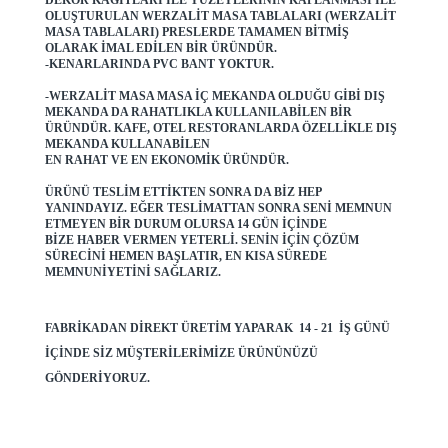
DEKOR KAĞITLARI ILE YÜZEYLERININ KAPLANMASI ILE
OLUŞTURULAN WERZALIT MASA TABLALARI (WERZALIT
MASA TABLALARI) PRESLERDE TAMAMEN BITMIŞ
OLARAK IMAL EDILEN BIR ÜRÜNDÜR.
-KENARLARINDA PVC BANT YOKTUR.
-WERZALIT MASA MASA IÇ MEKANDA OLDUĞU GIBI DIŞ
MEKANDA DA RAHATLIKLA KULLANILABILEN BIR
ÜRÜNDÜR. KAFE, OTEL RESTORANLARDA ÖZELLIKLE DIŞ
MEKANDA KULLANABILEN
EN RAHAT VE EN EKONOMIK ÜRÜNDÜR.
ÜRÜNÜ TESLIM ETTIKTEN SONRA DA BIZ HEP
YANINDAYIZ. EĞER TESLIMATTAN SONRA SENI MEMNUN
ETMEYEN BIR DURUM OLURSA 14 GÜN IÇINDE
BIZE HABER VERMEN YETERLI. SENIN IÇIN ÇÖZÜM
SÜRECINI HEMEN BAŞLATIR, EN KISA SÜREDE
MEMNUNIYETINI SAĞLARIZ.
FABRIKADAN DIREKT ÜRETIM YAPARAK 14 - 21 IŞ GÜNÜ
IÇINDE SIZ MÜŞTERILERIMIZE ÜRÜNÜNÜZÜ
GÖNDERIYORUZ.