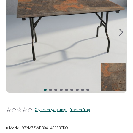
0 yorum yapılmış.
-
Yorum Yap
Model:
9BYM76WR80X140ESBEKO