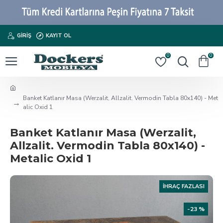
GIRIŞ
KAYIT OL
0
0
Banket Katlanır Masa (Werzalit, Allzalit. Vermodin Tabla 80x140) - Met
alic Oxid 1
Banket Katlanır Masa (Werzalit,
Allzalit. Vermodin Tabla 80x140) -
Metalic Oxid 1
İHRAÇ FAZLASI
-23 %