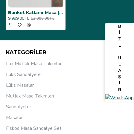
Banket Katlanır Masa (Werzalit, Allzalit. Vermodin Tabla 80x140) - Metalic Oxid 1
9.999,00TL
13.000,00TL
B
İ
Z
E
KATEGORİLER
U
Lux Mutfak Masa Takımları
L
A
Lüks Sandalyeler
Ş
I
Lüks Masalar
N
Mutfak Masa Takımları
Sandalyeler
Masalar
Fiskos Masa Sandalye Seti