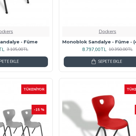
ockers
Dockers
andalye - Füme
Monoblok Sandalye - Füme - (
TL
8.797,00TL
3.105,00TL
10.350,00TL
PETE EKLE
SEPETE EKLE
TÜKENIYOR
TÜKE
-15 %