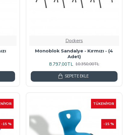
Dockers
ızı
Monoblok Sandalye - Kırmızı - (4
Adet)
8.797,00TL
10.350,00TL
SEPETE EKLE
NIYOR
TÜKENIYOR
-15 %
-15 %