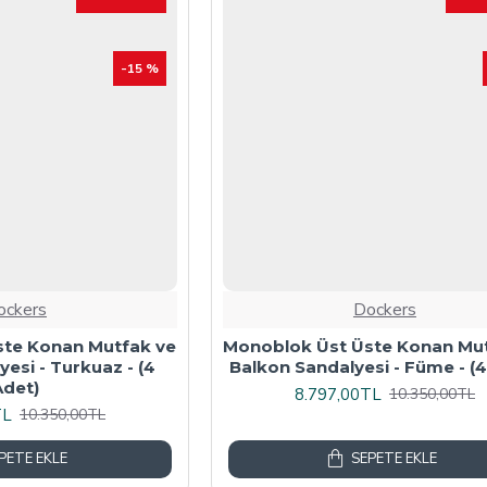
-15 %
ockers
Dockers
ste Konan Mutfak ve
Monoblok Üst Üste Konan Mu
esi - Turkuaz - (4
Balkon Sandalyesi - Füme - (4
Adet)
8.797,00TL
10.350,00TL
TL
10.350,00TL
PETE EKLE
SEPETE EKLE