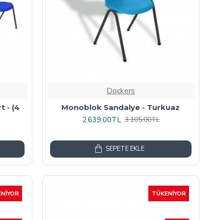
Dockers
 - (4
Monoblok Sandalye - Turkuaz
2.639,00TL
3.105,00TL
SEPETE EKLE
NIYOR
TÜKENIYOR