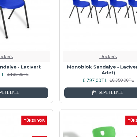
ockers
Dockers
dalye - Lacivert
Monoblok Sandalye - Lacivert
Adet)
TL
3.105,00TL
8.797,00TL
10.350,00TL
PETE EKLE
SEPETE EKLE
TÜKENIYOR
TÜKE