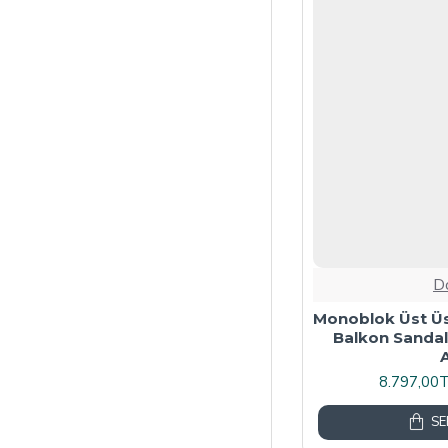
D
Monoblok Üst Ü
Balkon Sandaly
8.797,00
SE