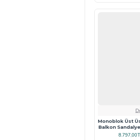
D
Monoblok Üst Ü
Balkon Sandalyesi
8.797,00