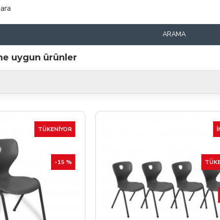
 ara
ARAMA
ine uygun ürünler
TÜKENIYOR
İ
-15 %
TÜKE