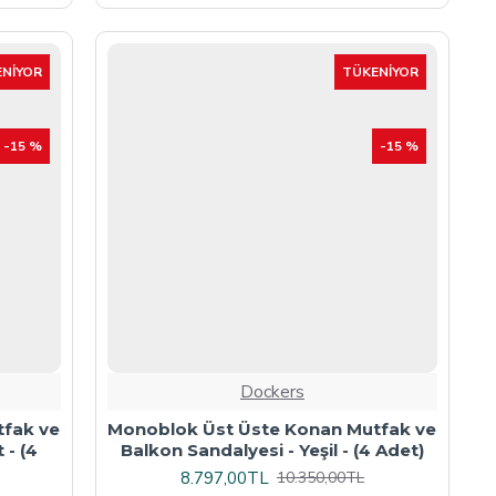
NIYOR
TÜKENIYOR
-15 %
-15 %
Dockers
tfak ve
Monoblok Üst Üste Konan Mutfak ve
 - (4
Balkon Sandalyesi - Yeşil - (4 Adet)
8.797,00TL
10.350,00TL