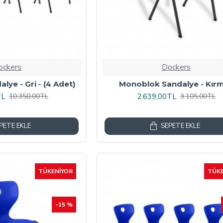
ockers
Dockers
ye - Gri - (4 Adet)
Monoblok Sandalye - Kırm
TL
2.639,00TL
10.350,00TL
3.105,00TL
PETE EKLE
SEPETE EKLE
TÜKENIYOR
TÜKE
-15 %