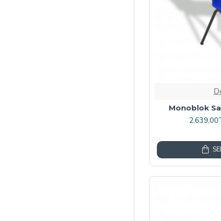
D
Monoblok San
2.639,00
SE