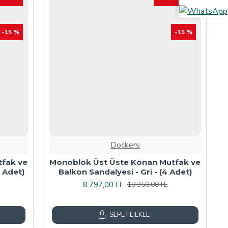
-15 %
-15 %
Dockers
tfak ve
Monoblok Üst Üste Konan Mutfak ve
 Adet)
Balkon Sandalyesi - Gri - (4 Adet)
8.797,00TL
10.350,00TL
SEPETE EKLE