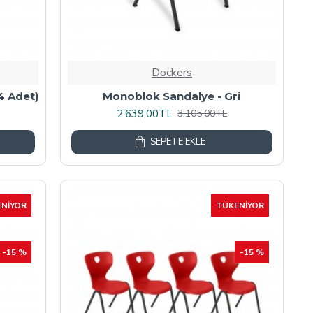
Dockers
4 Adet)
Monoblok Sandalye - Gri
2.639,00TL
3.105,00TL
SEPETE EKLE
NIYOR
TÜKENIYOR
-15 %
-15 %