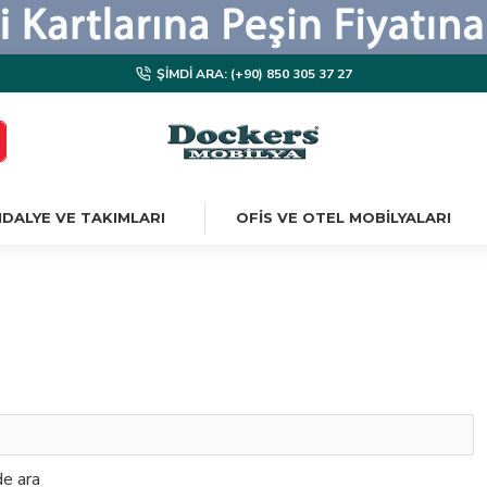
ŞIMDI ARA: (+90) 850 305 37 27
DALYE VE TAKIMLARI
OFIS VE OTEL MOBILYALARI
de ara