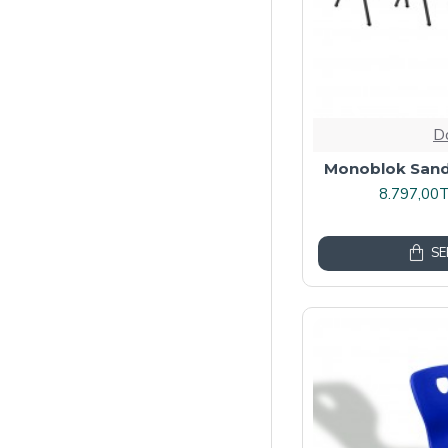
D
Monoblok Sandal
8.797,00
SE