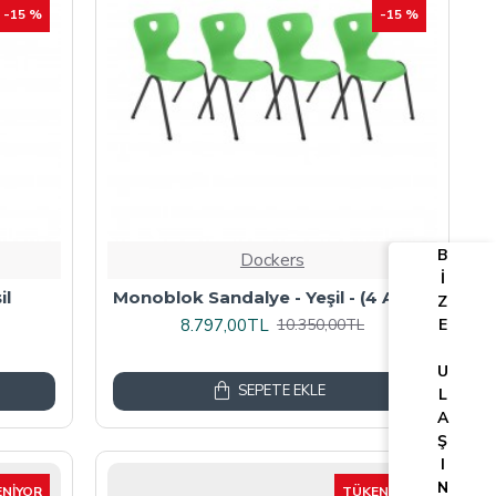
-15 %
-15 %
B
Dockers
İ
il
Monoblok Sandalye - Yeşil - (4 Adet)
Z
8.797,00TL
10.350,00TL
E
U
SEPETE EKLE
L
A
Ş
I
N
NIYOR
TÜKENIYOR