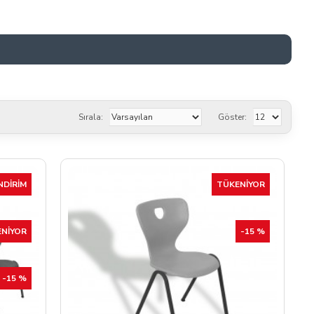
Sırala:
Göster:
NDIRIM
TÜKENIYOR
NIYOR
-15 %
-15 %