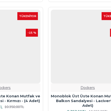
TÜKENIYOR
TÜKE
-15 %
ockers
Dockers
ste Konan Mutfak ve
Monoblok Üst Üste Konan Mu
 - Kırmızı - (4 Adet)
Balkon Sandalyesi - Lacivert
Adet)
TL
10.350,00TL