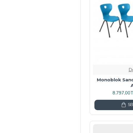
D
Monoblok Sanda
8.797,00
SE