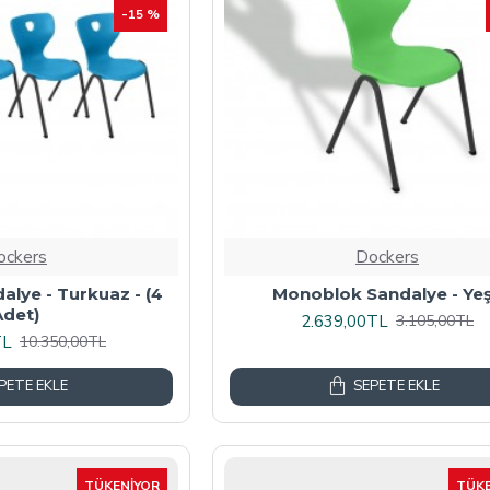
-15 %
ockers
Dockers
lye - Turkuaz - (4
Monoblok Sandalye - Yeş
Adet)
2.639,00TL
3.105,00TL
TL
10.350,00TL
PETE EKLE
SEPETE EKLE
TÜKENIYOR
TÜKE