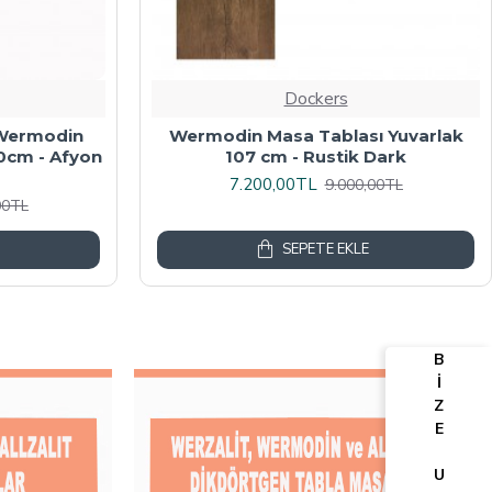
Dockers
algalı Kare
Werzalit, Allzalit veya Wermodin
y Mermer
Masa Tablası 70X120 - Afyon Mermer
6.080,00TL
00TL
7.600,00TL
SEPETE EKLE
B
İ
Z
E
U