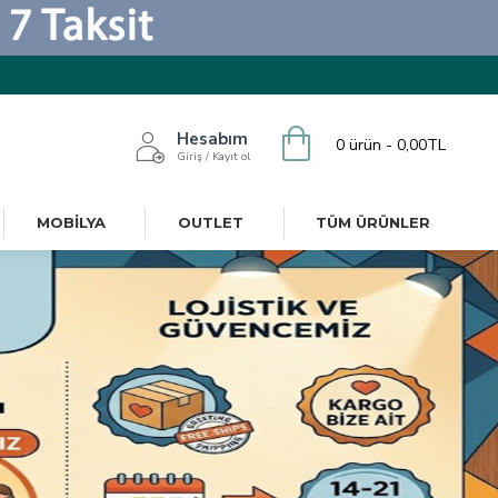
Hesabım
0 ürün - 0,00TL
Giriş / Kayıt ol
MOBILYA
OUTLET
TÜM ÜRÜNLER