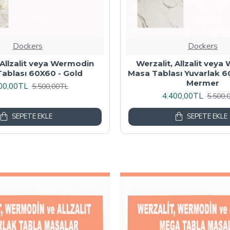
Dockers
Dockers
 Masa Tablası 80X60 -
Wermodin Masa Tablası D
Akçaağaç
67x67 cm - Karacabe
00,00TL
4.800,00TL
6.000,00TL
6.000,
SEPETE EKLE
SEPETE EKLE