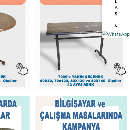
L
A
Ş
I
N