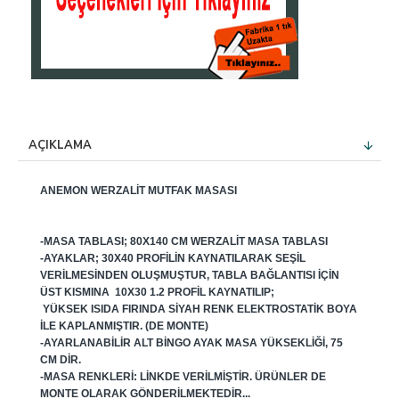
AÇIKLAMA
ANEMON WERZALIT MUTFAK MASASI
-MASA TABLASI; 80X140 CM WERZALIT MASA TABLASI
-AYAKLAR; 30X40 PROFILIN KAYNATILARAK SEŞIL
VERILMESINDEN OLUŞMUŞTUR, TABLA BAĞLANTISI IÇIN
ÜST KISMINA 10X30 1.2 PROFIL KAYNATILIP;
YÜKSEK ISIDA FIRINDA SIYAH RENK ELEKTROSTATIK BOYA
ILE KAPLANMIŞTIR. (DE MONTE)
-AYARLANABILIR ALT BINGO AYAK MASA YÜKSEKLIĞI, 75
CM DIR.
-MASA RENKLERI: LINKDE VERILMIŞTIR. ÜRÜNLER DE
MONTE OLARAK GÖNDERILMEKTEDIR...