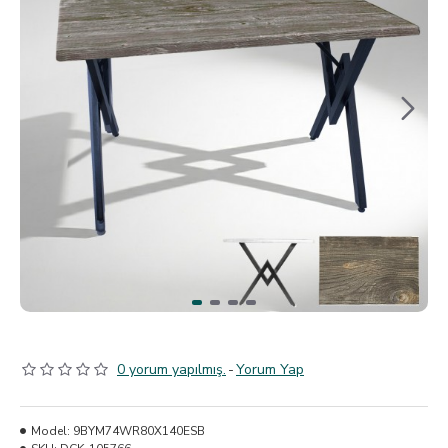
0 yorum yapılmış.
-
Yorum Yap
Model:
9BYM74WR80X140ESB