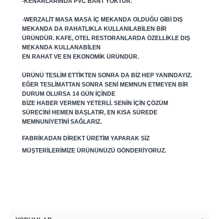
-KENARLARINDA PVC BANT YOKTUR.
-WERZALIT MASA MASA IÇ MEKANDA OLDUĞU GIBI DIŞ
MEKANDA DA RAHATLIKLA KULLANILABILEN BIR
ÜRÜNDÜR. KAFE, OTEL RESTORANLARDA ÖZELLIKLE DIŞ
MEKANDA KULLANABILEN
EN RAHAT VE EN EKONOMIK ÜRÜNDÜR.
ÜRÜNÜ TESLIM ETTIKTEN SONRA DA BIZ HEP YANINDAYIZ.
EĞER TESLIMATTAN SONRA SENI MEMNUN ETMEYEN BIR
DURUM OLURSA 14 GÜN IÇINDE
BIZE HABER VERMEN YETERLI. SENIN IÇIN ÇÖZÜM
SÜRECINI HEMEN BAŞLATIR, EN KISA SÜREDE
MEMNUNIYETINI SAĞLARIZ.
FABRIKADAN DIREKT ÜRETIM YAPARAK SIZ
MÜŞTERILERIMIZE ÜRÜNÜNÜZÜ GÖNDERIYORUZ.