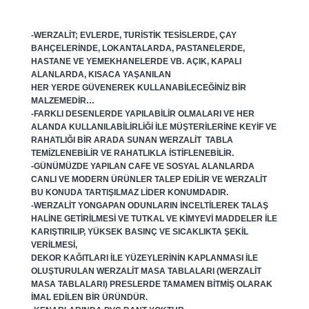
-WERZALIT; EVLERDE, TURISTIK TESISLERDE, ÇAY
BAHÇELERINDE, LOKANTALARDA, PASTANELERDE,
HASTANE VE YEMEKHANELERDE VB. AÇIK, KAPALI
ALANLARDA, KISACA YAŞANILAN
HER YERDE GÜVENEREK KULLANABILECEĞINIZ BIR
MALZEMEDIR…
-FARKLI DESENLERDE YAPILABILIR OLMALARI VE HER
ALANDA KULLANILABILIRLIĞI ILE MÜŞTERILERINE KEYIF VE
RAHATLIĞI BIR ARADA SUNAN WERZALIT TABLA
TEMIZLENEBILIR VE RAHATLIKLA ISTIFLENEBILIR.
-GÜNÜMÜZDE YAPILAN CAFE VE SOSYAL ALANLARDA
CANLI VE MODERN ÜRÜNLER TALEP EDILIR VE WERZALIT
BU KONUDA TARTIŞILMAZ LIDER KONUMDADIR.
-WERZALIT YONGAPAN ODUNLARIN INCELTILEREK TALAŞ
HALINE GETIRILMESI VE TUTKAL VE KIMYEVI MADDELER ILE
KARIŞTIRILIP, YÜKSEK BASINÇ VE SICAKLIKTA ŞEKIL
VERILMESI,
DEKOR KAĞITLARI ILE YÜZEYLERININ KAPLANMASI ILE
OLUŞTURULAN WERZALIT MASA TABLALARI (WERZALIT
MASA TABLALARI) PRESLERDE TAMAMEN BITMIŞ OLARAK
IMAL EDILEN BIR ÜRÜNDÜR.