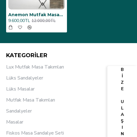
Anemon Mutfak Masası 80x140 (Werzalit, Wermodin ve Allzalit Tabla) - Old Pine
9.600,00TL
12.000,00TL
KATEGORİLER
Lux Mutfak Masa Takımları
B
İ
Lüks Sandalyeler
Z
Lüks Masalar
E
Mutfak Masa Takımları
U
L
Sandalyeler
A
Ş
Masalar
I
Fiskos Masa Sandalye Seti
N