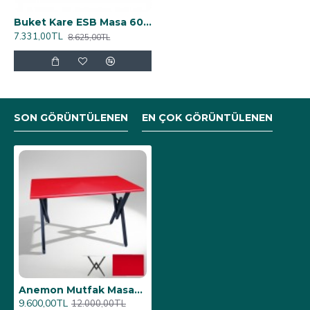
Buket Kare ESB Masa 60x60cm - (Werzalit, Wermodin ve Allzalit Tabla) - Rustik Dark
7.331,00TL
8.625,00TL
SON GÖRÜNTÜLENEN
EN ÇOK GÖRÜNTÜLENEN
Anemon Mutfak Masası 80x140 (Werzalit, Wermodin ve Allzalit Tabla) - Kırmızı
9.600,00TL
12.000,00TL