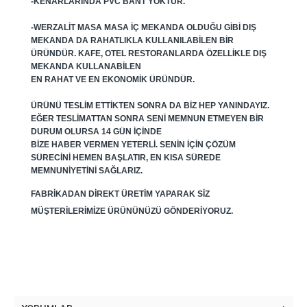
-KENARLARINDA PVC BANT YOKTUR.
-WERZALIT MASA MASA IÇ MEKANDA OLDUĞU GIBI DIŞ
MEKANDA DA RAHATLIKLA KULLANILABILEN BIR
ÜRÜNDÜR. KAFE, OTEL RESTORANLARDA ÖZELLIKLE DIŞ
MEKANDA KULLANABILEN
EN RAHAT VE EN EKONOMIK ÜRÜNDÜR.
ÜRÜNÜ TESLIM ETTIKTEN SONRA DA BIZ HEP YANINDAYIZ.
EĞER TESLIMATTAN SONRA SENI MEMNUN ETMEYEN BIR
DURUM OLURSA 14 GÜN IÇINDE
BIZE HABER VERMEN YETERLI. SENIN IÇIN ÇÖZÜM
SÜRECINI HEMEN BAŞLATIR, EN KISA SÜREDE
MEMNUNIYETINI SAĞLARIZ.
FABRIKADAN DIREKT ÜRETIM YAPARAK SIZ
MÜŞTERILERIMIZE ÜRÜNÜNÜZÜ GÖNDERIYORUZ.