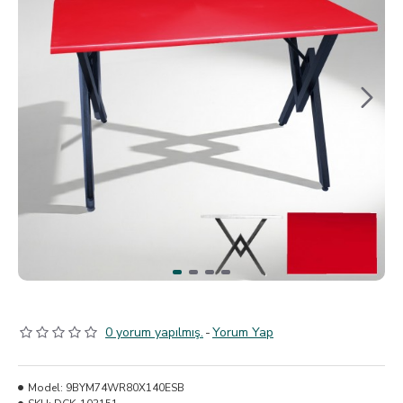
0 yorum yapılmış.
-
Yorum Yap
Model:
9BYM74WR80X140ESB