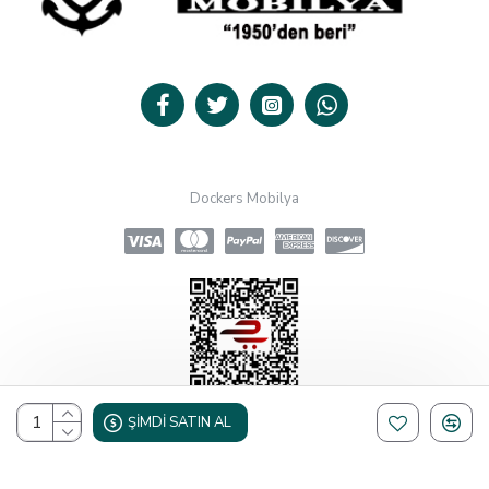
Dockers Mobilya
ŞIMDI SATIN AL
Design, Hosting & Support By Shopgez.com