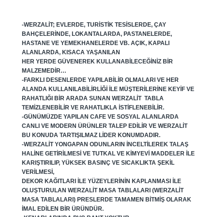
-WERZALIT; EVLERDE, TURISTIK TESISLERDE, ÇAY
BAHÇELERINDE, LOKANTALARDA, PASTANELERDE,
HASTANE VE YEMEKHANELERDE VB. AÇIK, KAPALI
ALANLARDA, KISACA YAŞANILAN
HER YERDE GÜVENEREK KULLANABILECEĞINIZ BIR
MALZEMEDIR…
-FARKLI DESENLERDE YAPILABILIR OLMALARI VE HER
ALANDA KULLANILABILIRLIĞI ILE MÜŞTERILERINE KEYIF VE
RAHATLIĞI BIR ARADA SUNAN WERZALIT TABLA
TEMIZLENEBILIR VE RAHATLIKLA ISTIFLENEBILIR.
-GÜNÜMÜZDE YAPILAN CAFE VE SOSYAL ALANLARDA
CANLI VE MODERN ÜRÜNLER TALEP EDILIR VE WERZALIT
BU KONUDA TARTIŞILMAZ LIDER KONUMDADIR.
-WERZALIT YONGAPAN ODUNLARIN INCELTILEREK TALAŞ
HALINE GETIRILMESI VE TUTKAL VE KIMYEVI MADDELER ILE
KARIŞTIRILIP, YÜKSEK BASINÇ VE SICAKLIKTA ŞEKIL
VERILMESI,
DEKOR KAĞITLARI ILE YÜZEYLERININ KAPLANMASI ILE
OLUŞTURULAN WERZALIT MASA TABLALARI (WERZALIT
MASA TABLALARI) PRESLERDE TAMAMEN BITMIŞ OLARAK
IMAL EDILEN BIR ÜRÜNDÜR.