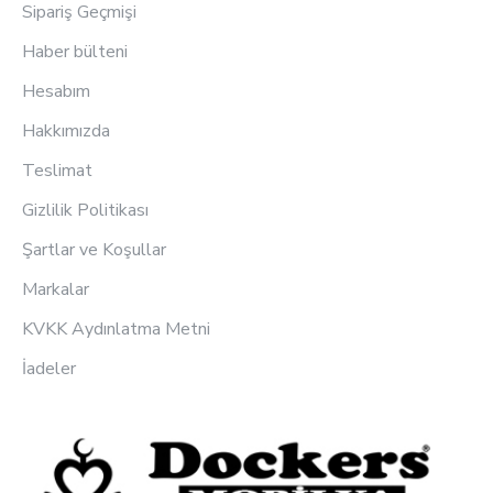
Sipariş Geçmişi
Haber bülteni
Hesabım
Hakkımızda
Teslimat
Gizlilik Politikası
Şartlar ve Koşullar
Markalar
KVKK Aydınlatma Metni
İadeler