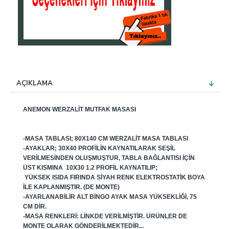
AÇIKLAMA
ANEMON WERZALIT MUTFAK MASASI
-MASA TABLASI; 80X140 CM WERZALIT MASA TABLASI
-AYAKLAR; 30X40 PROFILIN KAYNATILARAK SEŞIL
VERILMESINDEN OLUŞMUŞTUR, TABLA BAĞLANTISI IÇIN
ÜST KISMINA 10X30 1.2 PROFIL KAYNATILIP;
YÜKSEK ISIDA FIRINDA SIYAH RENK ELEKTROSTATIK BOYA
ILE KAPLANMIŞTIR. (DE MONTE)
-AYARLANABILIR ALT BINGO AYAK MASA YÜKSEKLIĞI, 75
CM DIR.
-MASA RENKLERI: LINKDE VERILMIŞTIR. ÜRÜNLER DE
MONTE OLARAK GÖNDERILMEKTEDIR...