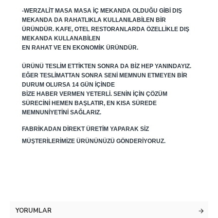
-WERZALIT MASA MASA IÇ MEKANDA OLDUĞU GIBI DIŞ
MEKANDA DA RAHATLIKLA KULLANILABILEN BIR
ÜRÜNDÜR. KAFE, OTEL RESTORANLARDA ÖZELLIKLE DIŞ
MEKANDA KULLANABILEN
EN RAHAT VE EN EKONOMIK ÜRÜNDÜR.
ÜRÜNÜ TESLIM ETTIKTEN SONRA DA BIZ HEP YANINDAYIZ.
EĞER TESLIMATTAN SONRA SENI MEMNUN ETMEYEN BIR
DURUM OLURSA 14 GÜN IÇINDE
BIZE HABER VERMEN YETERLI. SENIN IÇIN ÇÖZÜM
SÜRECINI HEMEN BAŞLATIR, EN KISA SÜREDE
MEMNUNIYETINI SAĞLARIZ.
FABRIKADAN DIREKT ÜRETIM YAPARAK SIZ
MÜŞTERILERIMIZE ÜRÜNÜNÜZÜ GÖNDERIYORUZ.
YORUMLAR