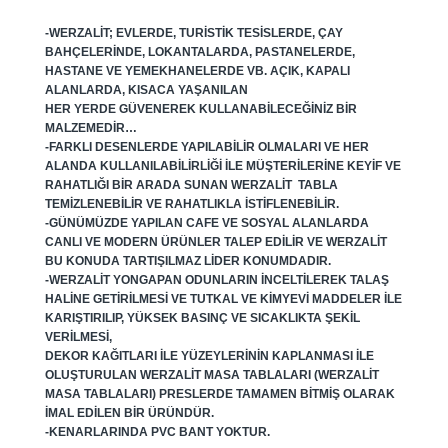
-WERZALIT; EVLERDE, TURISTIK TESISLERDE, ÇAY
BAHÇELERINDE, LOKANTALARDA, PASTANELERDE,
HASTANE VE YEMEKHANELERDE VB. AÇIK, KAPALI
ALANLARDA, KISACA YAŞANILAN
HER YERDE GÜVENEREK KULLANABILECEĞINIZ BIR
MALZEMEDIR…
-FARKLI DESENLERDE YAPILABILIR OLMALARI VE HER
ALANDA KULLANILABILIRLIĞI ILE MÜŞTERILERINE KEYIF VE
RAHATLIĞI BIR ARADA SUNAN WERZALIT TABLA
TEMIZLENEBILIR VE RAHATLIKLA ISTIFLENEBILIR.
-GÜNÜMÜZDE YAPILAN CAFE VE SOSYAL ALANLARDA
CANLI VE MODERN ÜRÜNLER TALEP EDILIR VE WERZALIT
BU KONUDA TARTIŞILMAZ LIDER KONUMDADIR.
-WERZALIT YONGAPAN ODUNLARIN INCELTILEREK TALAŞ
HALINE GETIRILMESI VE TUTKAL VE KIMYEVI MADDELER ILE
KARIŞTIRILIP, YÜKSEK BASINÇ VE SICAKLIKTA ŞEKIL
VERILMESI,
DEKOR KAĞITLARI ILE YÜZEYLERININ KAPLANMASI ILE
OLUŞTURULAN WERZALIT MASA TABLALARI (WERZALIT
MASA TABLALARI) PRESLERDE TAMAMEN BITMIŞ OLARAK
IMAL EDILEN BIR ÜRÜNDÜR.
-KENARLARINDA PVC BANT YOKTUR.