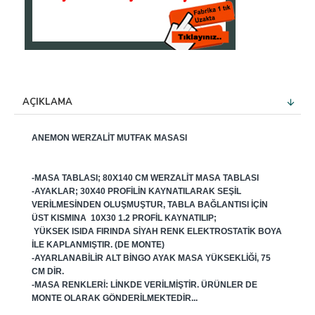
AÇIKLAMA
ANEMON WERZALIT MUTFAK MASASI
-MASA TABLASI; 80X140 CM WERZALIT MASA TABLASI
-AYAKLAR; 30X40 PROFILIN KAYNATILARAK SEŞIL
VERILMESINDEN OLUŞMUŞTUR, TABLA BAĞLANTISI IÇIN
ÜST KISMINA 10X30 1.2 PROFIL KAYNATILIP;
YÜKSEK ISIDA FIRINDA SIYAH RENK ELEKTROSTATIK BOYA
ILE KAPLANMIŞTIR. (DE MONTE)
-AYARLANABILIR ALT BINGO AYAK MASA YÜKSEKLIĞI, 75
CM DIR.
-MASA RENKLERI: LINKDE VERILMIŞTIR. ÜRÜNLER DE
MONTE OLARAK GÖNDERILMEKTEDIR...