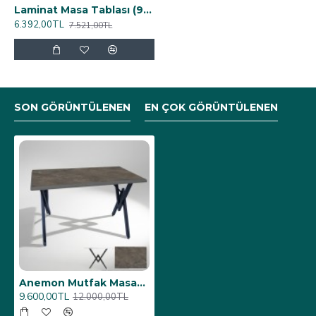
Laminat Masa Tablası (90x90) - Novacento
6.392,00TL
7.521,00TL
SON GÖRÜNTÜLENEN
EN ÇOK GÖRÜNTÜLENEN
Anemon Mutfak Masası 80x140 (Werzalit, Wermodin ve Allzalit Tabla) - Halong
9.600,00TL
12.000,00TL