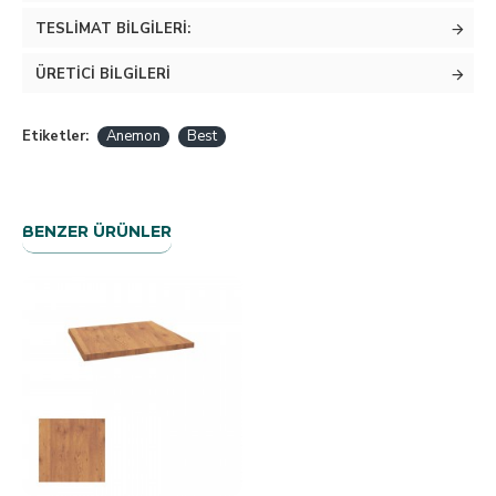
TESLIMAT BILGILERI:
ÜRETICI BILGILERI
Etiketler:
Anemon
Best
BENZER ÜRÜNLER