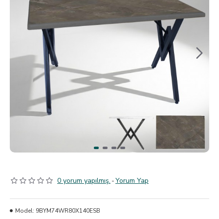
0 yorum yapılmış.
-
Yorum Yap
Model:
9BYM74WR80X140ESB