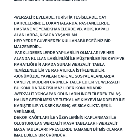
-WERZALIT; EVLERDE, TURISTIK TESISLERDE, ÇAY
BAHÇELERINDE, LOKANTALARDA, PASTANELERDE,
HASTANE VE YEMEKHANELERDE VB. AÇIK, KAPALI
ALANLARDA, KISACA YAŞANILAN
HER YERDE GÜVENEREK KULLANABILECEĞINIZ BIR
MALZEMEDIR…
-FARKLI DESENLERDE YAPILABILIR OLMALARI VE HER
ALANDA KULLANILABILIRLIĞI ILE MÜŞTERILERINE KEYIF VE
RAHATLIĞI BIR ARADA SUNAN WERZALIT TABLA
TEMIZLENEBILIR VE RAHATLIKLA ISTIFLENEBILIR.
-GÜNÜMÜZDE YAPILAN CAFE VE SOSYAL ALANLARDA
CANLI VE MODERN ÜRÜNLER TALEP EDILIR VE WERZALIT
BU KONUDA TARTIŞILMAZ LIDER KONUMDADIR.
-WERZALIT YONGAPAN ODUNLARIN INCELTILEREK TALAŞ
HALINE GETIRILMESI VE TUTKAL VE KIMYEVI MADDELER ILE
KARIŞTIRILIP, YÜKSEK BASINÇ VE SICAKLIKTA ŞEKIL
VERILMESI,
DEKOR KAĞITLARI ILE YÜZEYLERININ KAPLANMASI ILE
OLUŞTURULAN WERZALIT MASA TABLALARI (WERZALIT
MASA TABLALARI) PRESLERDE TAMAMEN BITMIŞ OLARAK
IMAL EDILEN BIR ÜRÜNDÜR.