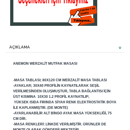
AÇIKLAMA
ANEMON WERZALIT MUTFAK MASASI
-MASA TABLASI; 80X120 CM WERZALIT MASA TABLASI
-AYAKLAR; 30X40 PROFILIN KAYNATILARAK SEŞIL
VERILMESINDEN OLUŞMUŞTUR, TABLA BAĞLANTISI IÇIN
ÜST KISMINA 10X30 1.2 PROFIL KAYNATILIP;
YÜKSEK ISIDA FIRINDA SIYAH RENK ELEKTROSTATIK BOYA
ILE KAPLANMIŞTIR. (DE MONTE)
-AYARLANABILIR ALT BINGO AYAK MASA YÜKSEKLIĞI, 75
CM DIR.
-MASA RENKLERI: LINKDE VERILMIŞTIR. ÜRÜNLER DE
MONTE OLARAK GÖNDERILMEKTEDIR...