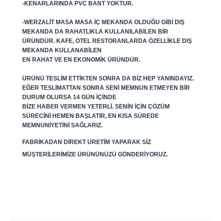
-KENARLARINDA PVC BANT YOKTUR.
-WERZALIT MASA MASA IÇ MEKANDA OLDUĞU GIBI DIŞ
MEKANDA DA RAHATLIKLA KULLANILABILEN BIR
ÜRÜNDÜR. KAFE, OTEL RESTORANLARDA ÖZELLIKLE DIŞ
MEKANDA KULLANABILEN
EN RAHAT VE EN EKONOMIK ÜRÜNDÜR.
ÜRÜNÜ TESLIM ETTIKTEN SONRA DA BIZ HEP YANINDAYIZ.
EĞER TESLIMATTAN SONRA SENI MEMNUN ETMEYEN BIR
DURUM OLURSA 14 GÜN IÇINDE
BIZE HABER VERMEN YETERLI. SENIN IÇIN ÇÖZÜM
SÜRECINI HEMEN BAŞLATIR, EN KISA SÜREDE
MEMNUNIYETINI SAĞLARIZ.
FABRIKADAN DIREKT ÜRETIM YAPARAK SIZ
MÜŞTERILERIMIZE ÜRÜNÜNÜZÜ GÖNDERIYORUZ.