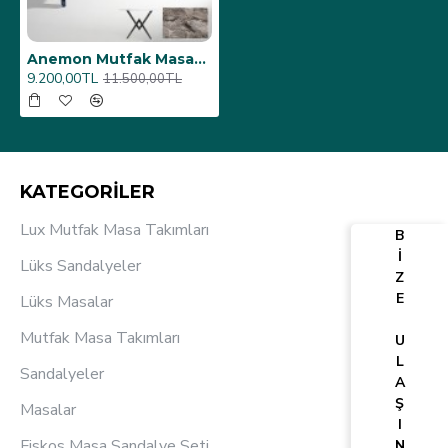
Anemon Mutfak Masası 80x120 (Werzalit, Wermodin ve Allzalit Tabla) - Sydney
9.200,00TL
11.500,00TL
KATEGORİLER
Lux Mutfak Masa Takımları
B
İ
Lüks Sandalyeler
Z
E
Lüks Masalar
Mutfak Masa Takımları
U
L
Sandalyeler
A
Ş
Masalar
I
Fiskos Masa Sandalye Seti
N