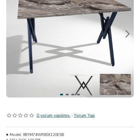
0 yorum yapılmış.
-
Yorum Yap
Model:
9BYM74WR80X120ESB