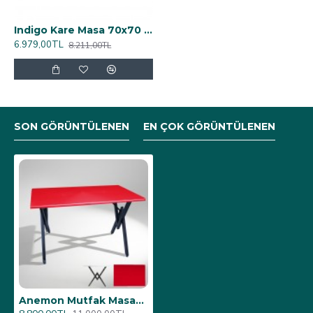
Indigo Kare Masa 70x70 cm - (Werzalit, Wermodin ve Allzalit Tabla) – Maracaibo
6.979,00TL
8.211,00TL
SON GÖRÜNTÜLENEN
EN ÇOK GÖRÜNTÜLENEN
Anemon Mutfak Masası 70x120 (Werzalit, Wermodin ve Allzalit Tabla) - Kırmızı