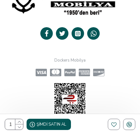
Dockers Mobilya
ŞIMDI SATIN AL
Design, Hosting & Support By Shopgez.com