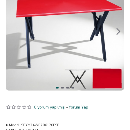
0 yorum yapılmış.
-
Yorum Yap
Model:
9BYM74WR70X120ESB