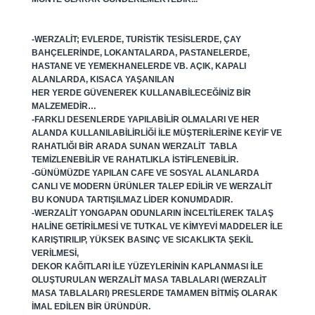
-WERZALIT; EVLERDE, TURISTIK TESISLERDE, ÇAY
BAHÇELERINDE, LOKANTALARDA, PASTANELERDE,
HASTANE VE YEMEKHANELERDE VB. AÇIK, KAPALI
ALANLARDA, KISACA YAŞANILAN
HER YERDE GÜVENEREK KULLANABILECEĞINIZ BIR
MALZEMEDIR…
-FARKLI DESENLERDE YAPILABILIR OLMALARI VE HER
ALANDA KULLANILABILIRLIĞI ILE MÜŞTERILERINE KEYIF VE
RAHATLIĞI BIR ARADA SUNAN WERZALIT TABLA
TEMIZLENEBILIR VE RAHATLIKLA ISTIFLENEBILIR.
-GÜNÜMÜZDE YAPILAN CAFE VE SOSYAL ALANLARDA
CANLI VE MODERN ÜRÜNLER TALEP EDILIR VE WERZALIT
BU KONUDA TARTIŞILMAZ LIDER KONUMDADIR.
-WERZALIT YONGAPAN ODUNLARIN INCELTILEREK TALAŞ
HALINE GETIRILMESI VE TUTKAL VE KIMYEVI MADDELER ILE
KARIŞTIRILIP, YÜKSEK BASINÇ VE SICAKLIKTA ŞEKIL
VERILMESI,
DEKOR KAĞITLARI ILE YÜZEYLERININ KAPLANMASI ILE
OLUŞTURULAN WERZALIT MASA TABLALARI (WERZALIT
MASA TABLALARI) PRESLERDE TAMAMEN BITMIŞ OLARAK
IMAL EDILEN BIR ÜRÜNDÜR.