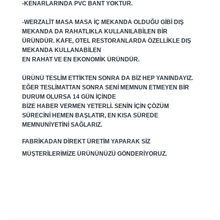
-KENARLARINDA PVC BANT YOKTUR.
-WERZALIT MASA MASA IÇ MEKANDA OLDUĞU GIBI DIŞ
MEKANDA DA RAHATLIKLA KULLANILABILEN BIR
ÜRÜNDÜR. KAFE, OTEL RESTORANLARDA ÖZELLIKLE DIŞ
MEKANDA KULLANABILEN
EN RAHAT VE EN EKONOMIK ÜRÜNDÜR.
ÜRÜNÜ TESLIM ETTIKTEN SONRA DA BIZ HEP YANINDAYIZ.
EĞER TESLIMATTAN SONRA SENI MEMNUN ETMEYEN BIR
DURUM OLURSA 14 GÜN IÇINDE
BIZE HABER VERMEN YETERLI. SENIN IÇIN ÇÖZÜM
SÜRECINI HEMEN BAŞLATIR, EN KISA SÜREDE
MEMNUNIYETINI SAĞLARIZ.
FABRIKADAN DIREKT ÜRETIM YAPARAK SIZ
MÜŞTERILERIMIZE ÜRÜNÜNÜZÜ GÖNDERIYORUZ.