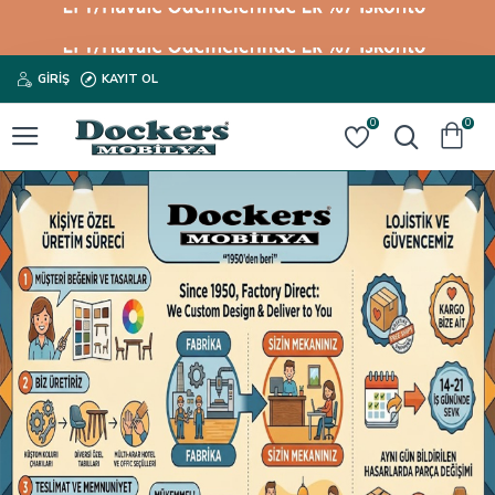
GIRIŞ
KAYIT OL
0
0