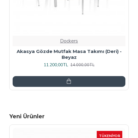
Dockers
Premıum - Gözde Mutfak Masa Takımı -
Füme
13.600,00TL
17.000,00TL
Yeni Ürünler
-15 %