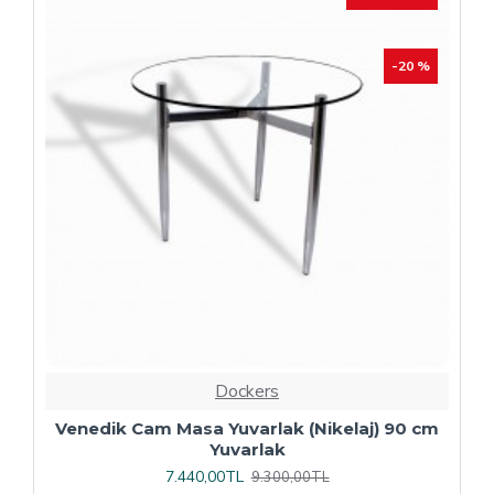
Dockers
Plaza Kare ESB Mutfak Masası (Werzalit,
Allzalit veya Wermodin Tablalı 80X80) -
Afyon Mermer