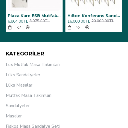
6 Adet)
Üst Üste Konan Hilton Konferans Sandalye - (4 Adet)
Porselen Masa Tablası 80X160
12.000,00TL
26.350,00TL
15.000,00TL
31.000,00TL
KATEGORİLER
Lux Mutfak Masa Takımları
Lüks Sandalyeler
Lüks Masalar
Mutfak Masa Takımları
Sandalyeler
Masalar
Fiskos Masa Sandalye Seti