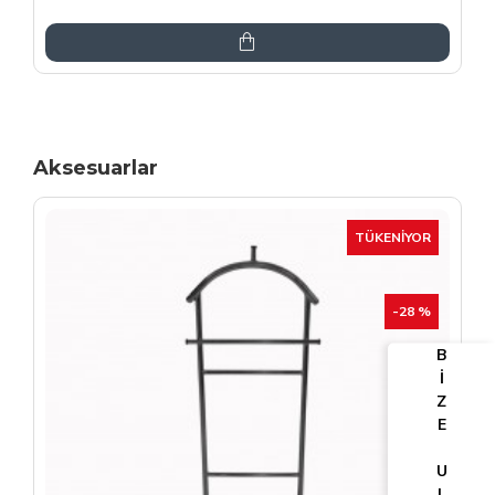
6.864,00TL
8.075,00TL
Aksesuarlar
TÜKENIYOR
-25 %
B
İ
Z
E
U
L