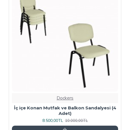
-20 %
Dockers
4
Kapitoneli Sandalye (Deri) (4 Adet) - Yeşil
9.600,00TL
12.000,00TL