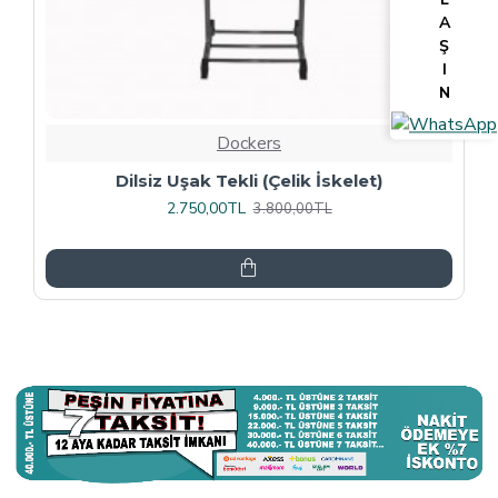
A
Ş
I
N
Dockers
Tv Lcd Standı 5484
3.375,00TL
4.500,00TL