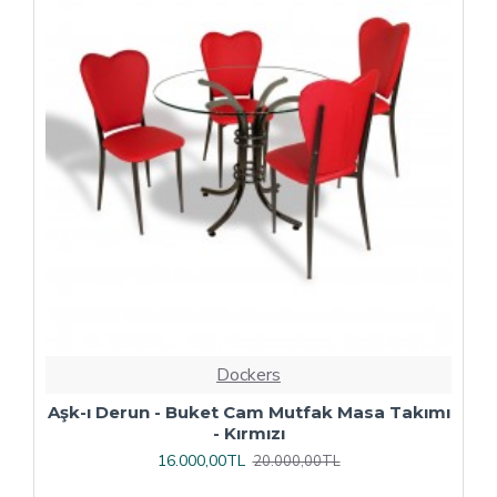
Dockers
ı
Çipa Döküm Ayak - Play Polipropilen Masa
Takımı - 70x120 (Werzalit, Wermodin veya
Allzalit Tabla) - Afyon Mermer-Antrasit
16.800,00TL
21.000,00TL