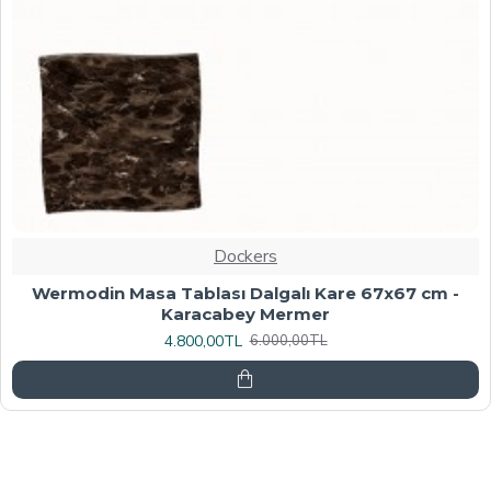
Dockers
Werzalit, Allzalit veya Wermodin Masa Tablası
70X120 - Afyon Mermer
6.080,00TL
7.600,00TL