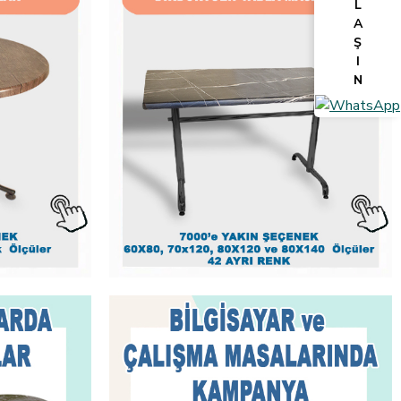
L
A
Ş
I
N