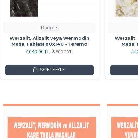
Dockers
Werzalit veya Wermodin Masa
Wermodin
Tablası Oval 94x146 - Indiana Wood
8.000,00TL
4.8
10.000,00TL
SEPETE EKLE