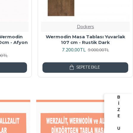
Dockers
algalı Kare
Werzalit, Allzalit veya Wermodin
y Mermer
Masa Tablası 70X120 - Afyon Mermer
6.080,00TL
00TL
7.600,00TL
SEPETE EKLE
B
İ
Z
E
U