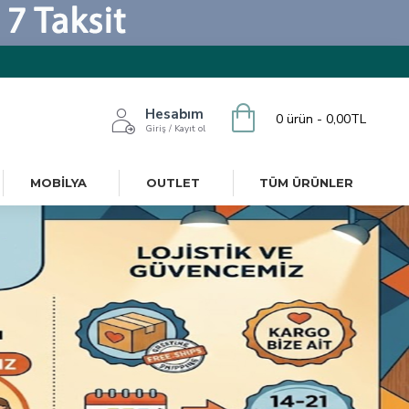
Hesabım
0 ürün - 0,00TL
Giriş / Kayıt ol
MOBILYA
OUTLET
TÜM ÜRÜNLER