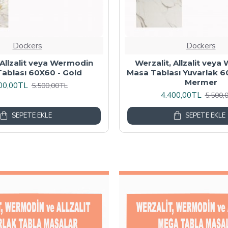
Dockers
Dockers
 Masa Tablası 80X60 -
Wermodin Masa Tablası D
Akçaağaç
67x67 cm - Karacabe
00,00TL
4.800,00TL
6.000,00TL
6.000,
SEPETE EKLE
SEPETE EKLE