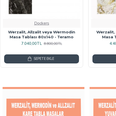
Dockers
Werzalit veya Wermodin Masa
Wermodin
Tablası Oval 94x146 - Indiana Wood
8.000,00TL
4.8
10.000,00TL
SEPETE EKLE