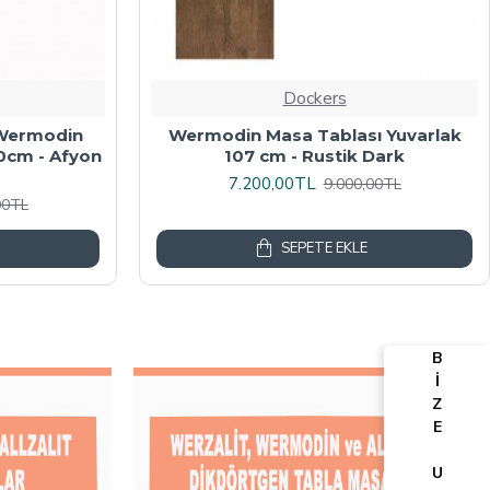
Dockers
algalı Kare
Werzalit, Allzalit veya Wermodin
y Mermer
Masa Tablası 70X120 - Afyon Mermer
6.080,00TL
00TL
7.600,00TL
SEPETE EKLE
B
İ
Z
E
U