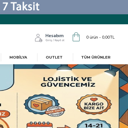
Hesabım
0 ürün - 0,00TL
Giriş / Kayıt ol
MOBILYA
OUTLET
TÜM ÜRÜNLER