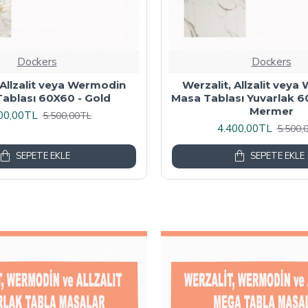
Dockers
Dockers
 Masa Tablası 80X60 -
Wermodin Masa Tablası D
Akçaağaç
67x67 cm - Karacabe
00,00TL
4.800,00TL
6.000,00TL
6.000,
SEPETE EKLE
SEPETE EKLE