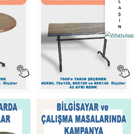
L
A
Ş
I
N