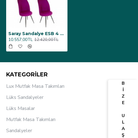
Saray Sandalye ESB 4 Adet - Mor
10.557,00TL
12.420,00TL
KATEGORİLER
B
Lux Mutfak Masa Takımları
İ
Z
Lüks Sandalyeler
E
Lüks Masalar
U
Mutfak Masa Takımları
L
A
Sandalyeler
Ş