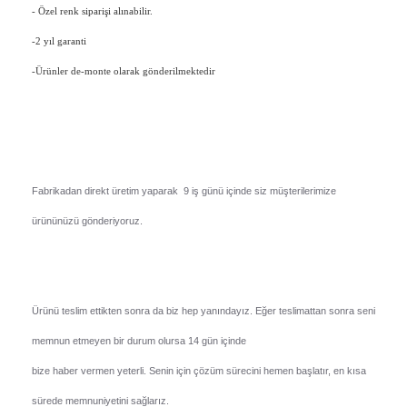
- Özel renk siparişi alınabilir.
-2 yıl garanti
-Ürünler de-monte olarak gönderilmektedir
Fabrikadan direkt üretim yaparak 9 iş günü içinde siz müşterilerimize
ürününüzü gönderiyoruz.
Ürünü teslim ettikten sonra da biz hep yanındayız. Eğer teslimattan sonra seni
memnun etmeyen bir durum olursa 14 gün içinde
bize haber vermen yeterli. Senin için çözüm sürecini hemen başlatır, en kısa
sürede memnuniyetini sağlarız.