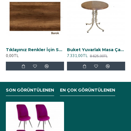
Tıklayınız Renkler İçin Suntalam Masa Tabla Renkleri (Renk seçmek için açılmıştır)
Buket Yuvarlak Masa Çap 70cm - (Werzalit, Wermodin ve Allzalit Tabla) - Rustik Dark
0,00TL
7.331,00TL
8.625,00TL
SON GÖRÜNTÜLENEN
EN ÇOK GÖRÜNTÜLENEN