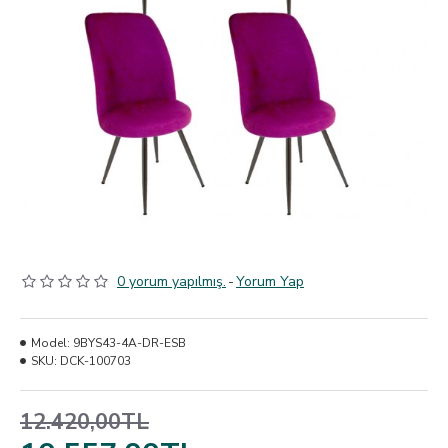
0 yorum yapılmış.
-
Yorum Yap
Model:
9BYS43-4A-DR-ESB
SKU:
DCK-100703
12.420,00TL