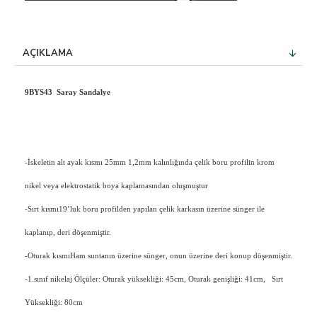
AÇIKLAMA
9BYS43 Saray Sandalye
-İskeletin alt ayak kısmı 25mm 1,2mm kalınlığında çelik boru profilin krom
nikel veya elektrostatik boya kaplamasından oluşmuştur
-Sırt kısmı19’luk boru profilden yapılan çelik karkasın üzerine sünger ile
kaplanıp, deri döşenmiştir.
-Oturak kısmıHam suntanın üzerine sünger, onun üzerine deri konup döşenmiştir.
-1.sınıf nikelaj Ölçüler: Oturak yüksekliği: 45cm, Oturak genişliği: 41cm, Sırt
Yüksekliği: 80cm