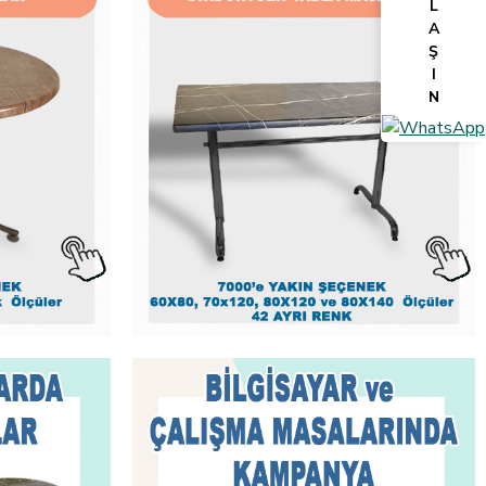
L
A
Ş
I
N