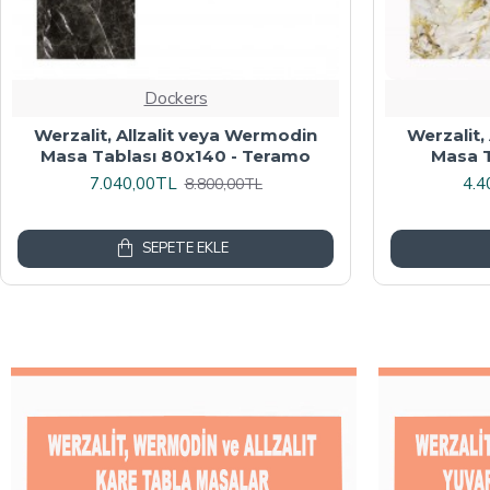
Dockers
Werzalit veya Wermodin Masa
Wermodin
Tablası Oval 94x146 - Indiana Wood
8.000,00TL
4.8
10.000,00TL
SEPETE EKLE