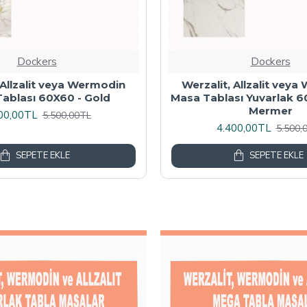
Dockers
Dockers
 Masa Tablası 80X60 -
Wermodin Masa Tablası D
Akçaağaç
67x67 cm - Karacabe
00,00TL
4.800,00TL
6.000,00TL
6.000,
SEPETE EKLE
SEPETE EKLE