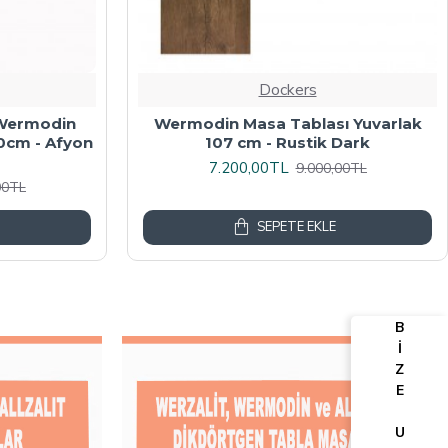
Dockers
algalı Kare
Werzalit, Allzalit veya Wermodin
y Mermer
Masa Tablası 70X120 - Afyon Mermer
6.080,00TL
00TL
7.600,00TL
SEPETE EKLE
B
İ
Z
E
U