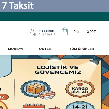
Hesabım
0 ürün - 0,00TL
Giriş / Kayıt ol
MOBILYA
OUTLET
TÜM ÜRÜNLER