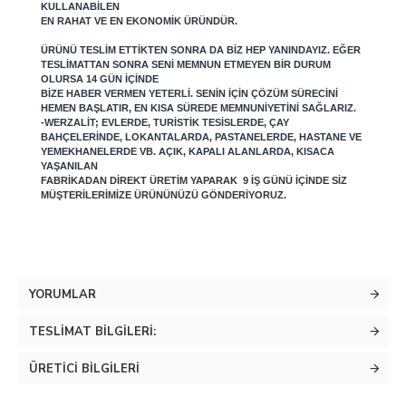
KULLANABILEN
EN RAHAT VE EN EKONOMIK ÜRÜNDÜR.
ÜRÜNÜ TESLIM ETTIKTEN SONRA DA BIZ HEP YANINDAYIZ. EĞER
TESLIMATTAN SONRA SENI MEMNUN ETMEYEN BIR DURUM
OLURSA 14 GÜN IÇINDE
BIZE HABER VERMEN YETERLI. SENIN IÇIN ÇÖZÜM SÜRECINI
HEMEN BAŞLATIR, EN KISA SÜREDE MEMNUNIYETINI SAĞLARIZ.
-WERZALIT; EVLERDE, TURISTIK TESISLERDE, ÇAY
BAHÇELERINDE, LOKANTALARDA, PASTANELERDE, HASTANE VE
YEMEKHANELERDE VB. AÇIK, KAPALI ALANLARDA, KISACA
YAŞANILAN
FABRIKADAN DIREKT ÜRETIM YAPARAK 9 IŞ GÜNÜ IÇINDE SIZ
MÜŞTERILERIMIZE ÜRÜNÜNÜZÜ GÖNDERIYORUZ.
YORUMLAR
TESLIMAT BILGILERI:
ÜRETICI BILGILERI