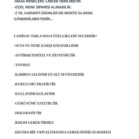
-MASA RENKLERI: LINKDE VERILMIŞTIR.
-ÖZEL RENK SIPARIŞI ALINABILIR.
-2 YIL GARANTI ÜRÜNLER DE-MONTE OLARAK
GÖNDERILMEKTEDIR...
LAMINAT TABLA MASA ÖZELLIKLERI NELERDIR?
-SUYA VE NEME KARŞI DAYANIKLIDIR
-ANTIBAKTERIYEL VE HIJYENIKTIR
-YANMAZ
-KARBON SALINIMI EN ALT SEVIYEDEDIR
-KURULUMU PRATIKTIR
-KULLANIMI KOLAYDIR
-GÖRÜNÜMÜ ESTETIKTIR
-DEKORATIFTIR
-BAKIM GEREKTIRMEZ
-EKSTRA BIR YAPI ELEMANINA GEREKSINIMI OLMAMASI