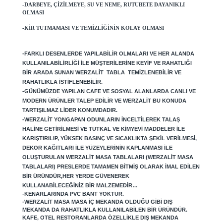
-DARBEYE, ÇIZILMEYE, SU VE NEME, RUTUBETE DAYANIKLI
OLMASI
-KIR TUTMAMASI VE TEMIZLIĞININ KOLAY OLMASI
-FARKLI DESENLERDE YAPILABILIR OLMALARI VE HER ALANDA
KULLANILABILIRLIĞI ILE MÜŞTERILERINE KEYIF VE RAHATLIĞI
BIR ARADA SUNAN WERZALIT TABLA TEMIZLENEBILIR VE
RAHATLIKLA ISTIFLENEBILIR.
-GÜNÜMÜZDE YAPILAN CAFE VE SOSYAL ALANLARDA CANLI VE
MODERN ÜRÜNLER TALEP EDILIR VE WERZALIT BU KONUDA
TARTIŞILMAZ LIDER KONUMDADIR.
-WERZALIT YONGAPAN ODUNLARIN INCELTILEREK TALAŞ
HALINE GETIRILMESI VE TUTKAL VE KIMYEVI MADDELER ILE
KARIŞTIRILIP, YÜKSEK BASINÇ VE SICAKLIKTA ŞEKIL VERILMESI,
DEKOR KAĞITLARI ILE YÜZEYLERININ KAPLANMASI ILE
OLUŞTURULAN WERZALIT MASA TABLALARI (WERZALIT MASA
TABLALARI) PRESLERDE TAMAMEN BITMIŞ OLARAK IMAL EDILEN
BIR ÜRÜNDÜR,
HER YERDE GÜVENEREK
KULLANABILECEĞINIZ BIR MALZEMEDIR…
-KENARLARINDA PVC BANT YOKTUR.
-WERZALIT MASA MASA IÇ MEKANDA OLDUĞU GIBI DIŞ
MEKANDA DA RAHATLIKLA KULLANILABILEN BIR ÜRÜNDÜR.
KAFE, OTEL RESTORANLARDA ÖZELLIKLE DIŞ MEKANDA