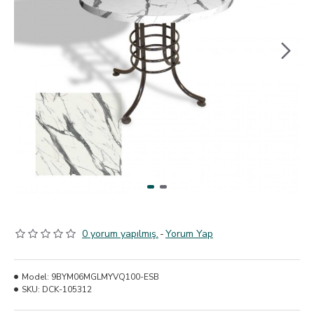
0 yorum yapılmış.
-
Yorum Yap
Model:
9BYM06MGLMYVQ100-ESB
SKU:
DCK-105312