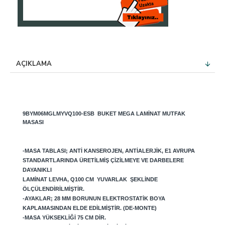
AÇIKLAMA
9BYM06MGLMYVQ100-ESB
BUKET MEGA LAMINAT MUTFAK
MASASI
-MASA TABLASI; ANTI KANSEROJEN, ANTIALERJIK, E1 AVRUPA
STANDARTLARINDA ÜRETILMIŞ ÇIZILMEYE VE DARBELERE
DAYANIKLI
LAMINAT LEVHA, Q100 CM YUVARLAK ŞEKLINDE
ÖLÇÜLENDIRILMIŞTIR.
-AYAKLAR; 28 MM BORUNUN ELEKTROSTATIK BOYA
KAPLAMASINDAN ELDE EDILMIŞTIR. (DE-MONTE)
-MASA YÜKSEKLIĞI 75 CM DIR.