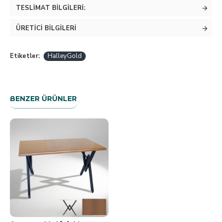
TESLIMAT BILGILERI:
ÜRETICI BILGILERI
Etiketler:
HalleyGold
BENZER ÜRÜNLER