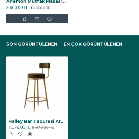
Anemon Mutfak Masası 80x140 (Werzalit, Wermodin ve Allzalit Tabla) - Koyu Ahşap
9.600,00TL
12.000,00TL
SON GÖRÜNTÜLENEN
EN ÇOK GÖRÜNTÜLENEN
Halley Bar Taburesi Arkalıklı - Gold ESB - Koyukahve Kadife
7.176,00TL
8.970,00TL