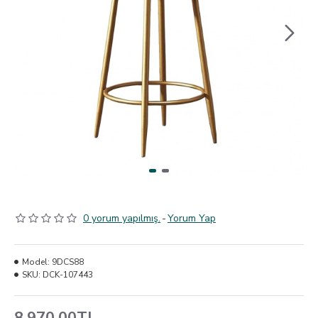
0 yorum yapılmış.
-
Yorum Yap
Model:
9DCS88
SKU:
DCK-107443