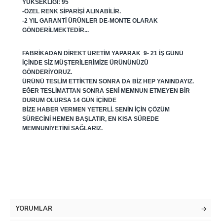
YÜKSEKLIĞI: 95
-ÖZEL RENK SIPARIŞI ALINABILIR.
-2 YIL GARANTI ÜRÜNLER DE-MONTE OLARAK
GÖNDERILMEKTEDIR...
FABRIKADAN DIREKT ÜRETIM YAPARAK 9- 21 IŞ GÜNÜ
IÇINDE SIZ MÜŞTERILERIMIZE ÜRÜNÜNÜZÜ
GÖNDERIYORUZ.
ÜRÜNÜ TESLIM ETTIKTEN SONRA DA BIZ HEP YANINDAYIZ.
EĞER TESLIMATTAN SONRA SENI MEMNUN ETMEYEN BIR
DURUM OLURSA 14 GÜN IÇINDE
BIZE HABER VERMEN YETERLI. SENIN IÇIN ÇÖZÜM
SÜRECINI HEMEN BAŞLATIR, EN KISA SÜREDE
MEMNUNIYETINI SAĞLARIZ.
YORUMLAR