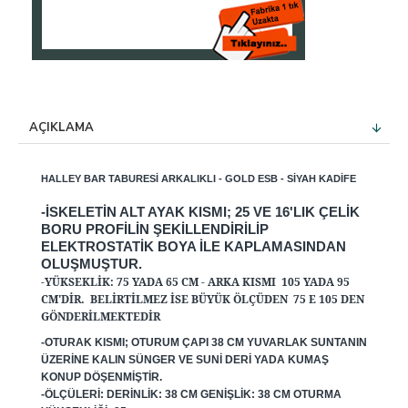
AÇIKLAMA
HALLEY BAR TABURESI ARKALIKLI - GOLD ESB - SIYAH KADIFE
-İSKELETIN ALT AYAK KISMI; 25 VE 16'LIK ÇELIK
BORU PROFILIN ŞEKILLENDIRILIP
ELEKTROSTATIK BOYA ILE KAPLAMASINDAN
OLUŞMUŞTUR.
-YÜKSEKLIK: 75 YADA 65 CM - ARKA KISMI 105 YADA 95
CM'DIR. BELIRTILMEZ ISE BÜYÜK ÖLÇÜDEN 75 E 105 DEN
GÖNDERILMEKTEDIR
-OTURAK KISMI; OTURUM ÇAPI 38 CM YUVARLAK SUNTANIN
ÜZERINE KALIN SÜNGER VE SUNI DERI YADA KUMAŞ
KONUP DÖŞENMIŞTIR.
-ÖLÇÜLERI: DERINLIK: 38 CM GENIŞLIK: 38 CM OTURMA