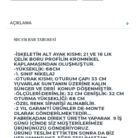
AÇIKLAMA
9DCS56 BAR TABURESI
-İSKELETIN ALT AYAK KISMI; 21 VE 16 LIK
ÇELIK BORU PROFILIN KROMNIKEL
KAPLAMASINDAN OLUŞMUŞTUR.
-YÜKSEKLIK: 68CM
-1. SINIF NIKELAJ
-OTURAK KISMI; OTURUM ÇAPI 33 CM
YUVARLAK SUNTANIN ÜZERINE KALIN
SÜNGER VE DERI KONUP DÖŞENMIŞTIR.
-ÖLÇÜLERI:DERINLIK: 32 CM GENIŞLIK: 32 CM
OTURMA YÜKSEKLIĞI: 68 CM
-ÖZEL RENK SIPARIŞI ALINABILIR.
-2 YIL GARANTI ÜRÜNLER DE-MONTE
OLARAK GÖNDERILMEKTEDIR...
FABRIKADAN DIREKT ÜRETIM YAPARAK 9 IŞ
GÜNÜ IÇINDE SIZ MÜŞTERILERIMIZE
ÜRÜNÜNÜZÜ GÖNDERIYORUZ.
ÜRÜNÜ TESLIM ETTIKTEN SONRA DA BIZ
HEP YANINDAYIZ. EĞER TESLIMATTAN