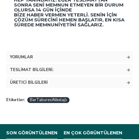
SONRA SENI MEMNUN ETMEYEN BIR DURUM
OLURSA 14 GÜN IÇINDE
BIZE HABER VERMEN YETERLI. SENIN IÇIN
ÇÖZÜM SÜRECINI HEMEN BAŞLATIR, EN KISA
SÜREDE MEMNUNIYETINI SAĞLARIZ.
YORUMLAR
TESLIMAT BILGILERI:
ÜRETICI BILGILERI
Etiketler:
BarTaburesiNikelajlı
SON GÖRÜNTÜLENEN
EN ÇOK GÖRÜNTÜLENEN