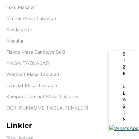
Lüks Masalar
Mutfak Masa Takımları
Sandalyeler
Masalar
Fiskos Masa Sandalye Seti
B
İ
MASA TABLALARI
Z
E
Werzalit Masa Tablaları
Laminat Masa Tablaları
U
L
Kompakt Laminat Masa Tablaları
A
Ş
DERİ KUMAŞ VE TABLA RENKLERİ
I
N
Linkler
Site Haritası