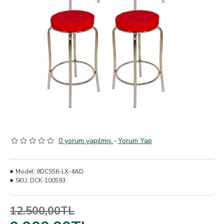
0 yorum yapılmış.
-
Yorum Yap
Model:
9DCS56-LX-4AD
SKU:
DCK-100593
12.500,00TL