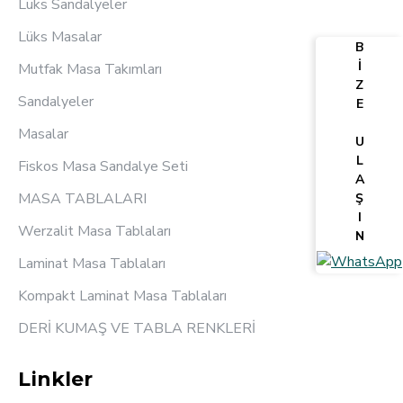
Lüks Sandalyeler
Lüks Masalar
B
İ
Mutfak Masa Takımları
Z
Sandalyeler
E
Masalar
U
L
Fiskos Masa Sandalye Seti
A
MASA TABLALARI
Ş
I
Werzalit Masa Tablaları
N
Laminat Masa Tablaları
Kompakt Laminat Masa Tablaları
DERİ KUMAŞ VE TABLA RENKLERİ
Linkler