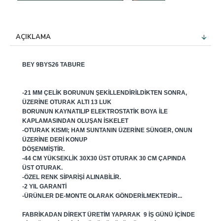
AÇIKLAMA
BEY 9BYS26 TABURE
-21 MM ÇELIK BORUNUN ŞEKILLENDIRILDIKTEN SONRA,
ÜZERINE OTURAK ALTI 13 LUK
BORUNUN KAYNATILIP ELEKTROSTATIK BOYA ILE
KAPLAMASINDAN OLUŞAN ISKELET
-OTURAK KISMI; HAM SUNTANIN ÜZERINE SÜNGER, ONUN
ÜZERINE DERI KONUP
DÖŞENMIŞTIR.
-44 CM YÜKSEKLIK 30X30 ÜST OTURAK 30 CM ÇAPINDA
ÜST OTURAK.
-ÖZEL RENK SIPARIŞI ALINABILIR.
-2 YIL GARANTI
-ÜRÜNLER DE-MONTE OLARAK GÖNDERILMEKTEDIR...
FABRIKADAN DIREKT ÜRETIM YAPARAK 9 IŞ GÜNÜ IÇINDE