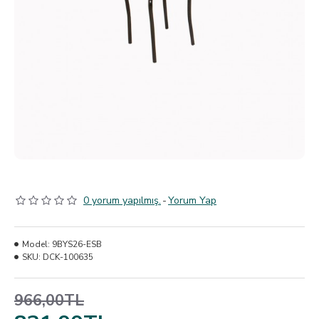
0 yorum yapılmış.
-
Yorum Yap
Model:
9BYS26-ESB
SKU:
DCK-100635
966,00TL