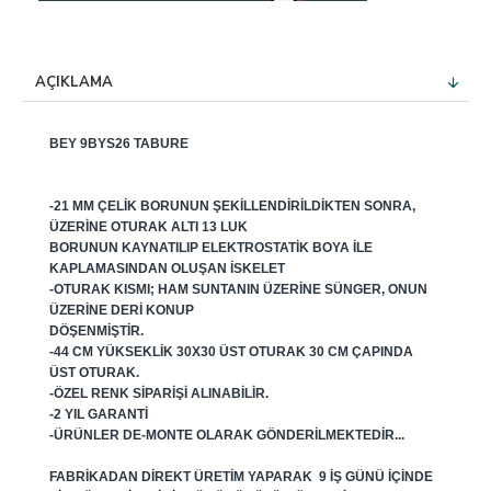
AÇIKLAMA
BEY 9BYS26 TABURE
-21 MM ÇELIK BORUNUN ŞEKILLENDIRILDIKTEN SONRA,
ÜZERINE OTURAK ALTI 13 LUK
BORUNUN KAYNATILIP ELEKTROSTATIK BOYA ILE
KAPLAMASINDAN OLUŞAN ISKELET
-OTURAK KISMI; HAM SUNTANIN ÜZERINE SÜNGER, ONUN
ÜZERINE DERI KONUP
DÖŞENMIŞTIR.
-44 CM YÜKSEKLIK 30X30 ÜST OTURAK 30 CM ÇAPINDA
ÜST OTURAK.
-ÖZEL RENK SIPARIŞI ALINABILIR.
-2 YIL GARANTI
-ÜRÜNLER DE-MONTE OLARAK GÖNDERILMEKTEDIR...
FABRIKADAN DIREKT ÜRETIM YAPARAK 9 IŞ GÜNÜ IÇINDE