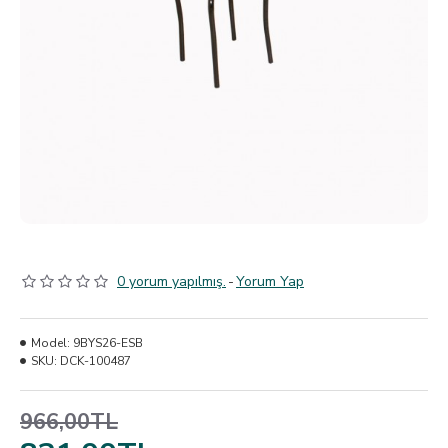
0 yorum yapılmış.
-
Yorum Yap
Model:
9BYS26-ESB
SKU:
DCK-100487
966,00TL