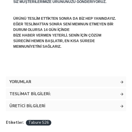
SIZ MÜŞTERILERIMIZE ÜRÜNÜNÜZÜ GÖNDERIYORUZ.
ÜRÜNÜ TESLIM ETTIKTEN SONRA DA BIZ HEP YANINDAYIZ.
EĞER TESLIMATTAN SONRA SENI MEMNUN ETMEYEN BIR
DURUM OLURSA 14 GÜN IÇINDE
BIZE HABER VERMEN YETERLI. SENIN IÇIN ÇÖZÜM
SÜRECINI HEMEN BAŞLATIR, EN KISA SÜREDE
MEMNUNIYETINI SAĞLARIZ.
YORUMLAR
TESLIMAT BILGILERI:
ÜRETICI BILGILERI
Etiketler:
Tabure S26