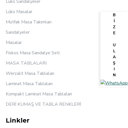
Lüks Sandalyeler
Lüks Masalar
B
İ
Mutfak Masa Takımları
Z
Sandalyeler
E
Masalar
U
L
Fiskos Masa Sandalye Seti
A
MASA TABLALARI
Ş
I
Werzalit Masa Tablaları
N
Laminat Masa Tablaları
Kompakt Laminat Masa Tablaları
DERİ KUMAŞ VE TABLA RENKLERİ
Linkler