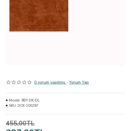
0 yorum yapılmış.
-
Yorum Yap
Model:
9BY-DK-DL
SKU:
DCK-100297
455,00TL