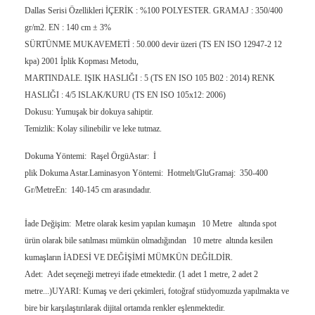
Dallas Serisi Özellikleri İÇERİK : %100 POLYESTER. GRAMAJ : 350/400
gr/m2. EN : 140 cm ± 3%
SÜRTÜNME MUKAVEMETİ : 50.000 devir üzeri (TS EN ISO 12947-2 12
kpa) 2001 İplik Kopması Metodu,
MARTINDALE. IŞIK HASLIĞI : 5 (TS EN ISO 105 B02 : 2014) RENK
HASLIĞI : 4/5 ISLAK/KURU (TS EN ISO 105x12: 2006)
Dokusu: Yumuşak bir dokuya sahiptir.
Temizlik: Kolay silinebilir ve leke tutm
az.
Dokuma Yöntemi: Raşel ÖrgüAstar: İ
plik Dokuma Astar.Laminasyon Yöntemi: Hotmelt/GluGramaj: 350-400
Gr/MetreEn: 140-145 cm arasındadır.
İade Değişim: Metre olarak kesim yapılan kumaşın 10 Metre altında spot
ürün olarak bile satılması mümkün olmadığından 10 metre altında kesilen
kumaşların İADESİ VE DEĞİŞİMİ MÜMKÜN DEĞİLDİR.
Adet: Adet seçeneği metreyi ifade etmektedir. (1 adet 1 metre, 2 adet 2
metre...)UYARI: Kumaş ve deri çekimleri, fotoğraf stüdyomuzda yapılmakta ve
bire bir karşılaştırılarak dijital ortamda renkler eşlenmektedir.