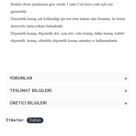
Renkler ekran ayarlarınıza göre yinede 1 yada 2 ton koyu yada açık size
görünebilir.
Döşemelik kumaş çok kullanıldığı için test etme imkanı olan firmamiz, bu ürünü
deneyerek satma imkanı bulmaktadır.
Döşemelik kumaş, döşemelik deri, suni deri, soho kumaş, dallas kumaş, kaliteli
döşemelik kumaş, silinebilir döşemelik kumaş satmakta ve kullanmaktadır.
YORUMLAR
TESLIMAT BILGILERI:
ÜRETICI BILGILERI
Etiketler:
Dallas