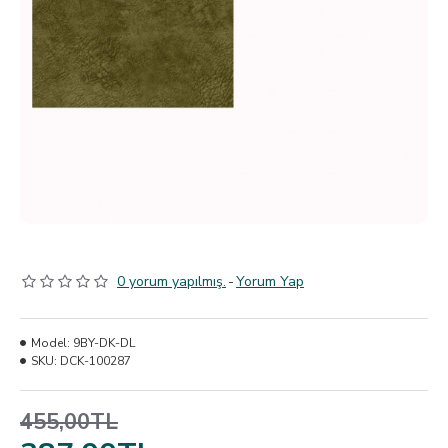
0 yorum yapılmış.
-
Yorum Yap
Model:
9BY-DK-DL
SKU:
DCK-100287
455,00TL