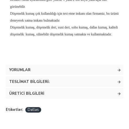
görünebilir.
Döşemelik kumaş çok kullanıldığı için test etme imkanı olan firmamiz, bu ürünü
deneyerek satma imkanı bulmaktadır.
Döşemelik kumaş, döşemelik deri, suni deri, soho kumaş, dallas kumaş, kaliteli
döşemelik kumaş, silinebilir döşemelik kumaş satmakta ve kullanmaktadır.
YORUMLAR
TESLIMAT BILGILERI:
ÜRETICI BILGILERI
Etiketler:
Dallas