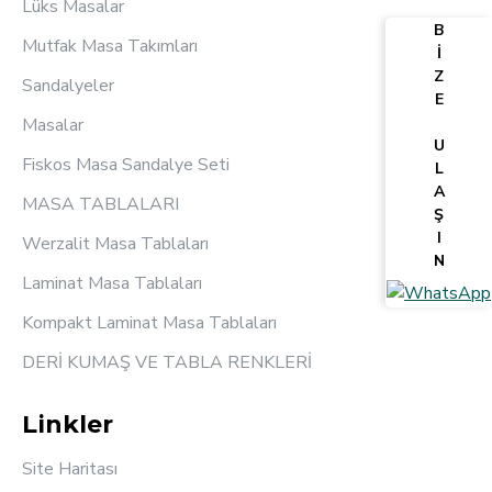
Lüks Masalar
B
Mutfak Masa Takımları
İ
Z
Sandalyeler
E
Masalar
U
Fiskos Masa Sandalye Seti
L
A
MASA TABLALARI
Ş
I
Werzalit Masa Tablaları
N
Laminat Masa Tablaları
Kompakt Laminat Masa Tablaları
DERİ KUMAŞ VE TABLA RENKLERİ
Linkler
Site Haritası