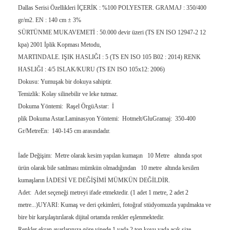
Dallas Serisi Özellikleri İÇERİK : %100 POLYESTER. GRAMAJ : 350/400
gr/m2. EN : 140 cm ± 3%
SÜRTÜNME MUKAVEMETİ : 50.000 devir üzeri (TS EN ISO 12947-2 12
kpa) 2001 İplik Kopması Metodu,
MARTINDALE. IŞIK HASLIĞI : 5 (TS EN ISO 105 B02 : 2014) RENK
HASLIĞI : 4/5 ISLAK/KURU (TS EN ISO 105x12: 2006)
Dokusu: Yumuşak bir dokuya sahiptir.
Temizlik: Kolay silinebilir ve leke tutmaz.
Dokuma Yöntemi: Raşel ÖrgüAstar: İ
plik Dokuma Astar.Laminasyon Yöntemi: Hotmelt/GluGramaj: 350-400
Gr/MetreEn: 140-145 cm arasındadır.
İade Değişim: Metre olarak kesim yapılan kumaşın 10 Metre altında spot
ürün olarak bile satılması mümkün olmadığından 10 metre altında kesilen
kumaşların İADESİ VE DEĞİŞİMİ MÜMKÜN DEĞİLDİR.
Adet: Adet seçeneği metreyi ifade etmektedir. (1 adet 1 metre, 2 adet 2
metre...)UYARI: Kumaş ve deri çekimleri, fotoğraf stüdyomuzda yapılmakta ve
bire bir karşılaştırılarak dijital ortamda renkler eşlenmektedir.
Renkler ekran ayarlarınıza göre yinede 1 yada 2 ton koyu yada açık size