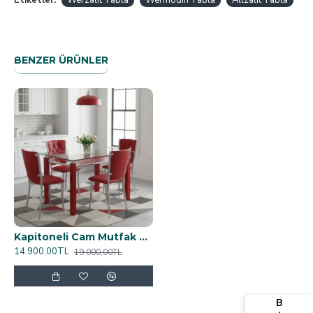
Etiketler:
Werzalit Tabla
Wermodin Tabla
Allzalit Tabla
BENZER ÜRÜNLER
Kapitoneli Cam Mutfak Masa Takımı (Deri) - Kırmızı
14.900,00TL
19.000,00TL
B