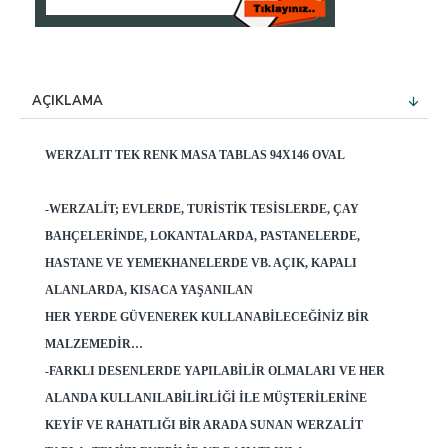
AÇIKLAMA
WERZALIT TEK RENK MASA TABLAS 94X146 OVAL
-WERZALIT; EVLERDE, TURISTIK TESISLERDE, ÇAY
BAHÇELERINDE, LOKANTALARDA, PASTANELERDE,
HASTANE VE YEMEKHANELERDE VB. AÇIK, KAPALI
ALANLARDA, KISACA YAŞANILAN
HER YERDE GÜVENEREK KULLANABILECEĞINIZ BIR
MALZEMEDIR…
-FARKLI DESENLERDE YAPILABILIR OLMALARI VE HER
ALANDA KULLANILABILIRLIĞI ILE MÜŞTERILERINE
KEYIF VE RAHATLIĞI BIR ARADA SUNAN WERZALIT