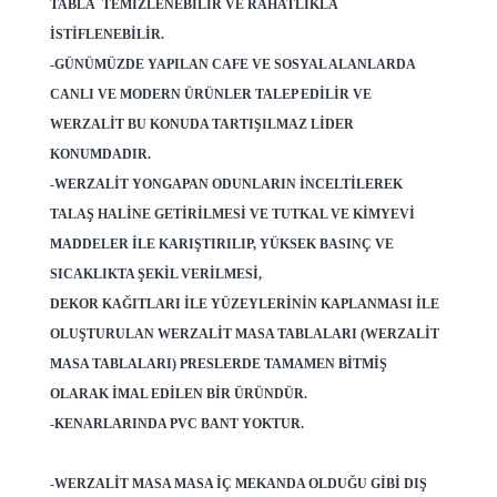
TABLA TEMIZLENEBILIR VE RAHATLIKLA
ISTIFLENEBILIR.
-GÜNÜMÜZDE YAPILAN CAFE VE SOSYAL ALANLARDA
CANLI VE MODERN ÜRÜNLER TALEP EDILIR VE
WERZALIT BU KONUDA TARTIŞILMAZ LIDER
KONUMDADIR.
-WERZALIT YONGAPAN ODUNLARIN INCELTILEREK
TALAŞ HALINE GETIRILMESI VE TUTKAL VE KIMYEVI
MADDELER ILE KARIŞTIRILIP, YÜKSEK BASINÇ VE
SICAKLIKTA ŞEKIL VERILMESI,
DEKOR KAĞITLARI ILE YÜZEYLERININ KAPLANMASI ILE
OLUŞTURULAN WERZALIT MASA TABLALARI (WERZALIT
MASA TABLALARI) PRESLERDE TAMAMEN BITMIŞ
OLARAK IMAL EDILEN BIR ÜRÜNDÜR.
-KENARLARINDA PVC BANT YOKTUR.
-WERZALIT MASA MASA IÇ MEKANDA OLDUĞU GIBI DIŞ