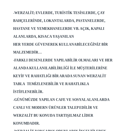
-WERZALIT; EVLERDE, TURISTIK TESISLERDE, ÇAY
BAHÇELERINDE, LOKANTALARDA, PASTANELERDE,
HASTANE VE YEMEKHANELERDE VB. AÇIK, KAPALI
ALANLARDA, KISACA YAŞANILAN
HER YERDE GÜVENEREK KULLANABILECEĞINIZ BIR
MALZEMEDIR…
-FARKLI DESENLERDE YAPILABILIR OLMALARI VE HER
ALANDA KULLANILABILIRLIĞI ILE MÜŞTERILERINE
KEYIF VE RAHATLIĞI BIR ARADA SUNAN WERZALIT
TABLA TEMIZLENEBILIR VE RAHATLIKLA
ISTIFLENEBILIR.
-GÜNÜMÜZDE YAPILAN CAFE VE SOSYAL ALANLARDA
CANLI VE MODERN ÜRÜNLER TALEP EDILIR VE
WERZALIT BU KONUDA TARTIŞILMAZ LIDER
KONUMDADIR.