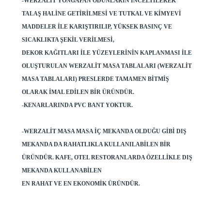
-WERZALIT YONGAPAN ODUNLARIN INCELTILEREK
TALAŞ HALINE GETIRILMESI VE TUTKAL VE KIMYEVI
MADDELER ILE KARIŞTIRILIP, YÜKSEK BASINÇ VE
SICAKLIKTA ŞEKIL VERILMESI,
DEKOR KAĞITLARI ILE YÜZEYLERININ KAPLANMASI ILE
OLUŞTURULAN WERZALIT MASA TABLALARI (WERZALIT
MASA TABLALARI) PRESLERDE TAMAMEN BITMIŞ
OLARAK IMAL EDILEN BIR ÜRÜNDÜR.
-KENARLARINDA PVC BANT YOKTUR.
-WERZALIT MASA MASA IÇ MEKANDA OLDUĞU GIBI DIŞ
MEKANDA DA RAHATLIKLA KULLANILABILEN BIR
ÜRÜNDÜR. KAFE, OTEL RESTORANLARDA ÖZELLIKLE DIŞ
MEKANDA KULLANABILEN
EN RAHAT VE EN EKONOMIK ÜRÜNDÜR.