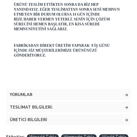
ÜRÜNÜ TESLIM ETTIKTEN SONRA DA BIZ HEP
YANINDAYIZ. EĞER TESLIMATTAN SONRA SENI MEMNUN
ETMEYEN BIR DURUM OLURSA 14 GÜN IÇINDE
BIZE HABER VERMEN YETERLI. SENIN IÇIN ÇÖZÜM
SÜRECINI HEMEN BAŞLATIR, EN KISA SÜREDE
MEMNUNIYETINI SAĞLARIZ.
FABRIKADAN DIREKT ÜRETIM YAPARAK 9 IŞ GÜNÜ
IÇINDE SIZ MÜŞTERILERIMIZE ÜRÜNÜNÜZÜ
GÖNDERIYORUZ.
YORUMLAR
TESLIMAT BILGILERI:
ÜRETICI BILGILERI