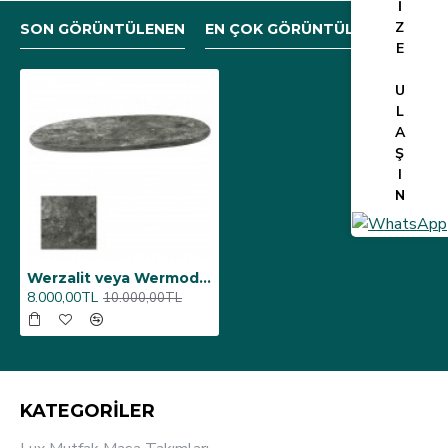
İ
Z
SON GÖRÜNTÜLENEN
EN ÇOK GÖRÜNTÜLENEN
E
U
L
A
Ş
I
N
Werzalit veya Wermodin Masa Tablası Oval 94x146 - Lucca
8.000,00TL
10.000,00TL
KATEGORİLER