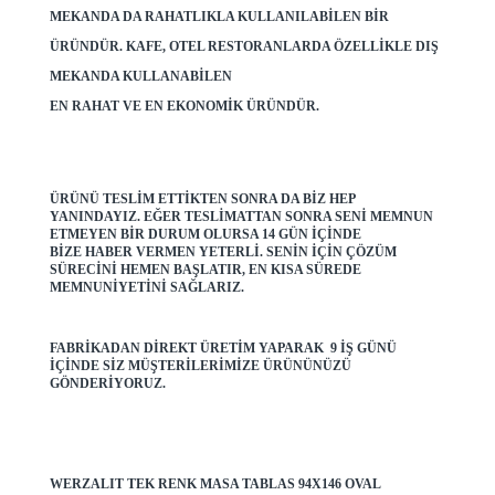
MEKANDA DA RAHATLIKLA KULLANILABILEN BIR
ÜRÜNDÜR. KAFE, OTEL RESTORANLARDA ÖZELLIKLE DIŞ
MEKANDA KULLANABILEN
EN RAHAT VE EN EKONOMIK ÜRÜNDÜR.
ÜRÜNÜ TESLIM ETTIKTEN SONRA DA BIZ HEP
YANINDAYIZ. EĞER TESLIMATTAN SONRA SENI MEMNUN
ETMEYEN BIR DURUM OLURSA 14 GÜN IÇINDE
BIZE HABER VERMEN YETERLI. SENIN IÇIN ÇÖZÜM
SÜRECINI HEMEN BAŞLATIR, EN KISA SÜREDE
MEMNUNIYETINI SAĞLARIZ.
FABRIKADAN DIREKT ÜRETIM YAPARAK 9 IŞ GÜNÜ
IÇINDE SIZ MÜŞTERILERIMIZE ÜRÜNÜNÜZÜ
GÖNDERIYORUZ.
WERZALIT TEK RENK MASA TABLAS 94X146 OVAL