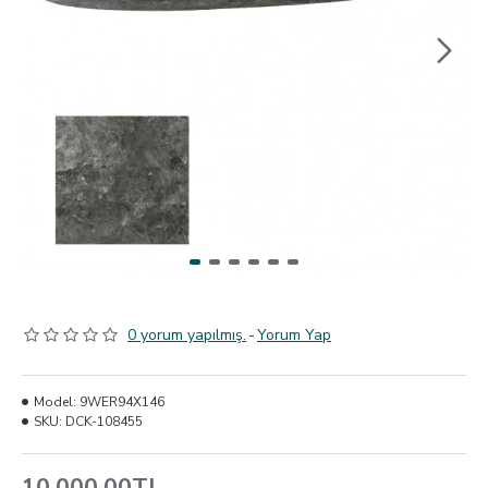
0 yorum yapılmış.
-
Yorum Yap
Model:
9WER94X146
SKU:
DCK-108455