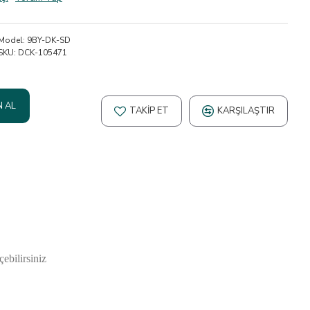
Model:
9BY-DK-SD
SKU:
DCK-105471
N AL
TAKIP ET
KARŞILAŞTIR
çebilirsiniz