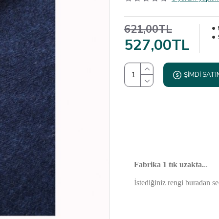
621,00TL
527,00TL
ŞIMDI SATI
Fabrika 1 tık uzakta.
..
İstediğiniz rengi buradan se