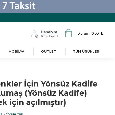
Hesabım
0 ürün - 0,00TL
Giriş / Kayıt ol
MOBILYA
OUTLET
TÜM ÜRÜNLER
enkler İçin Yönsüz Kadife
umaş (Yönsüz Kadife)
 için açılmıştır)
ş.
-
Yorum Yap