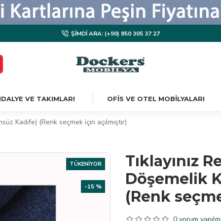
ŞIMDI ARA: (+90) 850 305 37 27
DALYE VE TAKIMLARI
OFIS VE OTEL MOBILYALARI
süz Kadife) (Renk seçmek için açılmıştır)
Tıklayınız R
TÜKENIYOR
Döşemelik K
-15 %
(Renk seçmek
0 yorum yapılmı