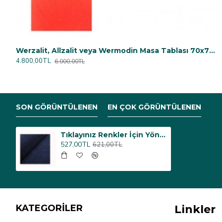
Werzalit, Allzalit veya Wermodin Masa Tablası 70x70 - Kırmızı
4.800,00TL
6.000,00TL
SON GÖRÜNTÜLENEN
EN ÇOK GÖRÜNTÜLENEN
Tıklayınız Renkler İçin Yönsüz Kadife Döşemelik Kumaş (Yönsüz Kadife) (Renk seçmek için açılmıştır)
527,00TL
621,00TL
KATEGORİLER
Linkler