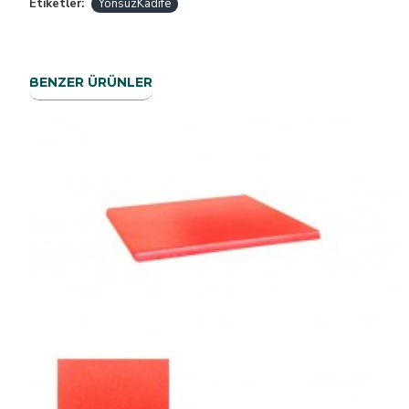
Etiketler:
YönsüzKadife
BENZER ÜRÜNLER