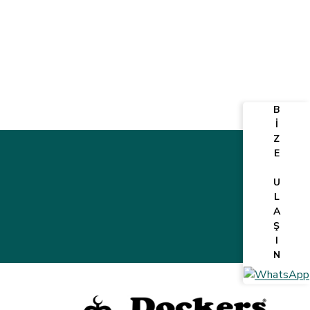
B
İ
Z
E
U
L
A
Ş
I
N