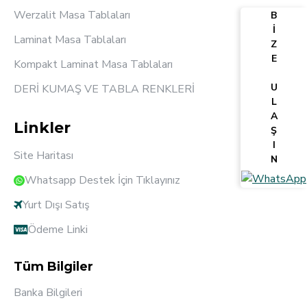
Werzalit Masa Tablaları
B
İ
Laminat Masa Tablaları
Z
E
Kompakt Laminat Masa Tablaları
U
DERİ KUMAŞ VE TABLA RENKLERİ
L
A
Linkler
Ş
I
Site Haritası
N
Whatsapp Destek İçin Tıklayınız
Yurt Dışı Satış
Ödeme Linki
Tüm Bilgiler
Banka Bilgileri