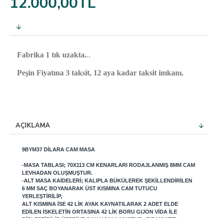
12.000,00TL
Fabrika 1 tık uzakta.
..
Peşin Fiyatına 3 taksit, 12 aya kadar taksit imkanı.
AÇIKLAMA
9BYM37 DILARA CAM MASA
-MASA TABLASI; 70X113 CM KENARLARI RODAJLANMIŞ 8MM CAM
LEVHADAN OLUŞMUŞTUR.
-ALT MASA KAIDELERI; KALIPLA BÜKÜLEREK ŞEKILLENDIRILEN
6 MM SAÇ BOYANARAK ÜST KISMINA CAM TUTUCU
YERLEŞTIRILIP,
ALT KISMINA ISE 42 LIK AYAK KAYNATILARAK 2 ADET ELDE
EDILEN ISKELETIN ORTASINA 42 LIK BORU GIJON VIDA ILE