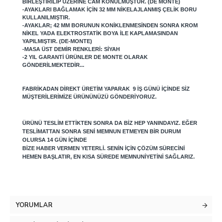
BIRLEŞTIRILIP ÜZERINE CAM KONULMUŞTUR. (DE MONTE)
-AYAKLARI BAĞLAMAK IÇIN 32 MM NIKELAJLANMIŞ ÇELIK BORU
KULLANILMIŞTIR.
-AYAKLAR; 42 MM BORUNUN KONIKLENMESINDEN SONRA KROM
NIKEL YADA ELEKTROSTATIK BOYA ILE KAPLAMASINDAN
YAPILMIŞTIR. (DE-MONTE)
-MASA ÜST DEMIR RENKLERI: SIYAH
-2 YIL GARANTI ÜRÜNLER DE MONTE OLARAK
GÖNDERILMEKTEDIR...
FABRIKADAN DIREKT ÜRETIM YAPARAK 9 IŞ GÜNÜ IÇINDE SIZ
MÜŞTERILERIMIZE ÜRÜNÜNÜZÜ GÖNDERIYORUZ.
ÜRÜNÜ TESLIM ETTIKTEN SONRA DA BIZ HEP YANINDAYIZ. EĞER
TESLIMATTAN SONRA SENI MEMNUN ETMEYEN BIR DURUM
OLURSA 14 GÜN IÇINDE
BIZE HABER VERMEN YETERLI. SENIN IÇIN ÇÖZÜM SÜRECINI
HEMEN BAŞLATIR, EN KISA SÜREDE MEMNUNIYETINI SAĞLARIZ.
YORUMLAR