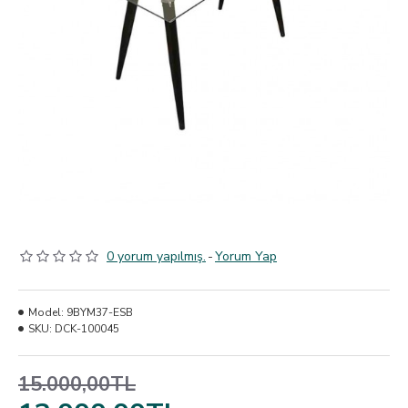
0 yorum yapılmış.
-
Yorum Yap
Model:
9BYM37-ESB
SKU:
DCK-100045
15.000,00TL