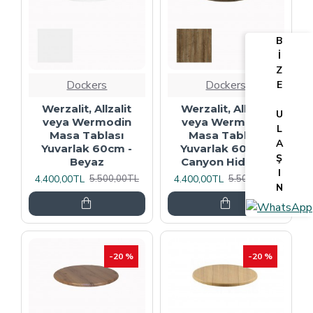
B
İ
Z
Dockers
Dockers
E
Werzalit, Allzalit
Werzalit, Allzalit
U
veya Wermodin
veya Wermodin
L
Masa Tablası
Masa Tablası
A
Yuvarlak 60cm -
Yuvarlak 60cm -
Ş
Beyaz
Canyon Hidalgo
I
4.400,00TL
4.400,00TL
5.500,00TL
5.500,00TL
N
-20 %
-20 %