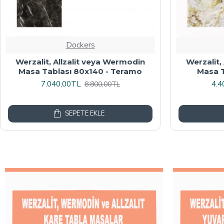
Dockers
Werzalit veya Wermodin Masa
Wermodin
Tablası Oval 94x146 - Indiana Wood
8.000,00TL
4.8
10.000,00TL
SEPETE EKLE