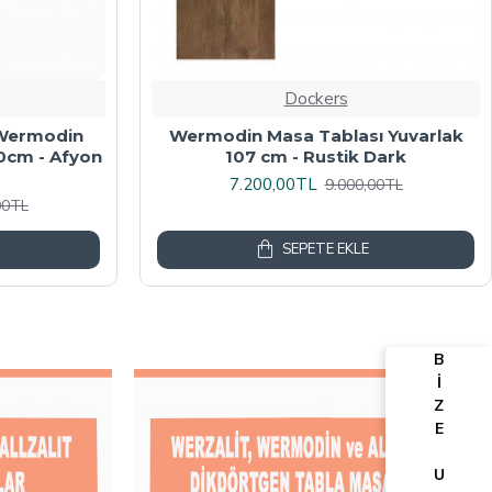
Dockers
algalı Kare
Werzalit, Allzalit veya Wermodin
y Mermer
Masa Tablası 70X120 - Afyon Mermer
6.080,00TL
00TL
7.600,00TL
SEPETE EKLE
B
İ
Z
E
U