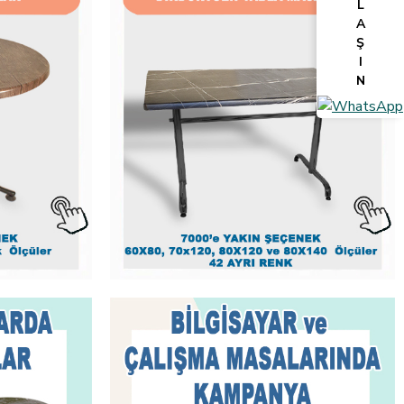
L
A
Ş
I
N