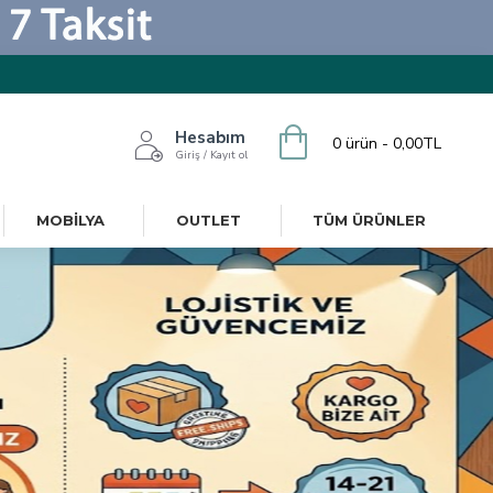
Hesabım
0 ürün - 0,00TL
Giriş / Kayıt ol
MOBILYA
OUTLET
TÜM ÜRÜNLER