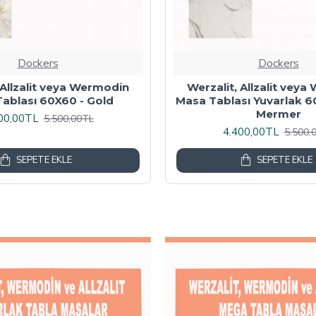
Dockers
Dockers
 Masa Tablası 80X60 -
Wermodin Masa Tablası D
Akçaağaç
67x67 cm - Karacabe
00,00TL
4.800,00TL
6.000,00TL
6.000,
SEPETE EKLE
SEPETE EKLE