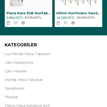
6 Adet)
Üst Üste Konan Hilton Konferans Sandalye - (4 Adet)
Porselen Masa Tablası 80X160
12.000,00TL
26.350,00TL
15.000,00TL
31.000,00TL
KATEGORİLER
Lux Mutfak Masa Takımları
Lüks Sandalyeler
Lüks Masalar
Mutfak Masa Takımları
Sandalyeler
Masalar
Fiskos Masa Sandalye Seti