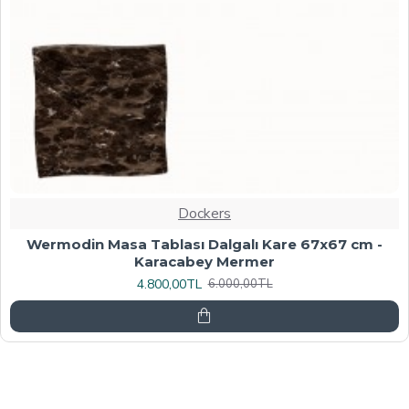
Dockers
Werzalit, Allzalit veya Wermodin Masa Tablası
70X120 - Afyon Mermer
6.080,00TL
7.600,00TL