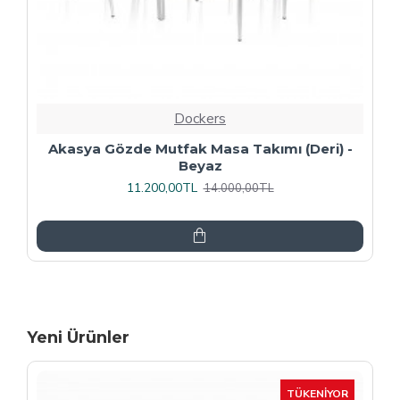
Dockers
Premıum - Gözde Mutfak Masa Takımı -
Füme
13.600,00TL
17.000,00TL
Yeni Ürünler
-15 %