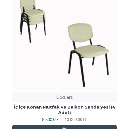
-20 %
Dockers
4
Kapitoneli Sandalye (Deri) (4 Adet) - Yeşil
9.600,00TL
12.000,00TL