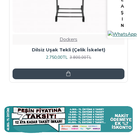
A
Ş
I
N
Dockers
Tv Lcd Standı 5484
3.375,00TL
4.500,00TL