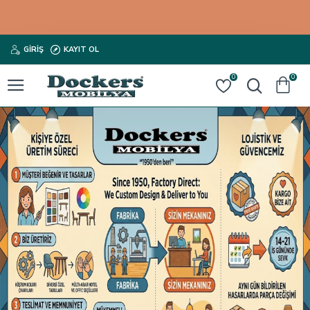
GIRIŞ
KAYIT OL
0
0