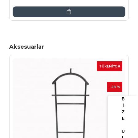
6.864,00TL
8.075,00TL
Aksesuarlar
TÜKENIYOR
-25 %
B
İ
Z
E
U
L