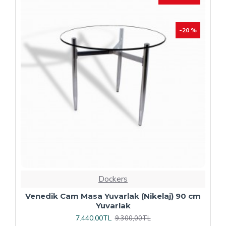
Dockers
Plaza Kare ESB Mutfak Masası (Werzalit,
Allzalit veya Wermodin Tablalı 80X80) -
Afyon Mermer