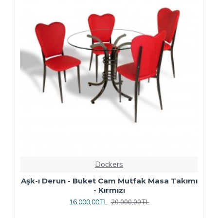
Dockers
ı
Çipa Döküm Ayak - Play Polipropilen Masa
Takımı - 70x120 (Werzalit, Wermodin veya
Allzalit Tabla) - Afyon Mermer-Antrasit
16.800,00TL
21.000,00TL