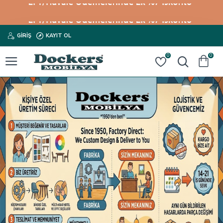
GIRIŞ
KAYIT OL
0
0