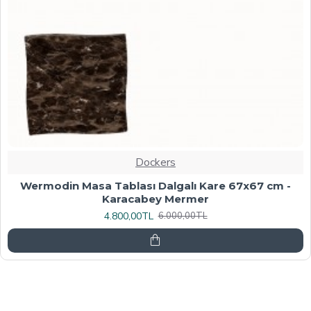
Dockers
Werzalit, Allzalit veya Wermodin Masa Tablası
70X120 - Afyon Mermer
6.080,00TL
7.600,00TL