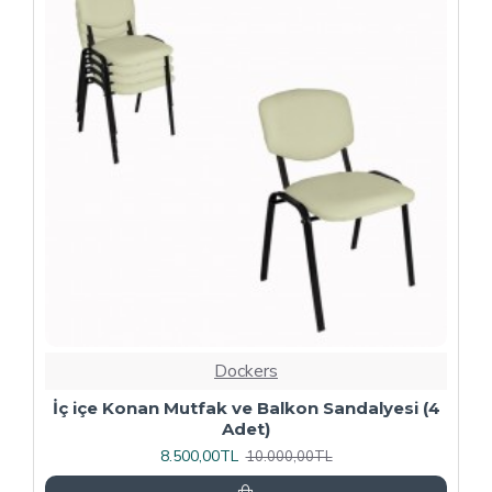
-20 %
Dockers
4
Kapitoneli Sandalye (Deri) (4 Adet) - Yeşil
9.600,00TL
12.000,00TL