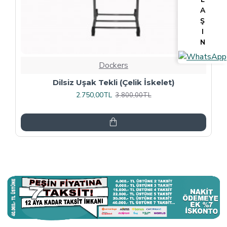
A
Ş
I
N
Dockers
Tv Lcd Standı 5484
3.375,00TL
4.500,00TL