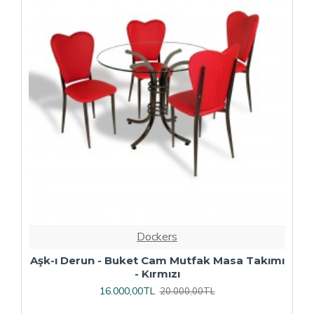
Dockers
ı
Çipa Döküm Ayak - Play Polipropilen Masa
Takımı - 70x120 (Werzalit, Wermodin veya
Allzalit Tabla) - Afyon Mermer-Antrasit
16.800,00TL
21.000,00TL