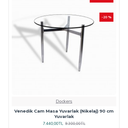
Dockers
Plaza Kare ESB Mutfak Masası (Werzalit,
Allzalit veya Wermodin Tablalı 80X80) -
Afyon Mermer