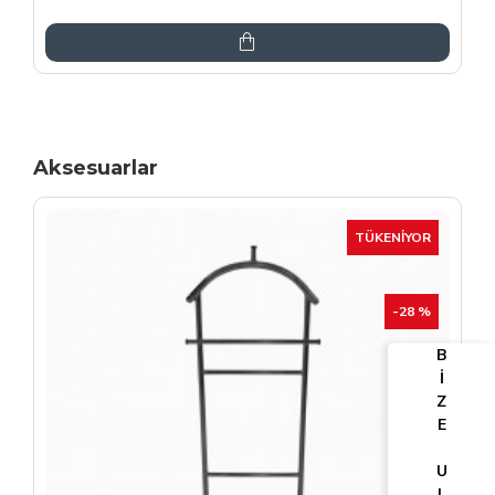
6.864,00TL
8.075,00TL
Aksesuarlar
TÜKENIYOR
-25 %
B
İ
Z
E
U
L