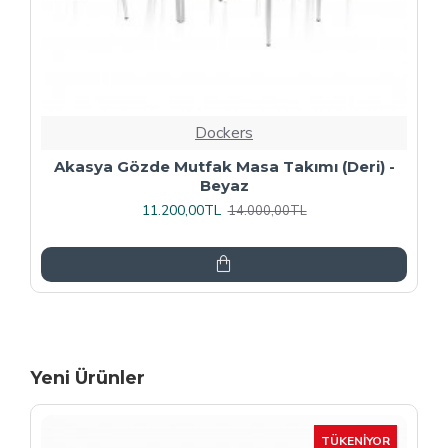
Dockers
Premıum - Gözde Mutfak Masa Takımı -
Füme
13.600,00TL
17.000,00TL
Yeni Ürünler
-15 %