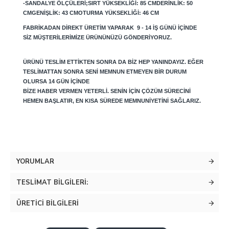
-SANDALYE ÖLÇÜLERI;SIRT YÜKSEKLIĞI: 85 CMDERINLIK: 50
CMGENIŞLIK: 43 CMOTURMA YÜKSEKLIĞI: 46 CM
FABRIKADAN DIREKT ÜRETIM YAPARAK 9 - 14 IŞ GÜNÜ IÇINDE
SIZ MÜŞTERILERIMIZE ÜRÜNÜNÜZÜ GÖNDERIYORUZ.
ÜRÜNÜ TESLIM ETTIKTEN SONRA DA BIZ HEP YANINDAYIZ. EĞER
TESLIMATTAN SONRA SENI MEMNUN ETMEYEN BIR DURUM
OLURSA 14 GÜN IÇINDE
BIZE HABER VERMEN YETERLI. SENIN IÇIN ÇÖZÜM SÜRECINI
HEMEN BAŞLATIR, EN KISA SÜREDE MEMNUNIYETINI SAĞLARIZ.
YORUMLAR
TESLIMAT BILGILERI:
ÜRETICI BILGILERI