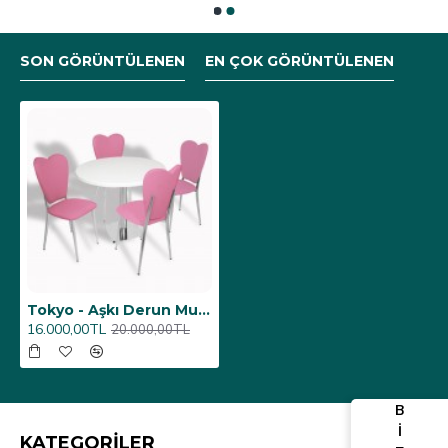
SON GÖRÜNTÜLENEN
EN ÇOK GÖRÜNTÜLENEN
Tokyo - Aşkı Derun Mutfak Masa Takımı - (Yuvarlak Çap 80cm - Werzalit, Wermodin ve Allzalit Tabla) - Beyaz-Pembe Deri
16.000,00TL
20.000,00TL
B
İ
KATEGORİLER