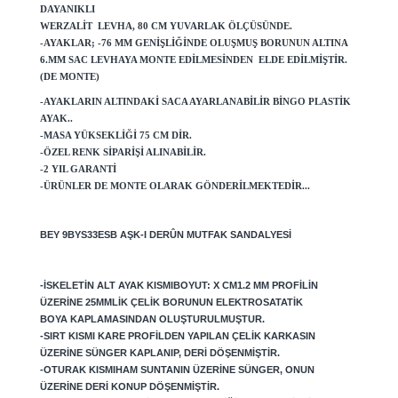
DAYANIKLI
WERZALIT LEVHA,
80
CM YUVARLAK ÖLÇÜSÜNDE.
-AYAKLAR; -76 MM GENIŞLIĞINDE OLUŞMUŞ BORUNUN ALTINA
6.MM SAC LEVHAYA MONTE EDILMESINDEN ELDE EDILMIŞTIR.
(DE MONTE)
-AYAKLARIN ALTINDAKI SACA AYARLANABILIR BINGO PLASTIK
AYAK..
-MASA YÜKSEKLIĞI 75 CM DIR.
-ÖZEL RENK SIPARIŞI ALINABILIR.
-2 YIL GARANTI
-ÜRÜNLER DE MONTE OLARAK GÖNDERILMEKTEDIR...
BEY 9BYS33ESB AŞK-I DERÛN MUTFAK SANDALYESI
-İSKELETIN ALT AYAK KISMIBOYUT: X CM1.2 MM PROFILIN
ÜZERINE 25MMLIK ÇELIK BORUNUN ELEKTROSATATIK
BOYA KAPLAMASINDAN OLUŞTURULMUŞTUR.
-SIRT KISMI KARE PROFILDEN YAPILAN ÇELIK KARKASIN
ÜZERINE SÜNGER KAPLANIP, DERI DÖŞENMIŞTIR.
-OTURAK KISMIHAM SUNTANIN ÜZERINE SÜNGER, ONUN
ÜZERINE DERI KONUP DÖŞENMIŞTIR.