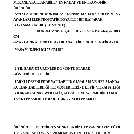
MEKANDA KULLANABILEN EN RAHAT VE EN EKONOMIK
ÜRÜNDÜR.
-AYAKLAR; METAL DÖKÜM YAPILMASINDAN ELDE EDILEN MASA
AYAKLARI ELEKTROSTATIK BOYA ILE FIRINLANARAK
BOYANMAKTADIR. (DE MONTE)
DÖKÜM AYAK ÖLÇÜLERI 72 CM 35 KG 56X(55-100)
CM
-AYAKLARIN ALTINDAKI AYARLANABILIR BINGO PLASTIK AYAK..
-MASA YÜKSEKLIĞI 75 CM DIR.
-2 YIL GARANTI ÜRÜNLER DE MONTE OLARAK
GÖNDERILMEKTEDIR...
-FARKLI DESENLERDE YAPILABILIR OLMALARI VE HER ALANDA
KULLANILABILIRLIĞI ILE MÜŞTERILERINE KEYIF VE RAHATLIĞI
BIR ARADA SUNAN WERZALIT, ALLZALIT VE WERMODIN TABLA
TEMIZLENEBILIR VE RAHATLIKLA ISTIFLENEBILIR.
ÜRÜNÜ TESLIM ETTIKTEN SONRA DA BIZ HEP YANINDAYIZ. EĞER
TESLIMATTAN SONRA SENI MEMNUN ETMEYEN BIR DURUM