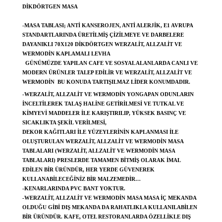
DIKDÖRTGEN MASA
-MASA TABLASI; ANTI KANSEROJEN, ANTI ALERJIK, E1 AVRUPA
STANDARTLARINDA ÜRETILMIŞ ÇIZILMEYE VE DARBELERE
DAYANIKLI 70X120 DIKDÖRTGEN WERZALIT, ALLZALIT VE
WERMODIN KAPLAMALI LEVHA
GÜNÜMÜZDE YAPILAN CAFE VE SOSYAL ALANLARDA CANLI VE
MODERN ÜRÜNLER TALEP EDILIR VE WERZALIT, ALLZALIT VE
WERMODIN BU KONUDA TARTIŞILMAZ LIDER KONUMDADIR.
-WERZALIT, ALLZALIT VE WERMODIN YONGAPAN ODUNLARIN
INCELTILEREK TALAŞ HALINE GETIRILMESI VE TUTKAL VE
KIMYEVI MADDELER ILE KARIŞTIRILIP, YÜKSEK BASINÇ VE
SICAKLIKTA ŞEKIL VERILMESI,
DEKOR KAĞITLARI ILE YÜZEYLERININ KAPLANMASI ILE
OLUŞTURULAN WERZALIT, ALLZALIT VE WERMODIN MASA
TABLALARI (WERZALIT, ALLZALIT VE WERMODIN MASA
TABLALARI) PRESLERDE TAMAMEN BITMIŞ OLARAK IMAL
EDILEN BIR ÜRÜNDÜR, HER YERDE GÜVENEREK
KULLANABILECEĞINIZ BIR MALZEMEDIR…
-KENARLARINDA PVC BANT YOKTUR.
-WERZALIT, ALLZALIT VE WERMODIN MASA MASA IÇ MEKANDA
OLDUĞU GIBI DIŞ MEKANDA DA RAHATLIKLA KULLANILABILEN
BIR ÜRÜNDÜR. KAFE, OTEL RESTORANLARDA ÖZELLIKLE DIŞ