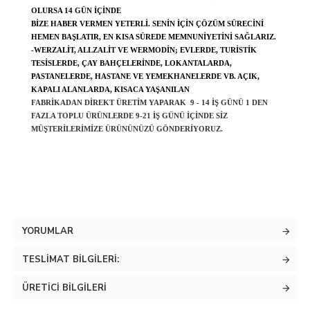
OLURSA 14 GÜN IÇINDE
BIZE HABER VERMEN YETERLI. SENIN IÇIN ÇÖZÜM SÜRECINI
HEMEN BAŞLATIR, EN KISA SÜREDE MEMNUNIYETINI SAĞLARIZ.
-WERZALIT, ALLZALIT VE WERMODIN; EVLERDE, TURISTIK
TESISLERDE, ÇAY BAHÇELERINDE, LOKANTALARDA,
PASTANELERDE, HASTANE VE YEMEKHANELERDE VB. AÇIK,
KAPALI ALANLARDA, KISACA YAŞANILAN
FABRIKADAN DIREKT ÜRETIM YAPARAK 9 - 14 IŞ GÜNÜ 1 DEN
FAZLA TOPLU ÜRÜNLERDE 9-21 IŞ GÜNÜ IÇINDE SIZ
MÜŞTERILERIMIZE ÜRÜNÜNÜZÜ GÖNDERIYORUZ.
YORUMLAR
TESLIMAT BILGILERI:
ÜRETICI BILGILERI