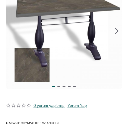
0 yorum yapılmış.
-
Yorum Yap
Model:
9BYM563011WR70X120