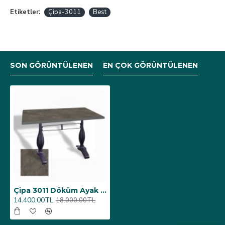
Etiketler:
Çipa-3011
Best
SON GÖRÜNTÜLENEN
EN ÇOK GÖRÜNTÜLENEN
Çipa 3011 Döküm Ayak Masa 70x120 cm - (Werzalit, Wermodin ve Allzalit Tabla) - Halong
14.400,00TL
18.000,00TL