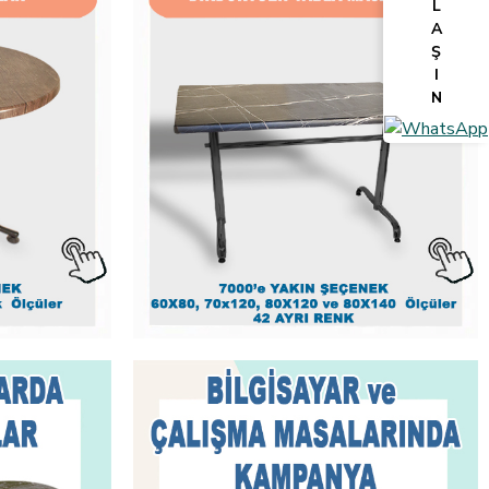
L
A
Ş
I
N