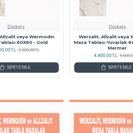
Dockers
Dockers
 Masa Tablası 80X60 -
Wermodin Masa Tablası D
Akçaağaç
67x67 cm - Karacabe
00,00TL
4.800,00TL
6.000,00TL
6.000,
SEPETE EKLE
SEPETE EKLE