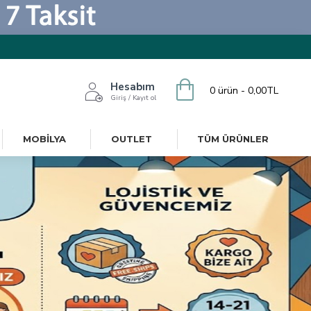
Hesabım
0 ürün - 0,00TL
Giriş / Kayıt ol
MOBILYA
OUTLET
TÜM ÜRÜNLER