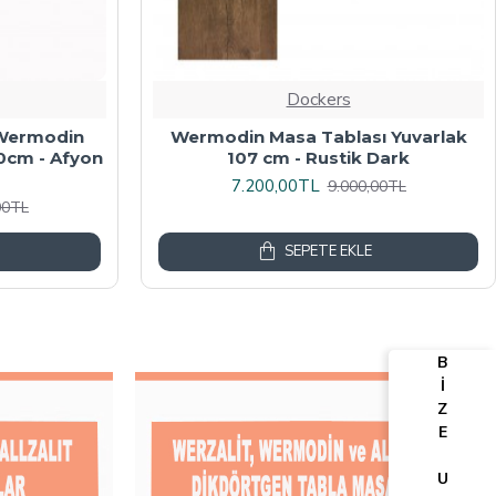
Dockers
algalı Kare
Werzalit, Allzalit veya Wermodin
y Mermer
Masa Tablası 70X120 - Afyon Mermer
6.080,00TL
00TL
7.600,00TL
SEPETE EKLE
B
İ
Z
E
U