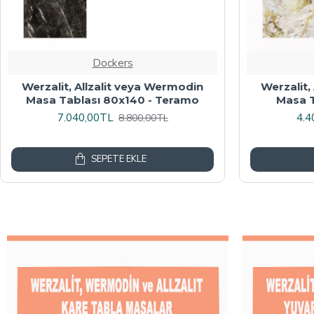
Dockers
Werzalit veya Wermodin Masa
Wermodin
Tablası Oval 94x146 - Indiana Wood
8.000,00TL
4.8
10.000,00TL
SEPETE EKLE