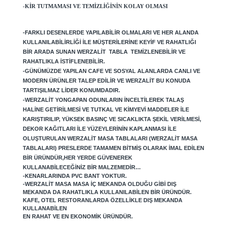
-KIR TUTMAMASI VE TEMIZLIĞININ KOLAY OLMASI
-FARKLI DESENLERDE YAPILABILIR OLMALARI VE HER ALANDA
KULLANILABILIRLIĞI ILE MÜŞTERILERINE KEYIF VE RAHATLIĞI
BIR ARADA SUNAN WERZALIT TABLA TEMIZLENEBILIR VE
RAHATLIKLA ISTIFLENEBILIR.
-GÜNÜMÜZDE YAPILAN CAFE VE SOSYAL ALANLARDA CANLI VE
MODERN ÜRÜNLER TALEP EDILIR VE WERZALIT BU KONUDA
TARTIŞILMAZ LIDER KONUMDADIR.
-WERZALIT YONGAPAN ODUNLARIN INCELTILEREK TALAŞ
HALINE GETIRILMESI VE TUTKAL VE KIMYEVI MADDELER ILE
KARIŞTIRILIP, YÜKSEK BASINÇ VE SICAKLIKTA ŞEKIL VERILMESI,
DEKOR KAĞITLARI ILE YÜZEYLERININ KAPLANMASI ILE
OLUŞTURULAN WERZALIT MASA TABLALARI (WERZALIT MASA
TABLALARI) PRESLERDE TAMAMEN BITMIŞ OLARAK IMAL EDILEN
BIR ÜRÜNDÜR,
HER YERDE GÜVENEREK
KULLANABILECEĞINIZ BIR MALZEMEDIR…
-KENARLARINDA PVC BANT YOKTUR.
-WERZALIT MASA MASA IÇ MEKANDA OLDUĞU GIBI DIŞ
MEKANDA DA RAHATLIKLA KULLANILABILEN BIR ÜRÜNDÜR.
KAFE, OTEL RESTORANLARDA ÖZELLIKLE DIŞ MEKANDA
KULLANABILEN
EN RAHAT VE EN EKONOMIK ÜRÜNDÜR.