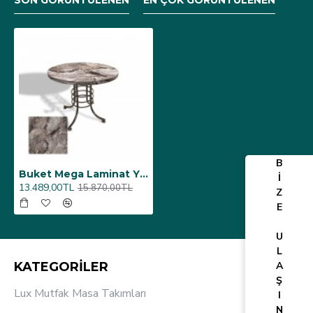
SON GÖRÜNTÜLENEN
EN ÇOK GÖRÜNTÜLENEN
B
Buket Mega Laminat Yuvarlak Mutfak Masası Q120 - Sydney
İ
13.489,00TL
15.870,00TL
Z
E
U
L
KATEGORİLER
A
Ş
Lux Mutfak Masa Takımları
I
N