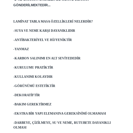
GÖNDERILMEKTEDIR...
LAMINAT TABLA MASA ÖZELLIKLERI NELERDIR?
-SUYA VE NEME KARŞI DAYANIKLIDIR
-ANTIBAKTERIYEL VE HIJYENIKTIR
-YANMAZ
-KARBON SALINIMI EN ALT SEVIYEDEDIR
-KURULUMU PRATIKTIR
-KULLANIMI KOLAYDIR
-GÖRÜNÜMÜ ESTETIKTIR
-DEKORATIFTIR
-BAKIM GEREKTIRMEZ
-EKSTRA BIR YAPI ELEMANINA GEREKSINIMI OLMAMASI
-DARBEYE, ÇIZILMEYE, SU VE NEME, RUTUBETE DAYANIKLI
OLMASI