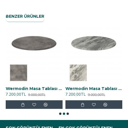
BENZER ÜRÜNLER
lası Yuvarlak 107 cm - Avalon Pine
Wermodin Masa Tablası Yuvarlak 107 cm - Copperfield
Wermodin Masa Tablası Yuvarlak 107 cm - Lavant
7.200,00TL
7.200,00TL
7
9.000,00TL
9.000,00TL