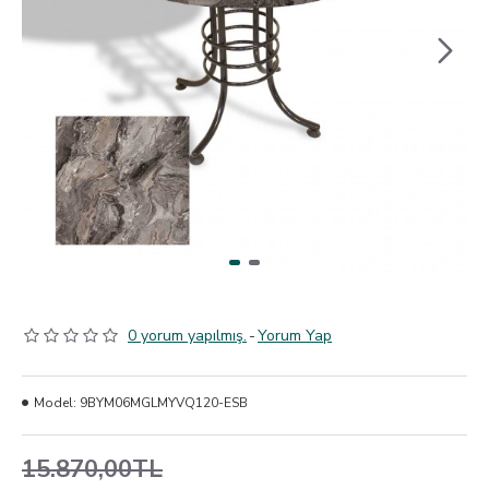
0 yorum yapılmış.
-
Yorum Yap
Model:
9BYM06MGLMYVQ120-ESB
15.870,00TL