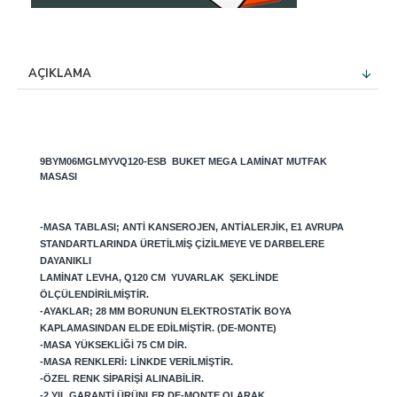
AÇIKLAMA
9BYM06MGLMYVQ120-ESB
BUKET MEGA LAMINAT MUTFAK
MASASI
-MASA TABLASI; ANTI KANSEROJEN, ANTIALERJIK, E1 AVRUPA
STANDARTLARINDA ÜRETILMIŞ ÇIZILMEYE VE DARBELERE
DAYANIKLI
LAMINAT LEVHA, Q120 CM YUVARLAK ŞEKLINDE
ÖLÇÜLENDIRILMIŞTIR.
-AYAKLAR; 28 MM BORUNUN ELEKTROSTATIK BOYA
KAPLAMASINDAN ELDE EDILMIŞTIR. (DE-MONTE)
-MASA YÜKSEKLIĞI 75 CM DIR.
-MASA RENKLERI: LINKDE VERILMIŞTIR.
-ÖZEL RENK SIPARIŞI ALINABILIR.
-2 YIL GARANTI ÜRÜNLER DE-MONTE OLARAK