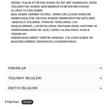
ÜRÜNÜ TESLIM ETTIKTEN SONRA DA BIZ HEP YANINDAYIZ. EĞER
TESLIMATTAN SONRA SENI MEMNUN ETMEYEN BIR DURUM
OLURSA 14 GÜN IÇINDE
BIZE HABER VERMEN YETERLI. SENIN IÇIN ÇÖZÜM SÜRECINI
HEMEN BAŞLATIR, EN KISA SÜREDE MEMNUNIYETINI SAĞLARIZ.
-WERZALIT; EVLERDE, TURISTIK TESISLERDE, ÇAY
BAHÇELERINDE, LOKANTALARDA, PASTANELERDE, HASTANE VE
YEMEKHANELERDE VB. AÇIK, KAPALI ALANLARDA, KISACA
YAŞANILAN
FABRIKADAN DIREKT ÜRETIM YAPARAK 9 IŞ GÜNÜ IÇINDE SIZ
MÜŞTERILERIMIZE ÜRÜNÜNÜZÜ GÖNDERIYORUZ.
YORUMLAR
TESLIMAT BILGILERI:
ÜRETICI BILGILERI
Etiketler:
Buket