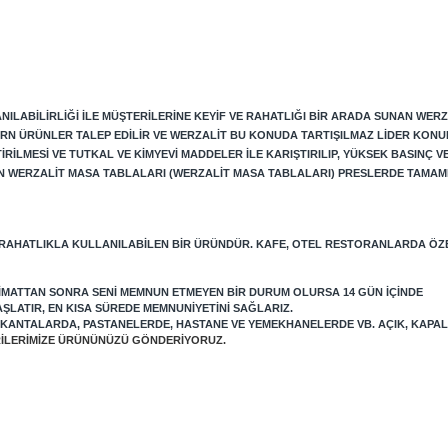
ILABILIRLIĞI ILE MÜŞTERILERINE KEYIF VE RAHATLIĞI BIR ARADA SUNAN WERZ
RN ÜRÜNLER TALEP EDILIR VE WERZALIT BU KONUDA TARTIŞILMAZ LIDER KONU
LMESI VE TUTKAL VE KIMYEVI MADDELER ILE KARIŞTIRILIP, YÜKSEK BASINÇ VE 
N WERZALIT MASA TABLALARI (WERZALIT MASA TABLALARI) PRESLERDE TAMAME
 RAHATLIKLA KULLANILABILEN BIR ÜRÜNDÜR. KAFE, OTEL RESTORANLARDA ÖZ
LIMATTAN SONRA SENI MEMNUN ETMEYEN BIR DURUM OLURSA 14 GÜN IÇINDE
AŞLATIR, EN KISA SÜREDE MEMNUNIYETINI SAĞLARIZ.
LOKANTALARDA, PASTANELERDE, HASTANE VE YEMEKHANELERDE VB. AÇIK, KAPA
ERILERIMIZE ÜRÜNÜNÜZÜ GÖNDERIYORUZ.