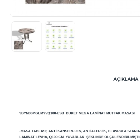
AÇIKLAMA
9BYM06MGLMYVQ100-ESB
BUKET MEGA LAMINAT MUTFAK MASASI
-MASA TABLASI; ANTI KANSEROJEN, ANTIALERJIK, E1 AVRUPA STAN
LAMINAT LEVHA, Q100 CM YUVARLAK ŞEKLINDE ÖLÇÜLENDIRILMIŞTI