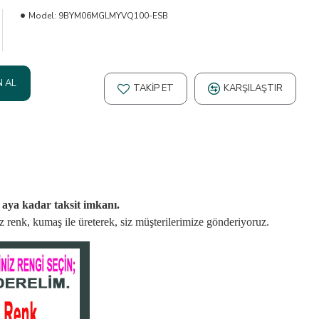
Model:
9BYM06MGLMYVQ100-ESB
N AL
TAKIP ET
KARŞILAŞTIR
2 aya kadar taksit imkanı.
niz renk, kumaş
ile üreterek,
siz müşterilerimize gönderiyoruz.