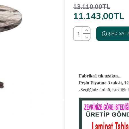
13.110,00TL
11.143,00TL
ŞIMDI SATI
..
Fabrika1 tık uzakta.
Peşin Fiyatına 3 taksit, 1
-Seçtiğiniz ürünü, istediği