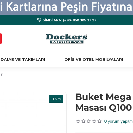
ŞIMDI ARA: (+90) 850 305 37 27
DALYE VE TAKIMLARI
OFIS VE OTEL MOBILYALARI
ey
Buket Mega 
-15 %
Masası Q100
0 yorum yapılmı