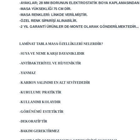
-AYAKLAR; 28 MM BORUNUN ELEKTROSTATIK BOYA KAPLAMASINDAN E
-MASA YÜKSEKLIĞI 75 CM DIR.
-MASA RENKLERI: LINKDE VERILMIŞTIR.
-ÖZEL RENK SIPARIŞI ALINABILIR.
-2 YIL GARANTI ÜRÜNLER DE-MONTE OLARAK GÖNDERILMEKTEDIR...
LAMINAT TABLA MASA ÖZELLIKLERI NELERDIR?
-SUYA VE NEME KARŞI DAYANIKLIDIR
-ANTIBAKTERIYEL VE HIJYENIKTIR
-YANMAZ
-KARBON SALINIMI EN ALT SEVIYEDEDIR
-KURULUMU PRATIKTIR
-KULLANIMI KOLAYDIR
-GÖRÜNÜMÜ ESTETIKTIR
-DEKORATIFTIR
-BAKIM GEREKTIRMEZ