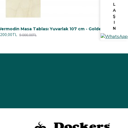
L
A
Ş
I
N
Wermodin Masa Tablası Yuvarlak 107 cm - Golden Marble
.200,00TL
9.000,00TL