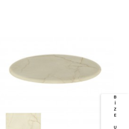
B
İ
Z
E
U