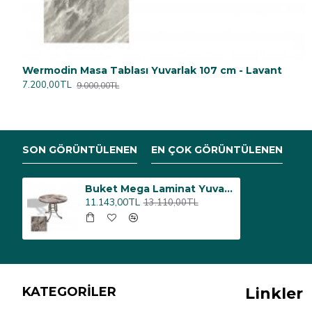
varlak 107 cm - Copperfield
Wermodin Masa Tablası Yuvarlak 107 cm - Lavant
7.200,00TL
9.000,00TL
SON GÖRÜNTÜLENEN
EN ÇOK GÖRÜNTÜLENEN
Buket Mega Laminat Yuvarlak Mutfak Masası Q100 - Sydney
11.143,00TL
13.110,00TL
KATEGORİLER
Linkler