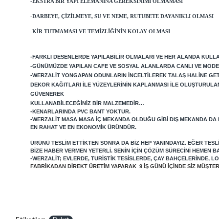
-EKSTRA BIR YAPI ELEMANINA GEREKSINIMI OLMAMASI
-DARBEYE, ÇIZILMEYE, SU VE NEME, RUTUBETE DAYANIKLI OLMASI
-KIR TUTMAMASI VE TEMIZLIĞININ KOLAY OLMASI
-FARKLI DESENLERDE YAPILABILIR OLMALARI VE HER ALANDA KULLAN
-GÜNÜMÜZDE YAPILAN CAFE VE SOSYAL ALANLARDA CANLI VE MODE
-WERZALIT YONGAPAN ODUNLARIN INCELTILEREK TALAŞ HALINE GETIRI
DEKOR KAĞITLARI ILE YÜZEYLERININ KAPLANMASI ILE OLUŞTURULA
GÜVENEREK
KULLANABILECEĞINIZ BIR MALZEMEDIR…
-KENARLARINDA PVC BANT YOKTUR.
-WERZALIT MASA MASA IÇ MEKANDA OLDUĞU GIBI DIŞ MEKANDA DA
EN RAHAT VE EN EKONOMIK ÜRÜNDÜR.
ÜRÜNÜ TESLIM ETTIKTEN SONRA DA BIZ HEP YANINDAYIZ. EĞER TES
BIZE HABER VERMEN YETERLI. SENIN IÇIN ÇÖZÜM SÜRECINI HEMEN B
-WERZALIT; EVLERDE, TURISTIK TESISLERDE, ÇAY BAHÇELERINDE, 
FABRIKADAN DIREKT ÜRETIM YAPARAK 9 IŞ GÜNÜ IÇINDE SIZ MÜŞT