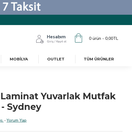
Hesabım
0 ürün - 0,00TL
Giriş / Kayıt ol
MOBILYA
OUTLET
TÜM ÜRÜNLER
Laminat Yuvarlak Mutfak
 - Sydney
ş.
-
Yorum Yap