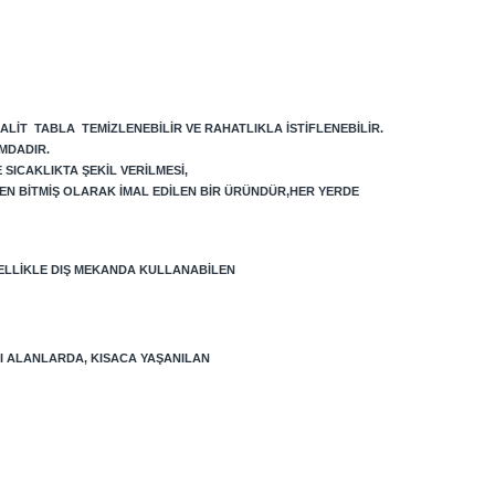
ALIT TABLA TEMIZLENEBILIR VE RAHATLIKLA ISTIFLENEBILIR.
MDADIR.
SICAKLIKTA ŞEKIL VERILMESI,
N BITMIŞ OLARAK IMAL EDILEN BIR ÜRÜNDÜR,
HER YERDE
ELLIKLE DIŞ MEKANDA KULLANABILEN
LI ALANLARDA, KISACA YAŞANILAN