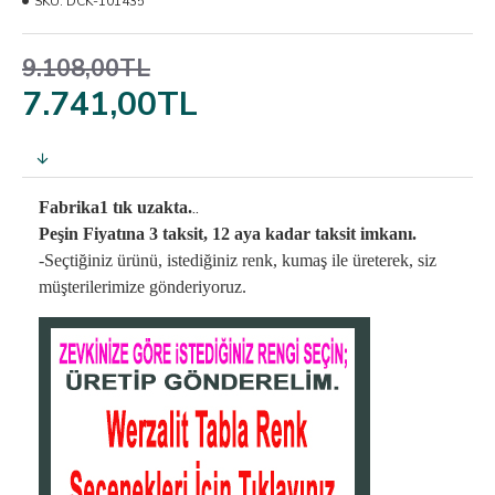
SKU:
DCK-101435
9.108,00TL
7.741,00TL
..
Fabrika1 tık uzakta.
Peşin Fiyatına 3 taksit, 12 aya kadar taksit imkanı.
-Seçtiğiniz ürünü, istediğiniz renk, kumaş
ile üreterek,
siz
müşterilerimize gönderiyoruz.