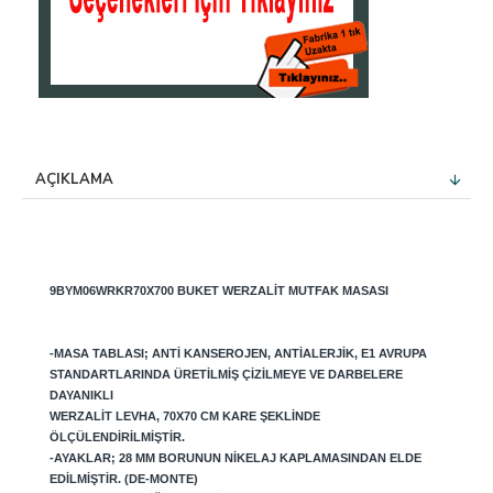
AÇIKLAMA
9BYM06WRKR70X700 BUKET WERZALIT MUTFAK MASASI
-MASA TABLASI; ANTI KANSEROJEN, ANTIALERJIK, E1 AVRUPA
STANDARTLARINDA ÜRETILMIŞ ÇIZILMEYE VE DARBELERE
DAYANIKLI
WERZALIT LEVHA, 70X70 CM KARE ŞEKLINDE
ÖLÇÜLENDIRILMIŞTIR.
-AYAKLAR; 28 MM BORUNUN NIKELAJ KAPLAMASINDAN ELDE
EDILMIŞTIR. (DE-MONTE)