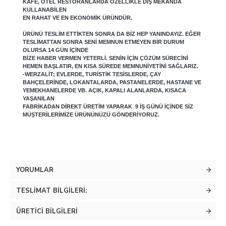
KAFE, OTEL RESTORANLARDA ÖZELLIKLE DIŞ MEKANDA
KULLANABILEN
EN RAHAT VE EN EKONOMIK ÜRÜNDÜR.
ÜRÜNÜ TESLIM ETTIKTEN SONRA DA BIZ HEP YANINDAYIZ. EĞER
TESLIMATTAN SONRA SENI MEMNUN ETMEYEN BIR DURUM
OLURSA 14 GÜN IÇINDE
BIZE HABER VERMEN YETERLI. SENIN IÇIN ÇÖZÜM SÜRECINI
HEMEN BAŞLATIR, EN KISA SÜREDE MEMNUNIYETINI SAĞLARIZ.
-WERZALIT; EVLERDE, TURISTIK TESISLERDE, ÇAY
BAHÇELERINDE, LOKANTALARDA, PASTANELERDE, HASTANE VE
YEMEKHANELERDE VB. AÇIK, KAPALI ALANLARDA, KISACA
YAŞANILAN
FABRIKADAN DIREKT ÜRETIM YAPARAK 9 IŞ GÜNÜ IÇINDE SIZ
MÜŞTERILERIMIZE ÜRÜNÜNÜZÜ GÖNDERIYORUZ.
YORUMLAR
TESLIMAT BILGILERI:
ÜRETICI BILGILERI