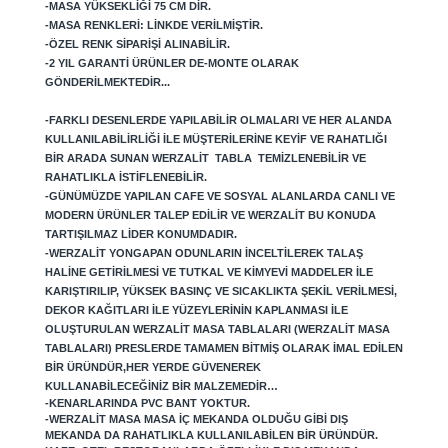
-MASA YÜKSEKLIĞI 75 CM DIR.
-MASA RENKLERI: LINKDE VERILMIŞTIR.
-ÖZEL RENK SIPARIŞI ALINABILIR.
-2 YIL GARANTI ÜRÜNLER DE-MONTE OLARAK
GÖNDERILMEKTEDIR...
-FARKLI DESENLERDE YAPILABILIR OLMALARI VE HER ALANDA
KULLANILABILIRLIĞI ILE MÜŞTERILERINE KEYIF VE RAHATLIĞI
BIR ARADA SUNAN WERZALIT TABLA TEMIZLENEBILIR VE
RAHATLIKLA ISTIFLENEBILIR.
-GÜNÜMÜZDE YAPILAN CAFE VE SOSYAL ALANLARDA CANLI VE
MODERN ÜRÜNLER TALEP EDILIR VE WERZALIT BU KONUDA
TARTIŞILMAZ LIDER KONUMDADIR.
-WERZALIT YONGAPAN ODUNLARIN INCELTILEREK TALAŞ
HALINE GETIRILMESI VE TUTKAL VE KIMYEVI MADDELER ILE
KARIŞTIRILIP, YÜKSEK BASINÇ VE SICAKLIKTA ŞEKIL VERILMESI,
DEKOR KAĞITLARI ILE YÜZEYLERININ KAPLANMASI ILE
OLUŞTURULAN WERZALIT MASA TABLALARI (WERZALIT MASA
TABLALARI) PRESLERDE TAMAMEN BITMIŞ OLARAK IMAL EDILEN
BIR ÜRÜNDÜR,
HER YERDE GÜVENEREK
KULLANABILECEĞINIZ BIR MALZEMEDIR…
-KENARLARINDA PVC BANT YOKTUR.
-WERZALIT MASA MASA IÇ MEKANDA OLDUĞU GIBI DIŞ
MEKANDA DA RAHATLIKLA KULLANILABILEN BIR ÜRÜNDÜR.