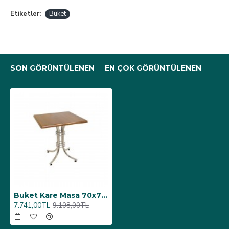
Etiketler:
Buket
SON GÖRÜNTÜLENEN
EN ÇOK GÖRÜNTÜLENEN
Buket Kare Masa 70x70cm - (Werzalit, Wermodin ve Allzalit Tabla) - Koyu Ahşap
7.741,00TL
9.108,00TL