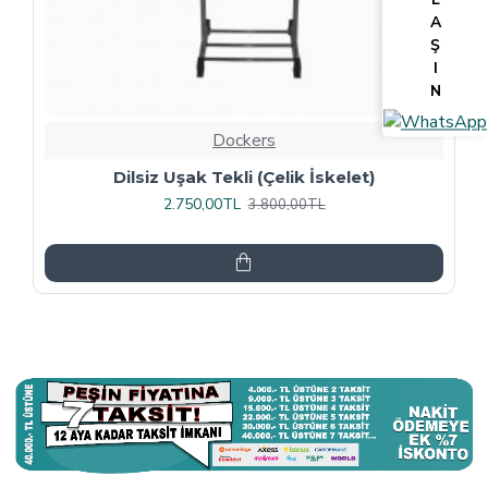
A
Ş
I
N
Dockers
Tv Lcd Standı 5484
3.375,00TL
4.500,00TL