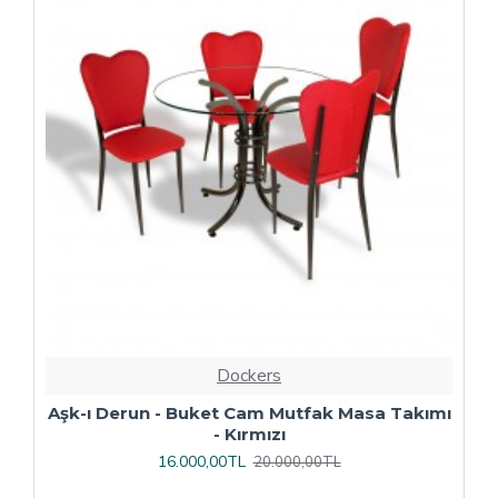
Dockers
ı
Çipa Döküm Ayak - Play Polipropilen Masa
Takımı - 70x120 (Werzalit, Wermodin veya
Allzalit Tabla) - Afyon Mermer-Antrasit
16.800,00TL
21.000,00TL