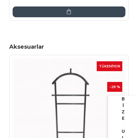
6.864,00TL
8.075,00TL
Aksesuarlar
TÜKENIYOR
-25 %
B
İ
Z
E
U
L