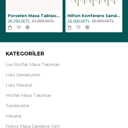
6 Adet)
Üst Üste Konan Hilton Konferans Sandalye - (4 Adet)
Plaza Kare ESB Mutfak Masası (Werzalit, Allzalit veya Wermodin Tablalı 80X80) - Afyon Mermer
12.000,00TL
6.864,00TL
15.000,00TL
8.075,00TL
KATEGORİLER
Lux Mutfak Masa Takımları
Lüks Sandalyeler
Lüks Masalar
Mutfak Masa Takımları
Sandalyeler
Masalar
Fiskos Masa Sandalye Seti