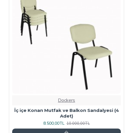
-20 %
Dockers
4
Kapitoneli Sandalye (Deri) (4 Adet) - Yeşil
9.600,00TL
12.000,00TL