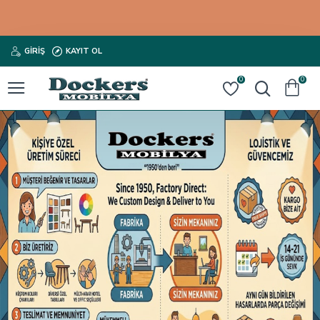
GIRIŞ
KAYIT OL
0
0