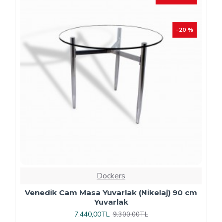
Dockers
Plaza Kare ESB Mutfak Masası (Werzalit,
Allzalit veya Wermodin Tablalı 80X80) -
Afyon Mermer