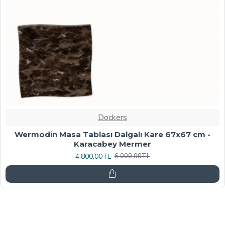
Dockers
Werzalit, Allzalit veya Wermodin Masa Tablası
70X120 - Afyon Mermer
6.080,00TL
7.600,00TL