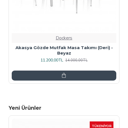
Dockers
Premıum - Gözde Mutfak Masa Takımı -
Füme
13.600,00TL
17.000,00TL
Yeni Ürünler
-15 %