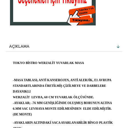
AÇIKLAMA
TOKYO BISTRO WERZALIT YUVARLAK MASA
-MASA TABLASI; ANTI KANSEROJEN, ANTI ALERJIK, E1 AVRUPA
STANDARTLARINDA ÜRETILMIŞ ÇIZILMEYE VE DARBELERE
DAYANIKLI
WERZALIT LEVHA, 60 CM YUVARLAK ÖLÇÜSÜNDE.
-AYAKLAR; -76 MM GENIŞLIĞINDE OLUŞMUŞ BORUNUN ALTINA
6.MM SAC LEVHAYA MONTE EDILMESINDEN ELDE EDILMIŞTIR.
(DE MONTE)
-AYAKLARIN ALTINDAKI SACA AYARLANABILIR BINGO PLASTIK