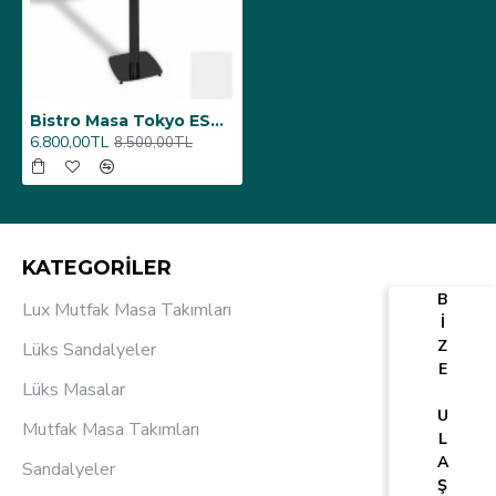
Bistro Masa Tokyo ESB - (Werzalit, Wermodin ve Allzalit Tabla 60 cm çap) - Beyaz
6.800,00TL
8.500,00TL
KATEGORİLER
B
Lux Mutfak Masa Takımları
İ
Z
Lüks Sandalyeler
E
Lüks Masalar
U
Mutfak Masa Takımları
L
A
Sandalyeler
Ş