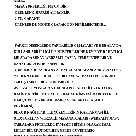
AYAK..
-MASA YÜKSEKLIĞI 105 CM DIR.
-ÖZEL RENK SIPARIŞI ALINABILIR.
-2 YIL GARANTI
-ÜRÜNLER DE MONTE OLARAK GÖNDERILMEKTEDIR...
-FARKLI DESENLERDE YAPILABILIR OLMALARI VE HER ALANDA
KULLANILABILIRLIĞI ILE MÜŞTERILERINE KEYIF VE RAHATLIĞI
BIR ARADA SUNAN WERZALIT TABLA TEMIZLENEBILIR VE
RAHATLIKLA ISTIFLENEBILIR.
-GÜNÜMÜZDE YAPILAN CAFE VE SOSYAL ALANLARDA CANLI VE
MODERN ÜRÜNLER TALEP EDILIR VE WERZALIT BU KONUDA
TARTIŞILMAZ LIDER KONUMDADIR.
-WERZALIT YONGAPAN ODUNLARIN INCELTILEREK TALAŞ
HALINE GETIRILMESI VE TUTKAL VE KIMYEVI MADDELER ILE
KARIŞTIRILIP, YÜKSEK BASINÇ VE SICAKLIKTA ŞEKIL
VERILMESI,
DEKOR KAĞITLARI ILE YÜZEYLERININ KAPLANMASI ILE
OLUŞTURULAN WERZALIT MASA TABLALARI (WERZALIT MASA
TABLALARI) PRESLERDE TAMAMEN BITMIŞ OLARAK IMAL
EDILEN BIR ÜRÜNDÜR,HER YERDE GÜVENEREK