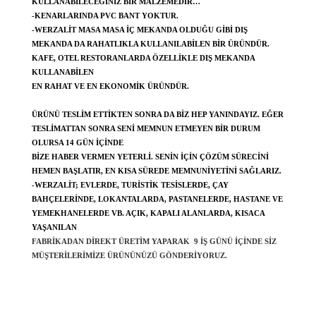
KULLANABILECEĞINIZ BIR MALZEMEDIR…
-KENARLARINDA PVC BANT YOKTUR.
-WERZALIT MASA MASA IÇ MEKANDA OLDUĞU GIBI DIŞ
MEKANDA DA RAHATLIKLA KULLANILABILEN BIR ÜRÜNDÜR.
KAFE, OTEL RESTORANLARDA ÖZELLIKLE DIŞ MEKANDA
KULLANABILEN
EN RAHAT VE EN EKONOMIK ÜRÜNDÜR.
ÜRÜNÜ TESLIM ETTIKTEN SONRA DA BIZ HEP YANINDAYIZ. EĞER
TESLIMATTAN SONRA SENI MEMNUN ETMEYEN BIR DURUM
OLURSA 14 GÜN IÇINDE
BIZE HABER VERMEN YETERLI. SENIN IÇIN ÇÖZÜM SÜRECINI
HEMEN BAŞLATIR, EN KISA SÜREDE MEMNUNIYETINI SAĞLARIZ.
-WERZALIT; EVLERDE, TURISTIK TESISLERDE, ÇAY
BAHÇELERINDE, LOKANTALARDA, PASTANELERDE, HASTANE VE
YEMEKHANELERDE VB. AÇIK, KAPALI ALANLARDA, KISACA
YAŞANILAN
FABRIKADAN DIREKT ÜRETIM YAPARAK 9 IŞ GÜNÜ IÇINDE SIZ
MÜŞTERILERIMIZE ÜRÜNÜNÜZÜ GÖNDERIYORUZ.