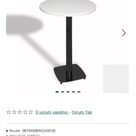
0 yorum yapılmış.
-
Yorum Yap
Model:
9BYM88BMQ60ESB