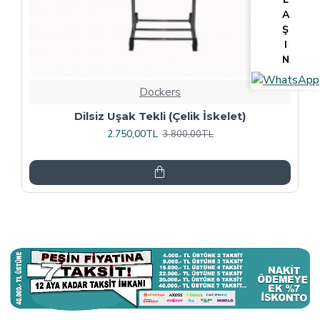
A
Ş
I
N
Dockers
Tv Lcd Standı 5484
3.375,00TL
4.500,00TL