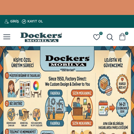
GIRIŞ
KAYIT OL
0
0