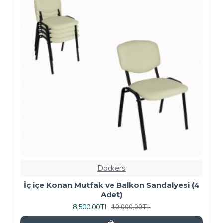
-20 %
Dockers
4
Kapitoneli Sandalye (Deri) (4 Adet) - Yeşil
9.600,00TL
12.000,00TL