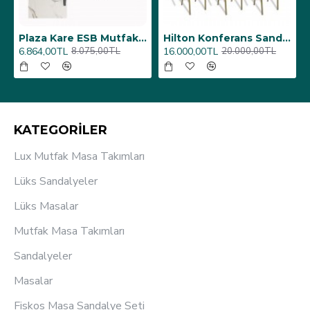
6 Adet)
Üst Üste Konan Hilton Konferans Sandalye - (4 Adet)
Porselen Masa Tablası 80X160
12.000,00TL
26.350,00TL
15.000,00TL
31.000,00TL
KATEGORİLER
Lux Mutfak Masa Takımları
Lüks Sandalyeler
Lüks Masalar
Mutfak Masa Takımları
Sandalyeler
Masalar
Fiskos Masa Sandalye Seti