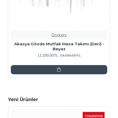
Dockers
Premıum - Gözde Mutfak Masa Takımı -
Füme
13.600,00TL
17.000,00TL
Yeni Ürünler
-15 %