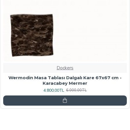
Dockers
Werzalit, Allzalit veya Wermodin Masa Tablası
70X120 - Afyon Mermer
6.080,00TL
7.600,00TL