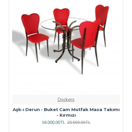
Dockers
ı
Çipa Döküm Ayak - Play Polipropilen Masa
Takımı - 70x120 (Werzalit, Wermodin veya
Allzalit Tabla) - Afyon Mermer-Antrasit
16.800,00TL
21.000,00TL