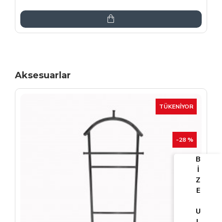
6.864,00TL
8.075,00TL
Aksesuarlar
TÜKENIYOR
-25 %
B
İ
Z
E
U
L