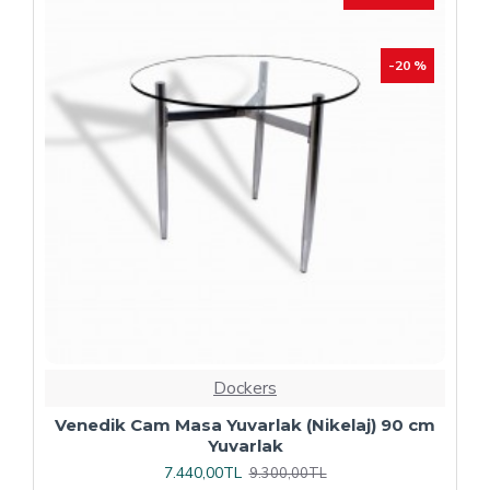
Dockers
Plaza Kare ESB Mutfak Masası (Werzalit,
Allzalit veya Wermodin Tablalı 80X80) -
Afyon Mermer