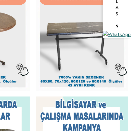
L
A
Ş
I
N