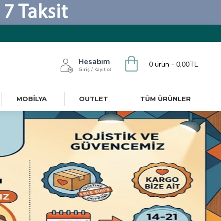
Hesabım
0 ürün - 0,00TL
Giriş / Kayıt ol
MOBILYA
OUTLET
TÜM ÜRÜNLER