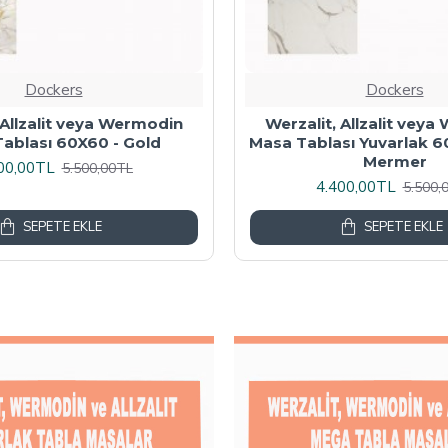
Dockers
Dockers
 Masa Tablası 80X60 -
Wermodin Masa Tablası D
Akçaağaç
67x67 cm - Karacabe
00,00TL
4.800,00TL
6.000,00TL
6.000,
SEPETE EKLE
SEPETE EKLE