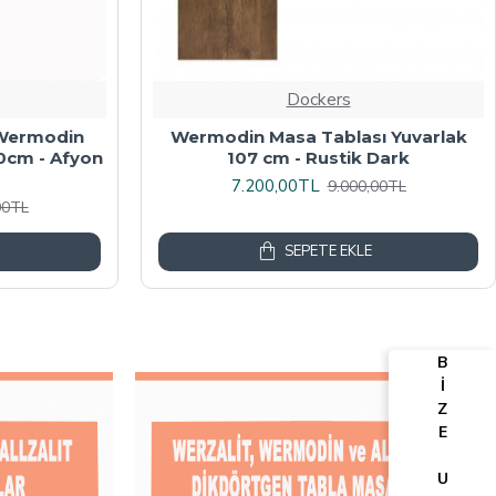
Dockers
algalı Kare
Werzalit, Allzalit veya Wermodin
y Mermer
Masa Tablası 70X120 - Afyon Mermer
6.080,00TL
00TL
7.600,00TL
SEPETE EKLE
B
İ
Z
E
U