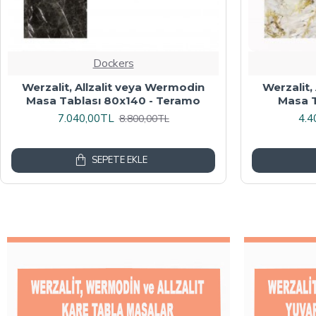
Dockers
Werzalit veya Wermodin Masa
Wermodin
Tablası Oval 94x146 - Indiana Wood
8.000,00TL
4.8
10.000,00TL
SEPETE EKLE