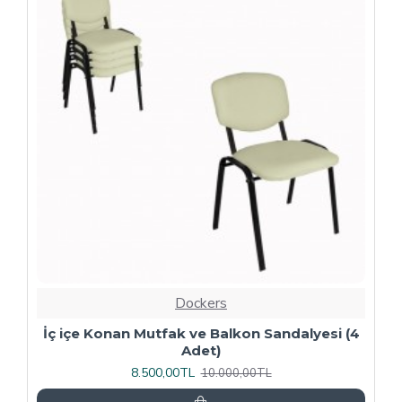
-20 %
Dockers
4
Kapitoneli Sandalye (Deri) (4 Adet) - Yeşil
9.600,00TL
12.000,00TL