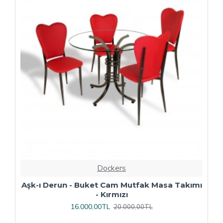
Dockers
ı
Çipa Döküm Ayak - Play Polipropilen Masa
Takımı - 70x120 (Werzalit, Wermodin veya
Allzalit Tabla) - Afyon Mermer-Antrasit
16.800,00TL
21.000,00TL