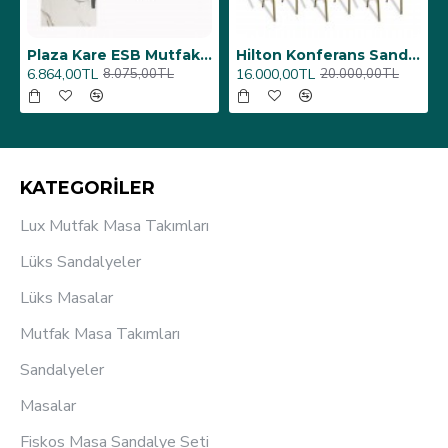
6 Adet)
Üst Üste Konan Hilton Konferans Sandalye - (4 Adet)
Porselen Masa Tablası 80X160
12.000,00TL
26.350,00TL
15.000,00TL
31.000,00TL
KATEGORİLER
Lux Mutfak Masa Takımları
Lüks Sandalyeler
Lüks Masalar
Mutfak Masa Takımları
Sandalyeler
Masalar
Fiskos Masa Sandalye Seti