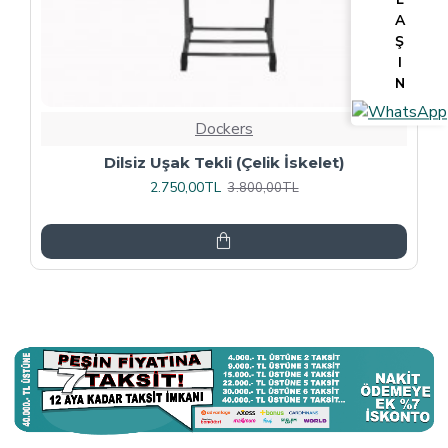
A
Ş
I
N
Dockers
Tv Lcd Standı 5484
3.375,00TL
4.500,00TL