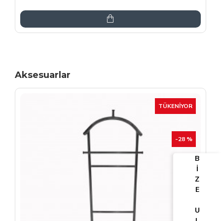
6.864,00TL
8.075,00TL
Aksesuarlar
TÜKENIYOR
-25 %
B
İ
Z
E
U
L