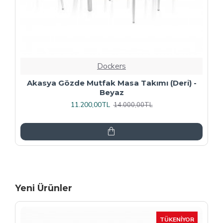
Dockers
Premıum - Gözde Mutfak Masa Takımı -
Füme
13.600,00TL
17.000,00TL
Yeni Ürünler
-15 %