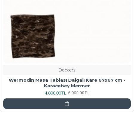
Dockers
Werzalit, Allzalit veya Wermodin Masa Tablası
70X120 - Afyon Mermer
6.080,00TL
7.600,00TL