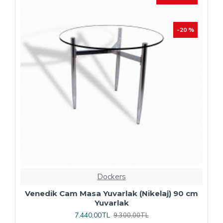
Dockers
Plaza Kare ESB Mutfak Masası (Werzalit,
Allzalit veya Wermodin Tablalı 80X80) -
Afyon Mermer