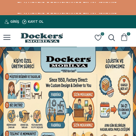
GIRIŞ
KAYIT OL
0
0