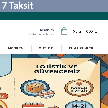
Hesabım
0 ürün - 0,00TL
Giriş / Kayıt ol
MOBILYA
OUTLET
TÜM ÜRÜNLER