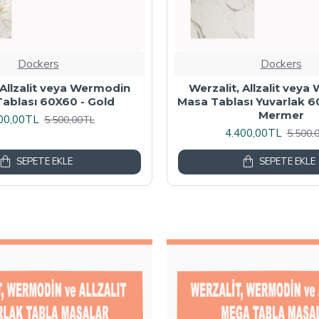
Dockers
Dockers
 Masa Tablası 80X60 -
Wermodin Masa Tablası D
Akçaağaç
67x67 cm - Karacabe
00,00TL
4.800,00TL
6.000,00TL
6.000,
SEPETE EKLE
SEPETE EKLE