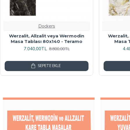
Dockers
Werzalit veya Wermodin Masa
Wermodin
Tablası Oval 94x146 - Indiana Wood
8.000,00TL
4.8
10.000,00TL
SEPETE EKLE