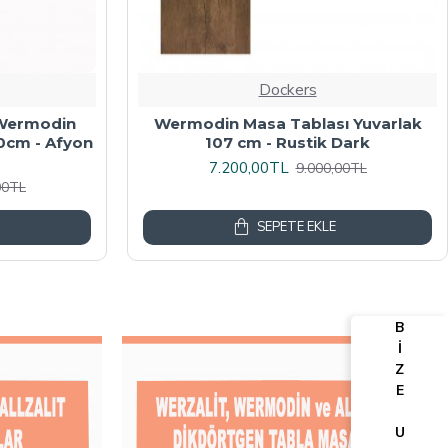
Dockers
algalı Kare
Werzalit, Allzalit veya Wermodin
y Mermer
Masa Tablası 70X120 - Afyon Mermer
6.080,00TL
00TL
7.600,00TL
SEPETE EKLE
B
İ
Z
E
U