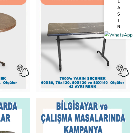
L
A
Ş
I
N