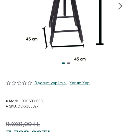
0 yorum yapılmış.
-
Yorum Yap
Model:
9DCS83-ESB
SKU:
DCK-105027
9.660,00TL