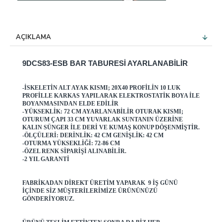
AÇIKLAMA
9DCS83-ESB BAR TABURESI AYARLANABILIR
-İSKELETIN ALT AYAK KISMI; 20X40 PROFILIN 10 LUK
PROFILLE KARKAS YAPILARAK ELEKTROSTATIK BOYA ILE
BOYANMASINDAN ELDE EDILIR
-YÜKSEKLIK: 72 CM AYARLANABILIR OTURAK KISMI;
OTURUM ÇAPI 33 CM YUVARLAK SUNTANIN ÜZERINE
KALIN SÜNGER ILE DERI VE KUMAŞ KONUP DÖŞENMIŞTIR.
-ÖLÇÜLERI: DERINLIK: 42 CM GENIŞLIK: 42 CM
-OTURMA YÜKSEKLIĞI: 72-86 CM
-ÖZEL RENK SIPARIŞI ALINABILIR.
-2 YIL GARANTI
FABRIKADAN DIREKT ÜRETIM YAPARAK 9 IŞ GÜNÜ
IÇINDE SIZ MÜŞTERILERIMIZE ÜRÜNÜNÜZÜ
GÖNDERIYORUZ.