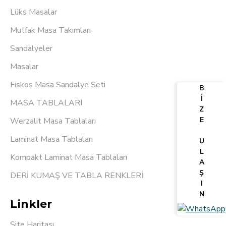
Lüks Masalar
Mutfak Masa Takımları
Sandalyeler
Masalar
Fiskos Masa Sandalye Seti
B
İ
MASA TABLALARI
Z
E
Werzalit Masa Tablaları
Laminat Masa Tablaları
U
L
Kompakt Laminat Masa Tablaları
A
Ş
DERİ KUMAŞ VE TABLA RENKLERİ
I
N
Linkler
Site Haritası