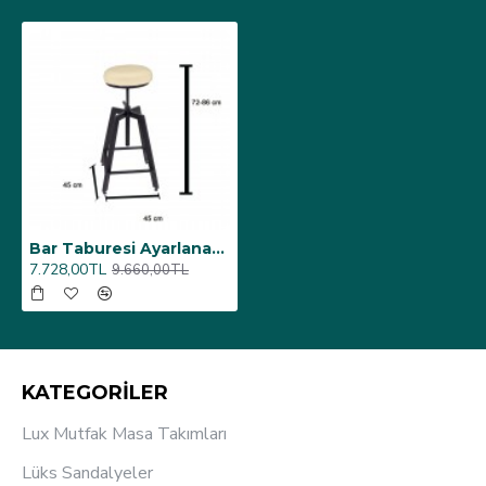
Bar Taburesi Ayarlanabilir - Krem
7.728,00TL
9.660,00TL
KATEGORİLER
Lux Mutfak Masa Takımları
Lüks Sandalyeler