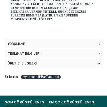
ÜRÜNÜ TESLIM ETTIKTEN SONRA DA BIZ HEP
YANINDAYIZ. EĞER TESLIMATTAN SONRA SENI MEMNUN
ETMEYEN BIR DURUM OLURSA 14 GÜN IÇINDE
BIZE HABER VERMEN YETERLI. SENIN IÇIN ÇÖZÜM
SÜRECINI HEMEN BAŞLATIR, EN KISA SÜREDE
MEMNUNIYETINI SAĞLARIZ.
YORUMLAR
TESLIMAT BILGILERI:
ÜRETICI BILGILERI
Etiketler:
AyarlanabilirBarTaburesi
SON GÖRÜNTÜLENEN
EN ÇOK GÖRÜNTÜLENEN