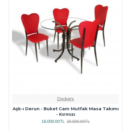
Dockers
ı
Çipa Döküm Ayak - Play Polipropilen Masa
Takımı - 70x120 (Werzalit, Wermodin veya
Allzalit Tabla) - Afyon Mermer-Antrasit
16.800,00TL
21.000,00TL