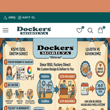
GIRIŞ
KAYIT OL
0
0