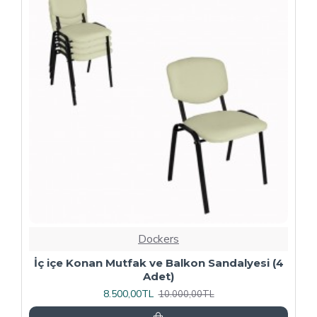
-20 %
Dockers
4
Kapitoneli Sandalye (Deri) (4 Adet) - Yeşil
9.600,00TL
12.000,00TL