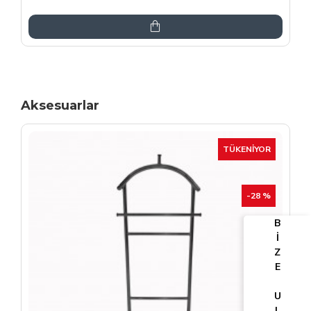
6.864,00TL
8.075,00TL
Aksesuarlar
TÜKENIYOR
-25 %
B
İ
Z
E
U
L