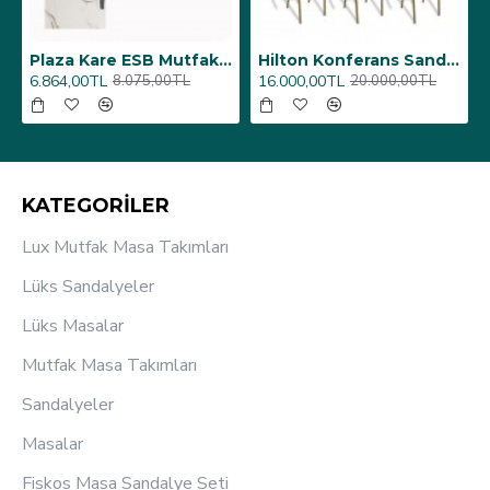
6 Adet)
Üst Üste Konan Hilton Konferans Sandalye - (4 Adet)
Porselen Masa Tablası 80X160
12.000,00TL
26.350,00TL
15.000,00TL
31.000,00TL
KATEGORİLER
Lux Mutfak Masa Takımları
Lüks Sandalyeler
Lüks Masalar
Mutfak Masa Takımları
Sandalyeler
Masalar
Fiskos Masa Sandalye Seti