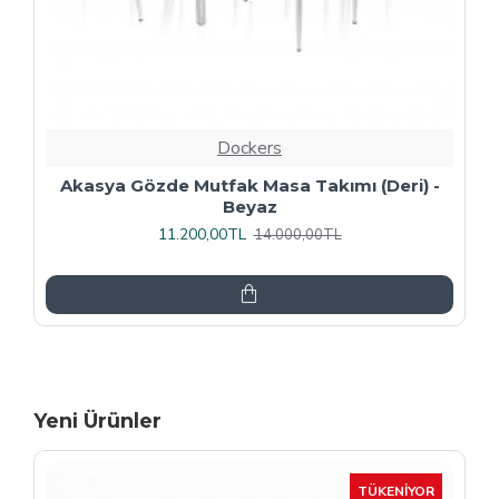
Dockers
Premıum - Gözde Mutfak Masa Takımı -
Füme
13.600,00TL
17.000,00TL
Yeni Ürünler
-15 %