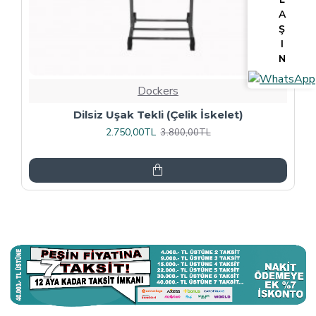
A
Ş
I
N
Dockers
Tv Lcd Standı 5484
3.375,00TL
4.500,00TL