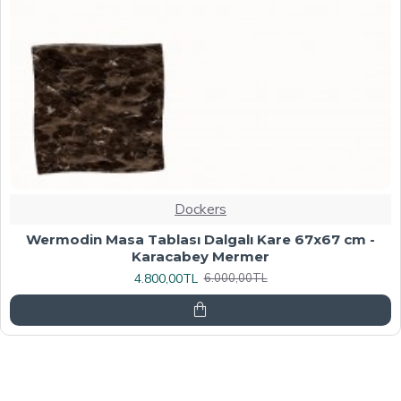
Dockers
Werzalit, Allzalit veya Wermodin Masa Tablası
70X120 - Afyon Mermer
6.080,00TL
7.600,00TL