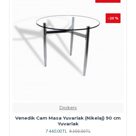
Dockers
Plaza Kare ESB Mutfak Masası (Werzalit,
Allzalit veya Wermodin Tablalı 80X80) -
Afyon Mermer