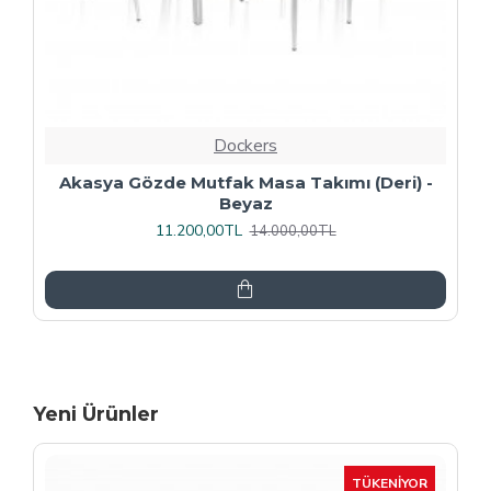
Dockers
Premıum - Gözde Mutfak Masa Takımı -
Füme
13.600,00TL
17.000,00TL
Yeni Ürünler
-15 %