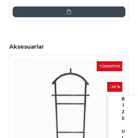
6.864,00TL
8.075,00TL
Aksesuarlar
TÜKENIYOR
-25 %
B
İ
Z
E
U
L