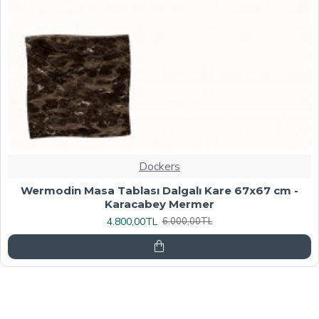
Dockers
Werzalit, Allzalit veya Wermodin Masa Tablası
70X120 - Afyon Mermer
6.080,00TL
7.600,00TL