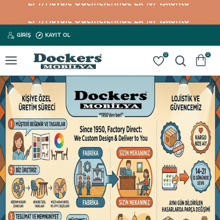
GIRIŞ
KAYIT OL
0
0