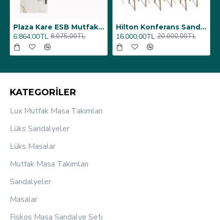
6 Adet)
Üst Üste Konan Hilton Konferans Sandalye - (4 Adet)
Porselen Masa Tablası 80X160
12.000,00TL
26.350,00TL
15.000,00TL
31.000,00TL
KATEGORİLER
Lux Mutfak Masa Takımları
Lüks Sandalyeler
Lüks Masalar
Mutfak Masa Takımları
Sandalyeler
Masalar
Fiskos Masa Sandalye Seti