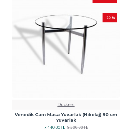
Dockers
Plaza Kare ESB Mutfak Masası (Werzalit,
Allzalit veya Wermodin Tablalı 80X80) -
Afyon Mermer