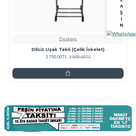
A
Ş
I
N
Dockers
Tv Lcd Standı 5484
3.375,00TL
4.500,00TL