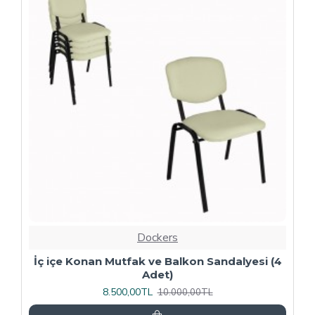
-20 %
Dockers
4
Kapitoneli Sandalye (Deri) (4 Adet) - Yeşil
9.600,00TL
12.000,00TL