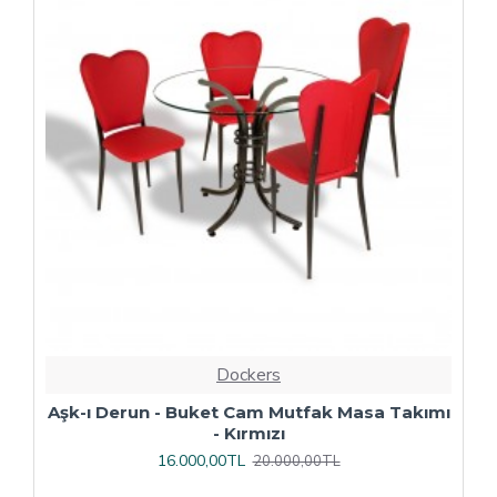
Dockers
ı
Çipa Döküm Ayak - Play Polipropilen Masa
Takımı - 70x120 (Werzalit, Wermodin veya
Allzalit Tabla) - Afyon Mermer-Antrasit
16.800,00TL
21.000,00TL