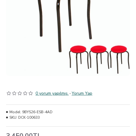
0 yorum yapılmış.
-
Yorum Yap
Model:
9BYS26-ESB-4AD
SKU:
DCK-100633