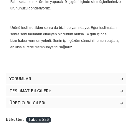
Fabrikadan direkt üretim yaparak 9 iş günü içinde siz müşterilerimize
ürününüzü gönderiyoruz.
Ürünü teslim ettikten sonra da biz hep yanındayız. Eğer teslimattan
sonra seni memnun etmeyen bir durum olursa 14 gün içinde
bize haber vermen yeterli. Senin için çözüm sürecini hemen başlatır,
en kısa sürede memnuniyetini sağlarız.
YORUMLAR
TESLIMAT BILGILERI:
ÜRETICI BILGILERI
Etiketler:
Tabure S26