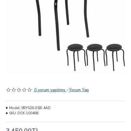
0 yorum yapılmış.
-
Yorum Yap
Model:
9BYS26-ESB-4AD
SKU:
DCK-100488