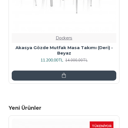
Dockers
Premıum - Gözde Mutfak Masa Takımı -
Füme
13.600,00TL
17.000,00TL
Yeni Ürünler
-15 %