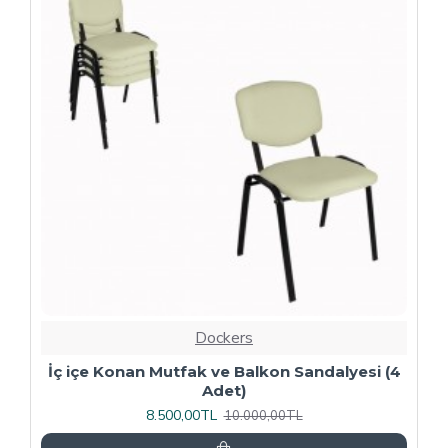
-20 %
Dockers
4
Kapitoneli Sandalye (Deri) (4 Adet) - Yeşil
9.600,00TL
12.000,00TL