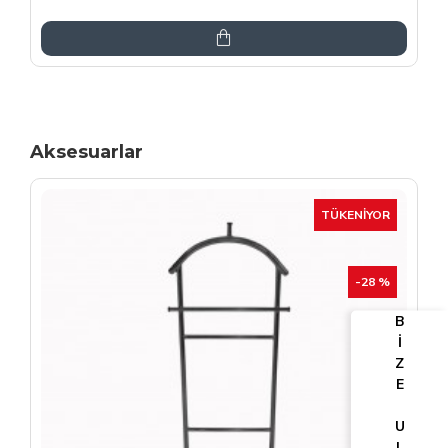
6.864,00TL
8.075,00TL
Aksesuarlar
TÜKENIYOR
-25 %
B
İ
Z
E
U
L