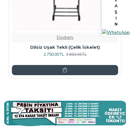
A
Ş
I
N
Dockers
Tv Lcd Standı 5484
3.375,00TL
4.500,00TL