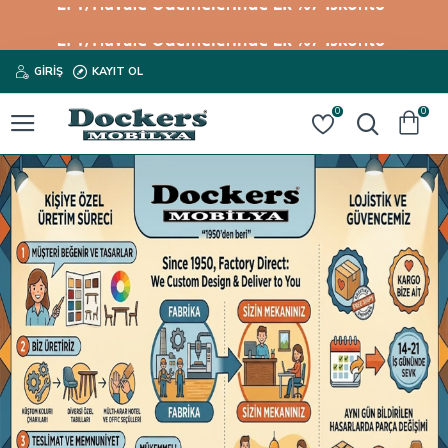
GIRIŞ
KAYIT OL
0
0