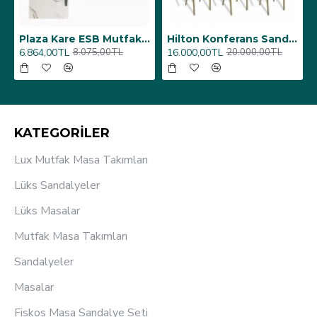
6 Adet)
Üst Üste Konan Hilton Konferans Sandalye - (4 Adet)
Porselen Masa Tablası 80X160
12.000,00TL
26.350,00TL
15.000,00TL
31.000,00TL
KATEGORİLER
Lux Mutfak Masa Takımları
Lüks Sandalyeler
Lüks Masalar
Mutfak Masa Takımları
Sandalyeler
Masalar
Fiskos Masa Sandalye Seti