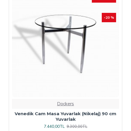
Dockers
Plaza Kare ESB Mutfak Masası (Werzalit,
Allzalit veya Wermodin Tablalı 80X80) -
Afyon Mermer