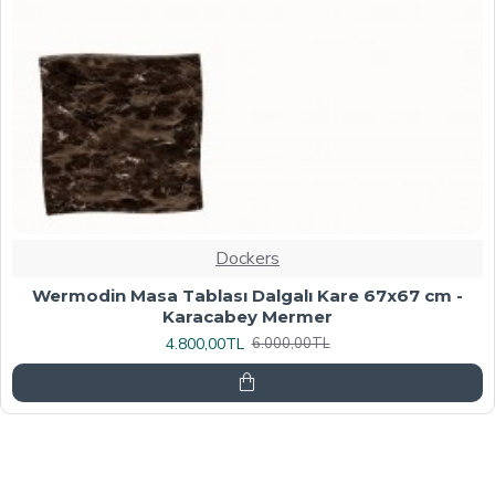
Dockers
Werzalit, Allzalit veya Wermodin Masa Tablası
70X120 - Afyon Mermer
6.080,00TL
7.600,00TL