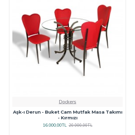
Dockers
ı
Çipa Döküm Ayak - Play Polipropilen Masa
Takımı - 70x120 (Werzalit, Wermodin veya
Allzalit Tabla) - Afyon Mermer-Antrasit
16.800,00TL
21.000,00TL