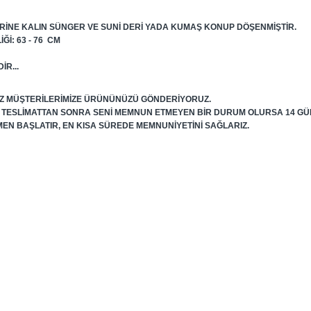
RINE KALIN SÜNGER VE SUNI DERI YADA KUMAŞ KONUP DÖŞENMIŞTIR.
ĞI: 63 - 76 CM
IR...
SIZ MÜŞTERILERIMIZE ÜRÜNÜNÜZÜ GÖNDERIYORUZ.
R TESLIMATTAN SONRA SENI MEMNUN ETMEYEN BIR DURUM OLURSA 14 GÜ
MEN BAŞLATIR, EN KISA SÜREDE MEMNUNIYETINI SAĞLARIZ.