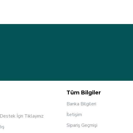
Tüm Bilgiler
Banka Bilgileri
İletişim
estek İçin Tıklayınız
Sipariş Geçmişi
tış