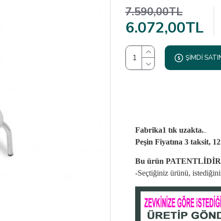
7.590,00TL
6.072,00TL
ŞIMDI SATI
..
Fabrika1 tık uzakta.
Peşin Fiyatına 3 taksit, 1
Bu ürün PATENTLİDİR
-Seçtiğiniz ürünü, istediği