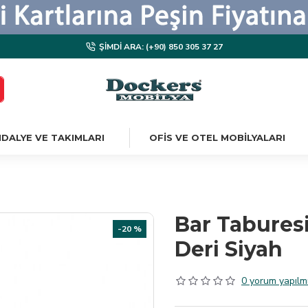
ŞIMDI ARA: (+90) 850 305 37 27
DALYE VE TAKIMLARI
OFIS VE OTEL MOBILYALARI
Bar Taburesi
-20 %
Deri Siyah
0 yorum yapılmı