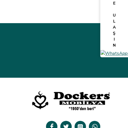
E
U
L
A
Ş
I
N