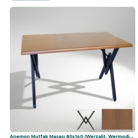
Anemon Mutfak Masası 80x140 (Werzalit, Wermodin ve Allzalit Tabla) - Koyu Ahşap