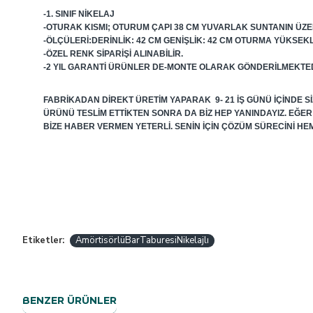
-1. SINIF NIKELAJ
-OTURAK KISMI; OTURUM ÇAPI 38 CM YUVARLAK SUNTANIN ÜZE
-ÖLÇÜLERI:DERINLIK: 42 CM GENIŞLIK: 42 CM OTURMA YÜKSEKLI
-ÖZEL RENK SIPARIŞI ALINABILIR.
-2 YIL GARANTI ÜRÜNLER DE-MONTE OLARAK GÖNDERILMEKTED
FABRIKADAN DIREKT ÜRETIM YAPARAK 9- 21 IŞ GÜNÜ IÇINDE 
ÜRÜNÜ TESLIM ETTIKTEN SONRA DA BIZ HEP YANINDAYIZ. EĞE
BIZE HABER VERMEN YETERLI. SENIN IÇIN ÇÖZÜM SÜRECINI HE
Etiketler:
AmörtisörlüBarTaburesiNikelajlı
BENZER ÜRÜNLER