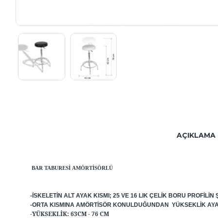
AÇIKLAMA
BAR TABURESI
AMÖRTISÖRLÜ
-İSKELETIN ALT AYAK KISMI; 25 VE 16 LIK ÇELIK BORU PROFI
-ORTA KISMINA AMÖRTISÖR KONULDUĞUNDAN YÜKSEKLIK AYARI
-YÜKSEKLIK: 63CM - 76 CM