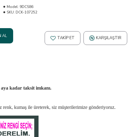
Model:
9DCS86
SKU:
DCK-107252
N AL
TAKIP ET
KARŞILAŞTIR
2 aya kadar taksit imkanı.
niz renk, kumaş
ile üreterek,
siz müşterilerimize gönderiyoruz.