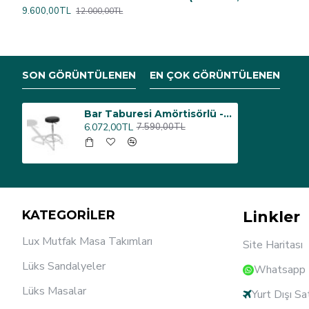
9.600,00TL
12.000,00TL
SON GÖRÜNTÜLENEN
EN ÇOK GÖRÜNTÜLENEN
Bar Taburesi Amörtisörlü - Kromnikel - Deri Siyah
6.072,00TL
7.590,00TL
KATEGORİLER
Linkler
Lux Mutfak Masa Takımları
Site Haritası
Lüks Sandalyeler
Whatsapp D
Lüks Masalar
Yurt Dışı Sa