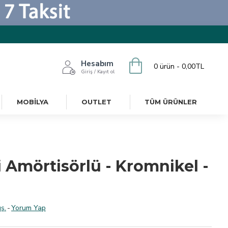
Hesabım
0 ürün - 0,00TL
Giriş / Kayıt ol
MOBILYA
OUTLET
TÜM ÜRÜNLER
 Amörtisörlü - Kromnikel -
ş.
-
Yorum Yap