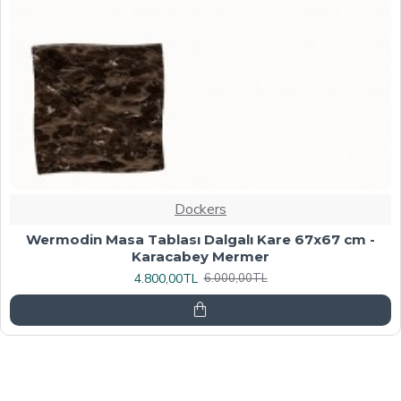
Dockers
Werzalit, Allzalit veya Wermodin Masa Tablası
70X120 - Afyon Mermer
6.080,00TL
7.600,00TL