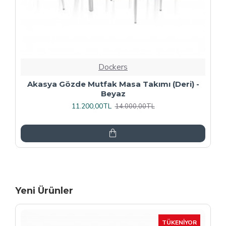
Dockers
Premıum - Gözde Mutfak Masa Takımı -
Füme
13.600,00TL
17.000,00TL
Yeni Ürünler
-15 %