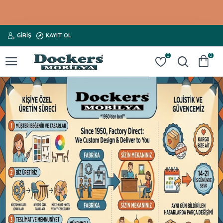
GIRIŞ
KAYIT OL
0
0