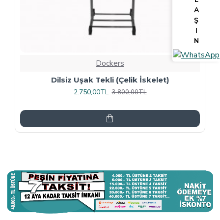
A
Ş
I
N
Dockers
Tv Lcd Standı 5484
3.375,00TL
4.500,00TL