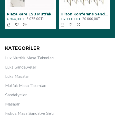
6 Adet)
Üst Üste Konan Hilton Konferans Sandalye - (4 Adet)
Porselen Masa Tablası 80X160
12.000,00TL
26.350,00TL
15.000,00TL
31.000,00TL
KATEGORİLER
Lux Mutfak Masa Takımları
Lüks Sandalyeler
Lüks Masalar
Mutfak Masa Takımları
Sandalyeler
Masalar
Fiskos Masa Sandalye Seti