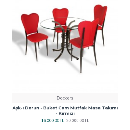
Dockers
ı
Çipa Döküm Ayak - Play Polipropilen Masa
Takımı - 70x120 (Werzalit, Wermodin veya
Allzalit Tabla) - Afyon Mermer-Antrasit
16.800,00TL
21.000,00TL