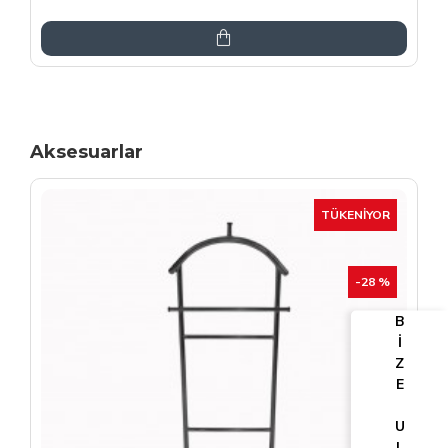
6.864,00TL
8.075,00TL
Aksesuarlar
TÜKENIYOR
-25 %
B
İ
Z
E
U
L