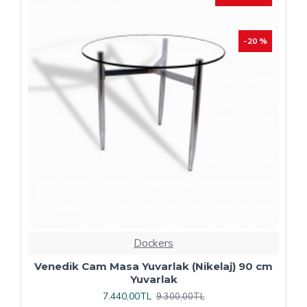
Dockers
Plaza Kare ESB Mutfak Masası (Werzalit,
Allzalit veya Wermodin Tablalı 80X80) -
Afyon Mermer