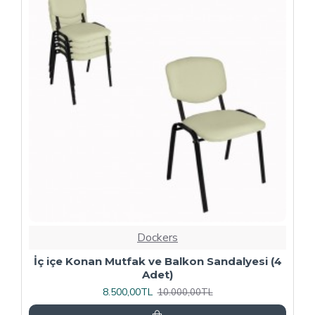
-20 %
Dockers
4
Kapitoneli Sandalye (Deri) (4 Adet) - Yeşil
9.600,00TL
12.000,00TL