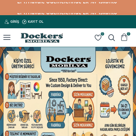
GIRIŞ
KAYIT OL
0
0