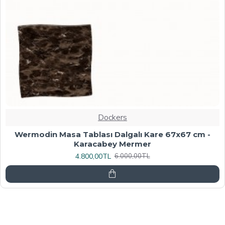
Dockers
Werzalit, Allzalit veya Wermodin Masa Tablası
70X120 - Afyon Mermer
6.080,00TL
7.600,00TL