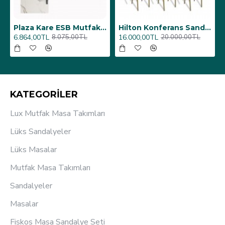
6 Adet)
Üst Üste Konan Hilton Konferans Sandalye - (4 Adet)
Porselen Masa Tablası 80X160
12.000,00TL
26.350,00TL
15.000,00TL
31.000,00TL
KATEGORİLER
Lux Mutfak Masa Takımları
Lüks Sandalyeler
Lüks Masalar
Mutfak Masa Takımları
Sandalyeler
Masalar
Fiskos Masa Sandalye Seti