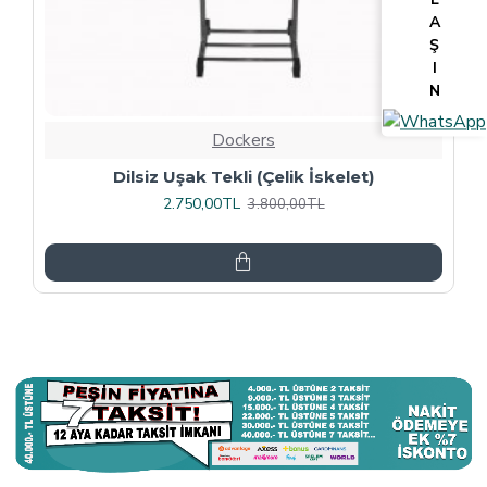
A
Ş
I
N
Dockers
Tv Lcd Standı 5484
3.375,00TL
4.500,00TL