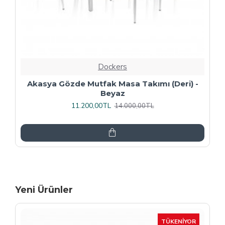
Dockers
Premıum - Gözde Mutfak Masa Takımı -
Füme
13.600,00TL
17.000,00TL
Yeni Ürünler
-15 %