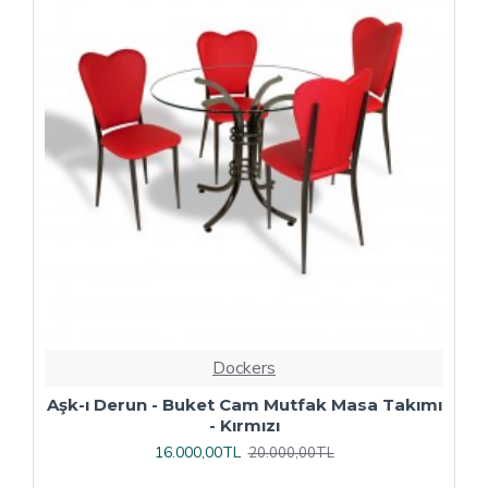
Dockers
ı
Çipa Döküm Ayak - Play Polipropilen Masa
Takımı - 70x120 (Werzalit, Wermodin veya
Allzalit Tabla) - Afyon Mermer-Antrasit
16.800,00TL
21.000,00TL