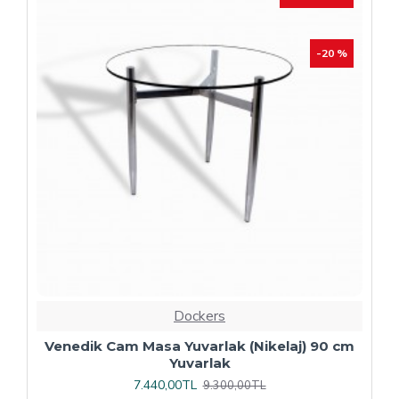
Dockers
Plaza Kare ESB Mutfak Masası (Werzalit,
Allzalit veya Wermodin Tablalı 80X80) -
Afyon Mermer