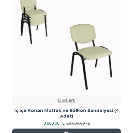
-20 %
Dockers
4
Kapitoneli Sandalye (Deri) (4 Adet) - Yeşil
9.600,00TL
12.000,00TL