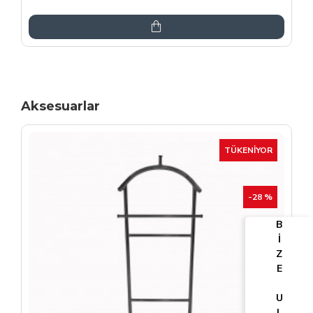
6.864,00TL
8.075,00TL
Aksesuarlar
TÜKENIYOR
-25 %
B
İ
Z
E
U
L