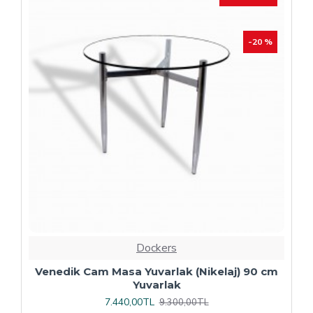
Dockers
Plaza Kare ESB Mutfak Masası (Werzalit,
Allzalit veya Wermodin Tablalı 80X80) -
Afyon Mermer