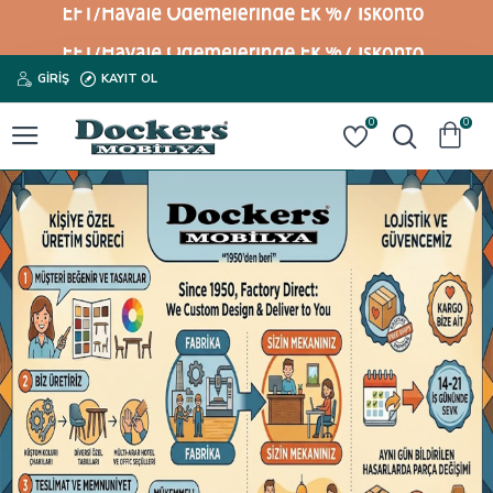
GIRIŞ
KAYIT OL
0
0