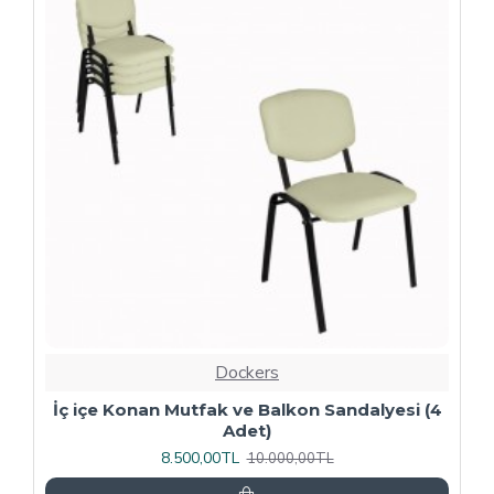
-20 %
Dockers
4
Kapitoneli Sandalye (Deri) (4 Adet) - Yeşil
9.600,00TL
12.000,00TL