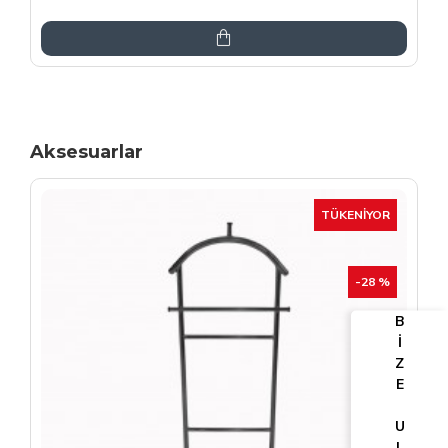
6.864,00TL
8.075,00TL
Aksesuarlar
TÜKENIYOR
-25 %
B
İ
Z
E
U
L