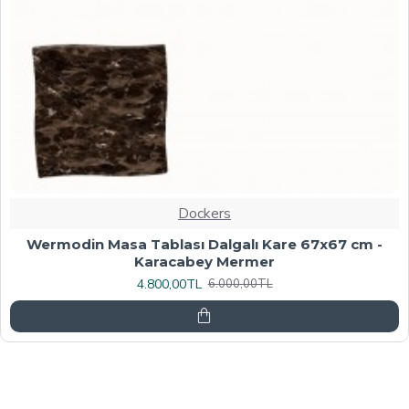
Dockers
Werzalit, Allzalit veya Wermodin Masa Tablası
70X120 - Afyon Mermer
6.080,00TL
7.600,00TL