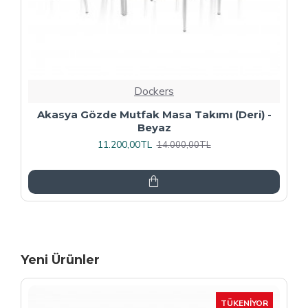
Dockers
Premıum - Gözde Mutfak Masa Takımı -
Füme
13.600,00TL
17.000,00TL
Yeni Ürünler
-15 %