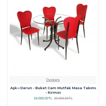
Dockers
ı
Çipa Döküm Ayak - Play Polipropilen Masa
Takımı - 70x120 (Werzalit, Wermodin veya
Allzalit Tabla) - Afyon Mermer-Antrasit
16.800,00TL
21.000,00TL