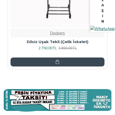
A
Ş
I
N
Dockers
Tv Lcd Standı 5484
3.375,00TL
4.500,00TL