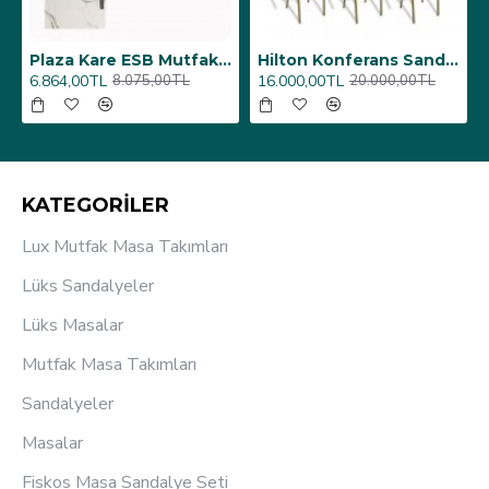
6 Adet)
Üst Üste Konan Hilton Konferans Sandalye - (4 Adet)
Porselen Masa Tablası 80X160
12.000,00TL
26.350,00TL
15.000,00TL
31.000,00TL
KATEGORİLER
Lux Mutfak Masa Takımları
Lüks Sandalyeler
Lüks Masalar
Mutfak Masa Takımları
Sandalyeler
Masalar
Fiskos Masa Sandalye Seti